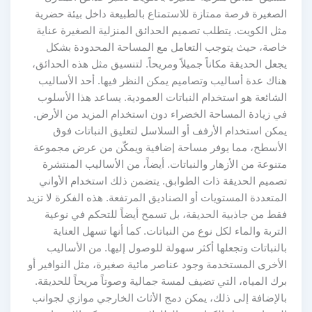
الصغيرة فرصة ممتازة للاستمتاع بالطبيعة داخل بيئة حضرية
مثل الكويت. يتطلب تصميم الحدائق المنزلية الصغيرة عناية
خاصة، حيث يتوجب التعامل مع المساحة المحدودة بشكل
يجعل الحديقة مكاناً جميلاً ومريحاً. لتنسيق مثل هذه الحدائق،
هناك عدة أساليب وتصاميم يمكن النظر فيها. أحد الأساليب
الشائعة هو استخدام النباتات العمودية. يساعد هذا الأسلوب
في زيادة المساحة الخضراء دون استخدام المزيد من الأرض.
يمكن استخدام الأرفف أو السلاسل لتعليق النباتات فوق
الأسطح، مما يوفر مساحة إضافية ويمكّن من عرض مجموعة
متنوعة من الأزهار والنباتات. أيضاً، من الأساليب المنتشرة
تصميم الحديقة ذات الطوابق. يتضمن ذلك استخدام الأواني
المتعددة المستويات أو الصناديق المرتفعة. هذه الفكرة لا تزيد
فقط من جاذبية الحديقة، بل تسمح أيضاً للتحكم في نوعية
التربة والماء لكل نوع من النباتات. كما أنها تسهل العناية
بالنباتات وتجعلها أكثر سهولة للوصول إليها. من الأساليب
الأخرى المستخدمة وجود عناصر مائية صغيرة، مثل النوافير أو
برك المياه، التي تضيف لمسة جمالية وصوتاً مريحاً للحديقة.
بالإضافة إلى ذلك، يمكن دمج الأثاث الخارجي موازي لجوانب