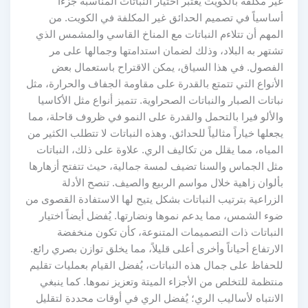
غير مكلفة بالكويت يعتبر اختيار النباتات المناسبة جزءاً
أساسياً في تصميم الحدائق غير المكلفة في الكويت. من
المهم أن تتلاءم النباتات مع المناخ القاسي والمشمس الذي
تشتهر به البلاد، وذلك لضمان استدامتها وجمالها على مر
الفصول. في هذا السياق، يمكن الاقتراح باستعمال بعض
الأنواع التي تتمتع بالقدرة على مقاومة الجفاف والحرارة، مثل
نباتات الصبار والنباتات الصحراوية. تتميز أنواع مثل الأكاسيا
والألو فيرا بالتحمل والقدرة على النمو في ظروف قاحلة، مما
يجعلها خياراً مثالياً للحدائق. وهذه النباتات لا تتطلب الكثير من
المياه، مما يقلل من تكاليف الري. علاوة على ذلك، النباتات
مثل الجماس والسنا تضيف لمسة جمالية، حيث تتفتح أزهارها
بألوان زاهية خلال مواسم الربيع والصيف. تنصح الأدلة
الزراعية بترتيب النباتات بشكل يتيح لها الاستفادة القصوى من
ضوء الشمس، مما يدعم نموها ونضارتها. يُفضل أيضاً اختيار
النباتات ذات التصميمات المتنوعة، كأن تكون منخفضة
الارتفاع أحياناً وأخرى أعلى قليلاً، مما يخلق توازن بصري رائع.
للحفاظ على جمال هذه النباتات، يُفضل القيام بعمليات تقليم
منتظمة للتخلص من الأجزاء الميتة وتعزيز نموها. كما ينبغي
الانتباه لأساليب الري؛ يُفضل الري في أوقات محددة لتقليل