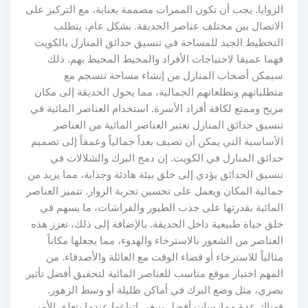
الزوايا. يجب أن تكون الممرات مصممة بعناية، مع التركيز على
الاتصال بين مختلف عناصر الحديقة. بشكل عام، يتطلب
التخطيط الجيد للمساحة في تنسيق حدائق المنازل بالكويت
فهما عميقا لاحتياجات الأفراد والمحيط المحيط بهم. ذلك
سيمكن أصحاب المنازل من إنشاء مساحة تنسجم مع
متطلباتهم وتطلعاتهم الجمالية، مما يحول الحديقة إلى مكان
مريح وممتع لكافة أفراد الأسرة. استخدام العناصر المائية في
تنسيق حدائق المنازل تعتبر العناصر المائية من العناصر
الأساسية التي يمكن أن تضيف بعداً جمالياً وعمقاً إلى تصميم
حدائق المنازل في الكويت. إن دمج البرك والشلالات في
تنسيق الحدائق يؤدي إلى خلق بيئة هادئة وجذابة، مما يزيد من
جمالية المكان ويعمل على تحسين تجربة الزوار. تتميز العناصر
المائية بقدرتها على جذب الطيور والفراشات، ما يسهم في
خلق حياة طبيعية داخل الحديقة. بالإضافة إلى ذلك، تعزز هذه
العناصر من الشعور بالاسترخاء والهدوء، مما يجعلها مكاناً
مثالياً للاسترخاء أو قضاء الوقت مع العائلة والأصدقاء. من
المهم اختيار موقع مناسب للعناصر المائية لتحقيق أفضل تأثير
بصري، مثل وضع البرك في أماكن ظليلة أو وسط الزهور.
فهناك عدة ممارسات أفضل ينبغي اتباعها عندما يتعلق الأمر