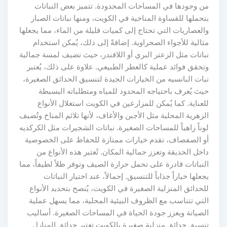
من وجودها في المساحات المحدودة. تتميز بعض النباتات
بتحملها للقساوة المناخية في الكويت، ومنها نباتات الصبار
والعصاريات التي تحتاج إلى كميات قليلة من الماء، مما يجعلها
مثالية للأجواء الصحراوية. إضافةً إلى ذلك، يُمكن استخدام
نباتات مثل الزعتر البري أو اللافندر، حيث تضيف لمسة جمالية
وتحقق فوائد عملية كالعطر الطبيعي. علاوة على ذلك، يُعتبر
نبات البانسيه من الخيارات الجيدة لتنسيق الحدائق الصغيرة،
حيث يُعرف باحتياجه المحدود للمياه ومتطلباته البسيطة
للعناية. كما يُمكن للمزارعين في الكويت استغلال الأنواع
الزهرية المحلية مثل الأجبن والأغاف، لأنها تلائم المناخ وتُضيف
لوناً زاهياً للمساحات الصغيرة. نباتات الشجيرات مثل الكركديه
أو الصفصاف، تقدم خيارات ممتازة للحفاظ على الخصوصية
داخل الحديقة وتعزز جمالية المكان. تُعتبر هذه الأنواع من
النباتات قادرة على تحمل حرارة الصيف وتوفر ظلاً لطيفاً، مما
يجعلها خياراً جذاباً للتنسيق. إجمالاً، عند اختيار النباتات
للحدائق المنزلية الصغيرة في الكويت، يُنصح بتحديد الأنواع
التي تتناسب مع الظروف البيئية المحلية، مما يسهل عملية
الصيانة ويعزز جودة الحياة في المساحات الصغيرة. أساليب
تنسيق حدائق منزلية صغيرة بالكويت تعتبر حدائق المنازل