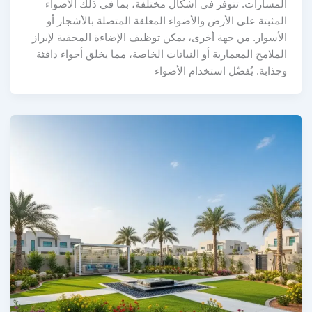
المسارات. تتوفر في أشكال مختلفة، بما في ذلك الأضواء
المثبتة على الأرض والأضواء المعلقة المتصلة بالأشجار أو
الأسوار. من جهة أخرى، يمكن توظيف الإضاءة المخفية لإبراز
الملامح المعمارية أو النباتات الخاصة، مما يخلق أجواء دافئة
وجذابة. يُفضّل استخدام الأضواء