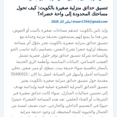
تنسيق حدائق منزلية صغيرة بالكويت: كيف تحول
مساحتك المحدودة إلى واحة خضراء؟
mourr1704@gmail.com
/
يناير 22, 2026
وايد ناس بالكويت عندهم مساحات صغيرة بالبيت أو الحوش،
بس هذا ما يمنع إنهم يستمتعون بحديقة مرتبة وجذابة.مع
تنسيق حدائق منزلية صغيرة بالكويت نقدر نحوّل أي مساحة
بسيطة لزاوية خضرا تشرح النفس، بتصاميم ذكية تناسب الجو
والمساحة.شركة تنسيق حدائق توفر حلول عصرية تشمل
العشب الصناعي، النباتات المناسبة، وأنظمة الري الحديثة
بأسعار تنافسية.سواء حديقة بيت، سطح، أو ممر صغير، نخلي
المساحة أجمل وأسهل في الصيانة. اتصل بنا الان : 55490915
مقدمة حول تنسيق حدائق منزلية صغيرة بالكويت يعتبر
تنسيق الحدائق المنزلية الصغيرة عملية فنية وإبداعية تهدف
إلى تحسين جماليات المنازل، سواء كانت حدائق صغيرة في
الشرفات أو الفناء الخلفي. تعد هذه المساحة الخضراء عنصرًا
حيويًا في التصميم الداخلي والخارجي، حيث تضيف لمسة من
الجمال والحيوية للبيئة المحيطة. إن وجود حديقة منزلية