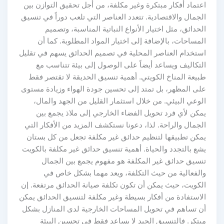
اعتماد أفكار مبتكرة وغير مكلفة، من أجل تحقيق التوازن بين
الجمال والاقتصادية. تتعدد العناصر التي تلعب دوراً في تنسيق
الحدائق، مثل اختيار الأنواع النباتية المناسبة، وتصميم
المساحات، بالإضافة إلى اختيار المواد المطلوبة. كما أن
استخدام العناصر المحلية في تصميم الحدائق يسهم في تقليل
التكاليف ويساعد أيضاً على الوصول إلى بيئة تتناسب مع
طبيعة المناخ الكويتي. أهمية تنسيق الحديقة لا تقتصر فقط
على المظهر، بل تمتد إلى تحسين جودة الهواء وزيادة مستوى
الوعي البيئي. من خلال استثمار القليل من الجهد والمال،
يمكن لأي فرد تحويل الفضاء الخارجي إلى ملاذ يجمع بين
الجمال والراحة. لذا، دعونا نستكشف المزيد من الأفكار التي
يمكن تطبيقها لتنظيم حدائق غير مكلفة تجعل من كل بستان
يشع بالتجدد والحياة. أهمية تنسيق حدائق غير مكلفة بالكويت
تنسيق حدائق غير المكلفة هو مفهوم يجمع بين الجمال
والفعالية من حيث التكلفة، ويعد مهما بشكل خاص في
الكويت، حيث يمكن أن تكون تكلفة صيانة الحدائق مرتفعة. إن
الاستفادة من أفكار بسيطة وغير مكلفة لتنسيق الحدائق يمكن
أن تساهم في تحويل المساحات الخارجية لدى المنازل بشكل
مبتكر. فالتنسيق الجيد لا يساعد فقط في تحسين البيئة