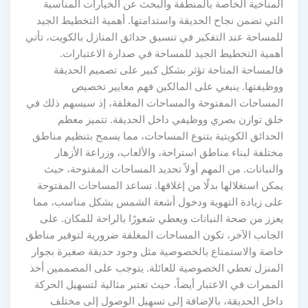
المناخية الخاصة بالمنطقة والبحث عن الخيارات المناسبة
التي تضمن نجاح الحديقة واستدامتها. أهمية التخطيط الجيد
للمساحة عند التفكير في تنسيق حدائق المنازل بالكويت، تأتي
أهمية التخطيط الجيد للمساحة في صدارة الاعتبارات.
فالمساحة المتاحة تؤثر بشكل كبير على تصميم الحديقة
ووظيفتها. ينبغي على المالكين فهم معايير تخصيص
المساحات المفتوحة والمساحات المغلقة، إذ سيسهم ذلك في
خلق توازن بصري ووظيفي داخل الحديقة. تتميز معظم
الحدائق الكويتية بتنوع المساحات، مما يسمح بتنظيم مناطق
مختلفة لبناء مناطق استراحة، والألعاب، وزراعة الأزهار
والنباتات. من المهم أولاً تحديد المساحات المفتوحة، حيث
يمكن استغلالها بدلًا من إغلاقها. تساعد المساحات المفتوحة
على زيادة التهوية ودخول أشعة الشمس بشكل مناسب، مما
يعزز من صحة النباتات ويعطي شعورًا بالراحة للمكان. على
الجانب الآخر، تكون المساحات المغلقة ضرورية لتوفير مناطق
خاصة والاستمتاع بالخصوصية مثل وجود حديقة صغيرة بجوار
المنزل تعطي الخصوصية للعائلة. يتوجب على المصممين أخذ
الممرات في الاعتبار أيضاً، حيث تعتبر مثالية لتسهيل الحركة
داخل الحديقة، بالإضافة إلى تسهيل الوصول إلى مختلف