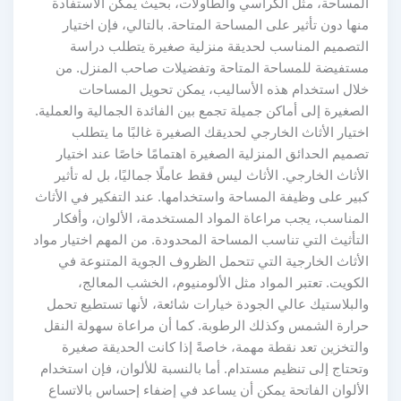
المساحة، مثل الكراسي والطاولات، بحيث يمكن الاستفادة
منها دون تأثير على المساحة المتاحة. بالتالي، فإن اختيار
التصميم المناسب لحديقة منزلية صغيرة يتطلب دراسة
مستفيضة للمساحة المتاحة وتفضيلات صاحب المنزل. من
خلال استخدام هذه الأساليب، يمكن تحويل المساحات
الصغيرة إلى أماكن جميلة تجمع بين الفائدة الجمالية والعملية.
اختيار الأثاث الخارجي لحديقك الصغيرة غالبًا ما يتطلب
تصميم الحدائق المنزلية الصغيرة اهتمامًا خاصًا عند اختيار
الأثاث الخارجي. الأثاث ليس فقط عاملًا جماليًا، بل له تأثير
كبير على وظيفة المساحة واستخدامها. عند التفكير في الأثاث
المناسب، يجب مراعاة المواد المستخدمة، الألوان، وأفكار
التأثيث التي تناسب المساحة المحدودة. من المهم اختيار مواد
الأثاث الخارجية التي تتحمل الظروف الجوية المتنوعة في
الكويت. تعتبر المواد مثل الألومنيوم، الخشب المعالج،
والبلاستيك عالي الجودة خيارات شائعة، لأنها تستطيع تحمل
حرارة الشمس وكذلك الرطوبة. كما أن مراعاة سهولة النقل
والتخزين تعد نقطة مهمة، خاصةً إذا كانت الحديقة صغيرة
وتحتاج إلى تنظيم مستدام. أما بالنسبة للألوان، فإن استخدام
الألوان الفاتحة يمكن أن يساعد في إضفاء إحساس بالاتساع