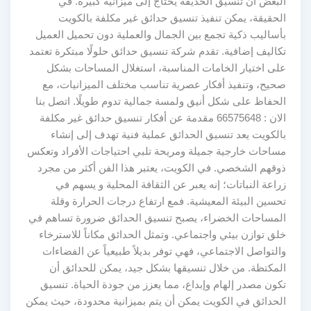
البعض أن تنسيق الحديقة يحتاج إلى ميزانية كبيرة. في
الحقيقة، يمكن تنفيذ تنسيق حدائق غير مكلفة بالكويت
بأساليب ذكية تجمع بين الجمال والعملية دون تحميل العميل
تكاليف إضافية. تقدم شركة تنسيق حدائق حلولًا مبتكرة تعتمد
على اختيار الخامات المناسبة، استغلال المساحات بشكل
صحيح، وتنفيذ أفكار عصرية تناسب مختلف الميزانيات، مع
الحفاظ على شكل أنيق ولمسة جمالية تدوم طويلًا. اتصل بنا
الان : 66575648 مقدمة عن أفكار تنسيق حدائق غير مكلفة
بالكويت يعد تنسيق الحدائق عملية فنية تهدف إلى إنشاء
مساحات خارجية جميلة ومريحة تلبي احتياجات الأفراد وتعكس
ذوقهم الشخصي. في الكويت، يعتبر هذا الفن أكثر من مجرد
زراعة النباتات؛ إنه يعبر عن الثقافة المحلية و يسهم في
تحسين البيئة المعيشية. فمع ارتفاع درجات الحرارة وقلة
المساحات الخضراء، يصبح تنسيق الحدائق ضرورة تساهم في
خلق توازن بيئي واجتماعي. وتمثل الحدائق مكاناً للاسترخاء
والتواصل الاجتماعي، فهي توفر بديلاً طبيعياً عن الفضاءات
المكتظة. من خلال تنسيقها بشكل جيد، يمكن للحدائق أن
تكون مصدر إلهام وإبداع، مما يعزز من جودة الحياة. تنسيق
الحدائق في الكويت يمكن أن يتم بميزانية محدودة، حيث يمكن