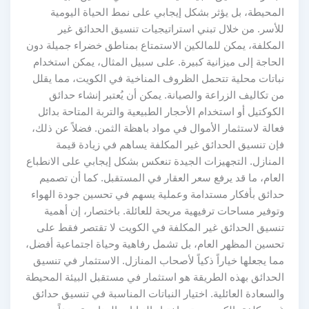
المحيطة، بل يؤثر بشكل إيجابي على نمط الحياة اليومية
للأسر. من خلال تبني استراتيجيات تنسيق الحدائق غير
المكلفة، يمكن للمالكين الاستمتاع بمناطق خضراء جميلة دون
الحاجة إلى ميزانية كبيرة. على سبيل المثال، يمكن استخدام
نباتات محلية تتحمل الظروف المناخية في الكويت، مما يقلل
من تكاليف الزراعة والصيانة. يمكن أن يُعتبر إنشاء حدائق
الكوكتيل أو استخدام الأحجار الطبيعية والتربة المتاحة بدائل
فعالة لاستثمار الأموال في مواد باهظة الثمن. فضلاً عن ذلك،
فإن تنسيق الحدائق غير المكلفة يساهم في زيادة قيمة
المنازل. التجهيزات الجيدة تنعكس بشكل إيجابي على الانطباع
العام، ما قد يرفع سعر العقار في المستقبل. كما أن تصميم
حدائق بأفكار مستدامة وعملية يسهم في تحسين جودة الهواء
وتوفير مساحات ترفيهية مريحة للعائلة. باختصار، إن أهمية
تنسيق الحدائق غير المكلفة في الكويت لا تقتصر فقط على
تحسين المظهر العام، بل تشمل رفاهية وحياة اجتماعية أفضل،
مما يجعلها خياراً ذكياً لأصحاب المنازل. الاستثمار في تنسيق
الحدائق بهذه الطريقة هو استثمار في مستقبل البيئة المحيطة
والسعادة العائلية. اختيار النباتات المناسبة في تنسيق حدائق