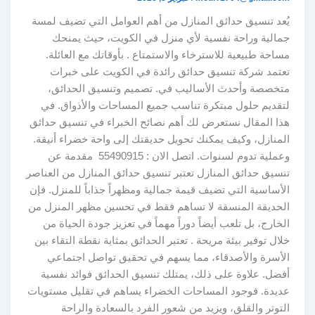
يُعد تنسيق حدائق المنازل من أهم العوامل التي تضيف لمسة
جمالية وراحة نفسية لأي منزل في الكويت، حيث يمنحك
مساحة طبيعية للاسترخاء والاستمتاع . بأوقاتك مع العائلة.
تعتمد شركة تنسيق حدائق رائدة في الكويت على خبرات
متخصصة وأحدث الأساليب في. تصميم وتنسيق الحدائق،
لتقديم حلول مبتكرة تناسب جميع المساحات والأذواق. في
هذا المقال نستعرض لك أهم نصائح الخبراء في تنسيق حدائق
المنازل، وكيف يمكنك تحويل حديقتك إلى واحة خضراء أنيقة.
وعملية تدوم لسنوات. اتصل الان : 55490915 مقدمة عن
تنسيق حدائق المنازل تعتبر تنسيق حدائق المنازل من العناصر
الأساسية التي تضيف قيمة جمالية ومظهراً جذاباً للمنزل. فإن
الحديقة المنسقة لا تساهم فقط في تحسين مظهر المنزل من
الخارج، بل تلعب أيضاً دوراً مهماً في تعزيز جودة الحياة من
خلال توفير بيئة مريحة . تعتبر الحدائق بمثابة نقطة التقاء بين
الأسرة والأصدقاء، مما يسهم في تحقيق تواصل اجتماعي
أفضل. علاوة على ذلك، يمتلك تنسيق الحدائق فوائد نفسية
عديدة. فوجود المساحات الخضراء يساهم في تقليل مستويات
التوتر والقلق، ويزيد من شعور الفرد بالسعادة والراحة