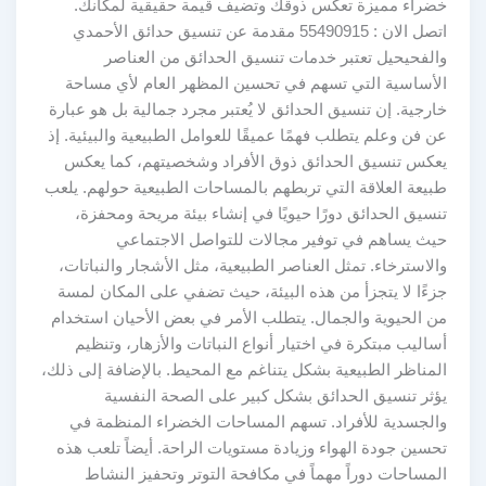
خضراء مميزة تعكس ذوقك وتضيف قيمة حقيقية لمكانك.
اتصل الان : 55490915 مقدمة عن تنسيق حدائق الأحمدي
والفحيحيل تعتبر خدمات تنسيق الحدائق من العناصر
الأساسية التي تسهم في تحسين المظهر العام لأي مساحة
خارجية. إن تنسيق الحدائق لا يُعتبر مجرد جمالية بل هو عبارة
عن فن وعلم يتطلب فهمًا عميقًا للعوامل الطبيعية والبيئية. إذ
يعكس تنسيق الحدائق ذوق الأفراد وشخصيتهم، كما يعكس
طبيعة العلاقة التي تربطهم بالمساحات الطبيعية حولهم. يلعب
تنسيق الحدائق دورًا حيويًا في إنشاء بيئة مريحة ومحفزة،
حيث يساهم في توفير مجالات للتواصل الاجتماعي
والاسترخاء. تمثل العناصر الطبيعية، مثل الأشجار والنباتات،
جزءًا لا يتجزأ من هذه البيئة، حيث تضفي على المكان لمسة
من الحيوية والجمال. يتطلب الأمر في بعض الأحيان استخدام
أساليب مبتكرة في اختيار أنواع النباتات والأزهار، وتنظيم
المناظر الطبيعية بشكل يتناغم مع المحيط. بالإضافة إلى ذلك،
يؤثر تنسيق الحدائق بشكل كبير على الصحة النفسية
والجسدية للأفراد. تسهم المساحات الخضراء المنظمة في
تحسين جودة الهواء وزيادة مستويات الراحة. أيضاً تلعب هذه
المساحات دوراً مهماً في مكافحة التوتر وتحفيز النشاط