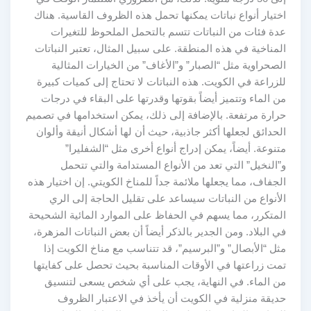
اختيار أنواع نباتات يمكنها تحمل هذه الظروف القاسية. هناك
عدة فئات من النباتات تتسم بالتحمل الملحوظ للتغيرات
المناخية في هذه المنطقة. على سبيل المثال، تعتبر النباتات
الصحراوية مثل “الصبار” و”الأغاف” من الخيارات المثالية
للزراعة في الكويت. هذه النباتات لا تحتاج إلى كميات كبيرة
من الماء وتتميز أيضاً بقوتها وقدرتها على البقاء في درجات
حرارة مرتفعة. بالإضافة إلى ذلك، يمكن استخدامها في تصميم
الحدائق لجعلها أكثر جاذبية، حيث أن لها أشكال أنيقة وألوان
متنوعة. أيضاً، يمكن إدراج أنواع أخرى مثل “الشفليرا”
و”النخيل” التي تعد من الأنواع المستدامة والتي تتحمل
الجفاف، مما يجعلها ملائمة جداً للمناخ الكويتي. إن اختيار هذه
الأنواع من النباتات سيساعد على تقليل الحاجة إلى الري
المتكرر، مما يسهم في الحفاظ على الموارد المائية الشحيحة
في البلاد. ومن الجدير بالذكر أيضاً أن بعض النباتات المزهرة،
مثل “الأبصال” و”البرسيم”، قد تتناسب مع مناخ الكويت إذا
تمت زراعتها في الأوقات المناسبة بحيث تحصل على كفايتها
من الماء. في النهاية، يجب على أي شخص يسعى لتنسيق
حديقة منزلية في الكويت أن يأخذ في الاعتبار الظروف