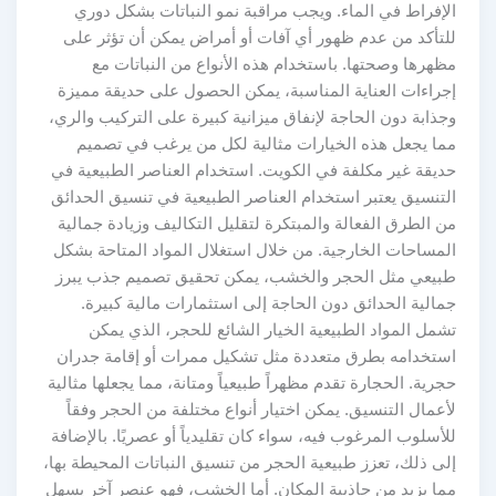
الإفراط في الماء. ويجب مراقبة نمو النباتات بشكل دوري
للتأكد من عدم ظهور أي آفات أو أمراض يمكن أن تؤثر على
مظهرها وصحتها. باستخدام هذه الأنواع من النباتات مع
إجراءات العناية المناسبة، يمكن الحصول على حديقة مميزة
وجذابة دون الحاجة لإنفاق ميزانية كبيرة على التركيب والري،
مما يجعل هذه الخيارات مثالية لكل من يرغب في تصميم
حديقة غير مكلفة في الكويت. استخدام العناصر الطبيعية في
التنسيق يعتبر استخدام العناصر الطبيعية في تنسيق الحدائق
من الطرق الفعالة والمبتكرة لتقليل التكاليف وزيادة جمالية
المساحات الخارجية. من خلال استغلال المواد المتاحة بشكل
طبيعي مثل الحجر والخشب، يمكن تحقيق تصميم جذب يبرز
جمالية الحدائق دون الحاجة إلى استثمارات مالية كبيرة.
تشمل المواد الطبيعية الخيار الشائع للحجر، الذي يمكن
استخدامه بطرق متعددة مثل تشكيل ممرات أو إقامة جدران
حجرية. الحجارة تقدم مظهراً طبيعياً ومتانة، مما يجعلها مثالية
لأعمال التنسيق. يمكن اختيار أنواع مختلفة من الحجر وفقاً
للأسلوب المرغوب فيه، سواء كان تقليدياً أو عصريًا. بالإضافة
إلى ذلك، تعزز طبيعية الحجر من تنسيق النباتات المحيطة بها،
مما يزيد من جاذبية المكان. أما الخشب، فهو عنصر آخر يسهل