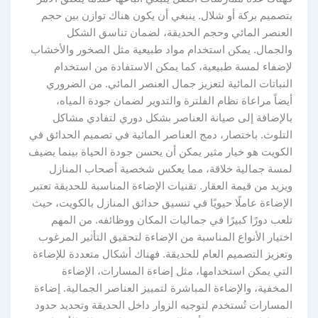
بتصميم بركة أو شلال. ينبغي أن يكون هناك توازن بين حجم
العنصر المائي وحجم الحديقة، لضمان تناسق الشكل
والجمال. يمكن استخدام مواد طبيعية مثل الصخور والأخشاب
لإضفاء لمسة طبيعية، كما يمكن الاستفادة من استخدام
النباتات المائية لتعزيز جمال العنصر المائي. من الضروري
أيضاً مراعاة نظام الفلترة والتدوير لضمان جودة المياه،
بالإضافة إلى صيانة العناصر بشكل دوري لتفادي مشاكل
التلوث. باختصار، دمج العناصر المائية في تصميم الحدائق في
الكويت هو خيار مثير يمكن أن يحسن جودة الحياة بينما يضيف
لمسة جمالية خلاقة، مما يعكس شخصية أصحاب المنازل
ويزيد من قيمة العقار. تقنيات الإضاءة المناسبة للحديقة تعتبر
الإضاءة عاملًا حيويًا في تنسيق حدائق المنازل بالكويت، حيث
تلعب دورًا كبيرًا في جماليات المكان ووظائفه. من المهم
اختيار الأنواع المناسبة من الإضاءة لتحقيق التأثير المرغوب
وتعزيز التصميم العام للحديقة. فهناك أشكال متعددة للإضاءة
التي يمكن استخدامها، مثل إضاءة المسارات، الإضاءة
المخفية، والإضاءة المباشرة لتمييز العناصر الجمالية. إضاءة
المسارات تُستخدم لتوجيه الزوار داخل الحديقة وتحديد حدود