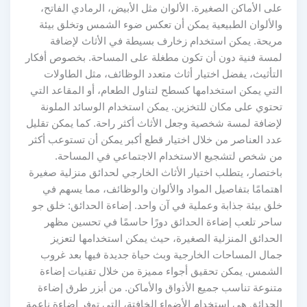
على الأماكن الصغيرة. الألوان مثل الأبيض، الرمادي الفاتح،
والألوان الطبيعية يمكن أن تعكس ضوء الشمس وتخلق بيئة
مريحة. يمكن استخدام زخارف بسيطة في الأثاث لإضافة
لمسة فنية دون أن تكون مطغلة على المساحة. بخصوص أفكار
التأثيث، يفضل اختيار أثاث متعدد الوظائف، مثل الطاولات
التي يمكن استخدامها كسطح لتناول الطعام، أو المقاعد التي
تحتوي على مكان للتخزين. يمكن استخدام الوسائد الملونة
لإضافة لمسة شخصية وجعل الأثاث أكثر راحة. كما يمكن تقليل
عدد العناصر من خلال اختيار قطع أكبر يمكن أن تستوعب أكثر
من شخص لتشجيع الاستخدام الاجتماعي في المساحة.
باختصار، يتطلب اختيار الأثاث الخارجي لحدائق منزلية صغيرة
اهتمامًا بتفاصيل المواد والألوان والوظائف، مما يسهم في
خلق بيئة جذابة وعملية في آن واحد. إضاءة الحدائق: خلق جو
ساحر تلعب إضاءة الحدائق دورًا حاسمًا في تحسين مظهر
الحدائق المنزلية الصغيرة، حيث يمكن استخدامها لتعزيز
جمال المساحات الخارجية وبث حياة جديدة فيها بعد غروب
الشمس. يمكن تحقيق أجواء مميزة من خلال تقنيات إضاءة
متنوعة تناسب جميع الأذواق والأماكن. من أبزر طرق إضاءة
الحدائق هي استخدام الأضواء الخافتة، التي توفر إضاءة ناعمة