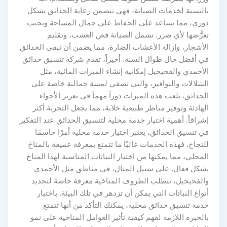
بالنسبة لخدمات الصيانة، فهي تتضمن رعاية الحدائق بشكل
دوري، مما يساعد على الحفاظ على جمال المساحة وتجنب
تعرُّضها لأي ضرر. تشمل الصيانة قص العشب، وتقليم
الأشجار، وإزالة الأعشاب الضارة، مما يضمن أن تبقى الحدائق
في أفضل حال طوال السنة. أخيراً، تقدم شركة تنسيق حدائق
الأحمدي والفحيحيل إمكانية إنشاء الميزات المائية، مثل
الشلالات والنوافير، والتي تضفي لمسة جمالية خاصة على
الحدائق. تلعب هذه الميزات دوراً مهماً في تعزيز الأجواء
الهادئة وتوفير مناظر طبيعية خلابة، مما يجعل التجربة أكثر
إشراقاً. أهمية اختيار خدمة محلية لتنسيق الحدائق عند التفكير
في تنسيق الحدائق، يعتبر اختيار خدمة محلية أمرًا حاسمًا
للنجاح. فهذه الخدمات غالبًا ما تتمتع بمعرفة عميقة بالمناخ
المحلي، مما يمكنها من اختيار النباتات المناسبة لهذا المناخ
بشكل فعال. على سبيل المثال، في مناطق مثل الأحمدي
والفحيحيل، تتطلب الظروف المناخية معرفة خاصة لتحديد
أنواع النباتات التي يمكن أن تزدهر في تلك البيئة. باختيار
خدمة تنسيق حدائق محلية، يمكنك التأكد من أنها تتمتع
بالخبرة اللازمة لفهم كيفية تأثير العوامل المناخية على نمو