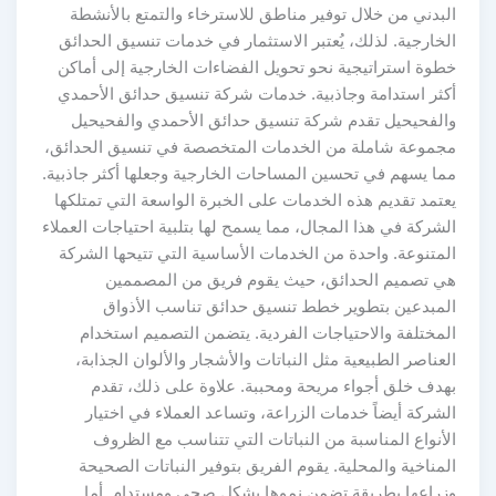
البدني من خلال توفير مناطق للاسترخاء والتمتع بالأنشطة
الخارجية. لذلك، يُعتبر الاستثمار في خدمات تنسيق الحدائق
خطوة استراتيجية نحو تحويل الفضاءات الخارجية إلى أماكن
أكثر استدامة وجاذبية. خدمات شركة تنسيق حدائق الأحمدي
والفحيحيل تقدم شركة تنسيق حدائق الأحمدي والفحيحيل
مجموعة شاملة من الخدمات المتخصصة في تنسيق الحدائق،
مما يسهم في تحسين المساحات الخارجية وجعلها أكثر جاذبية.
يعتمد تقديم هذه الخدمات على الخبرة الواسعة التي تمتلكها
الشركة في هذا المجال، مما يسمح لها بتلبية احتياجات العملاء
المتنوعة. واحدة من الخدمات الأساسية التي تتيحها الشركة
هي تصميم الحدائق، حيث يقوم فريق من المصممين
المبدعين بتطوير خطط تنسيق حدائق تناسب الأذواق
المختلفة والاحتياجات الفردية. يتضمن التصميم استخدام
العناصر الطبيعية مثل النباتات والأشجار والألوان الجذابة،
بهدف خلق أجواء مريحة ومحببة. علاوة على ذلك، تقدم
الشركة أيضاً خدمات الزراعة، وتساعد العملاء في اختيار
الأنواع المناسبة من النباتات التي تتناسب مع الظروف
المناخية والمحلية. يقوم الفريق بتوفير النباتات الصحيحة
وزراعها بطريقة تضمن نموها بشكل صحي ومستدام. أما