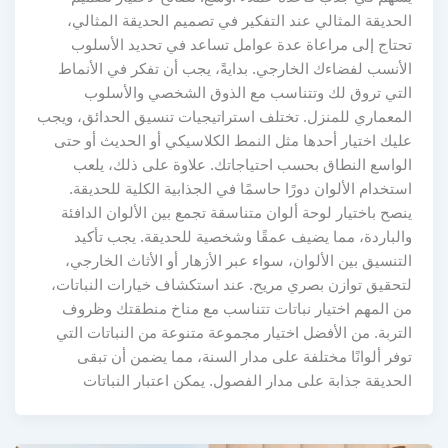
الحديقة المثالي عند التفكير في تصميم الحديقة المثالي،
تحتاج إلى مراعاة عدة عوامل تساعد في تحديد الأسلوب
الأنسب لفضاءك الخارجي. بدايةً، يجب أن تفكر في الأنماط
التي تروق لك وتتناسب مع الذوق الشخصي والأسلوب
المعماري للمنزل. تختلف استراتيجيات تنسيق الحدائق، ويجب
عليك اختيار أحدها مثل النمط الكلاسيكي أو الحديث أو حتى
الواسع النطاق بحسب احتياجاتك. علاوة على ذلك، يلعب
استخدام الألوان دورًا حاسمًا في الجذابية الكلية للحديقة.
ينصح باختيار لوحة ألوان متناسقة تجمع بين الألوان الدافئة
والباردة، مما يضيف عمقًا وشخصية للحديقة. يجب تأكيد
التنسيق بين الألوان، سواء عبر الأزهار أو الأثاث الخارجي،
لتحقيق توازن بصري مريح. عند استكشاف خيارات النباتات،
من المهم اختيار نباتات تتناسب مع مناخ منطقتك وظروف
التربة. من الأفضل اختيار مجموعة متنوعة من النباتات التي
توفر ألوانًا مختلفة على مدار السنة، مما يضمن أن تبقى
الحديقة جذابة على مدار الفصول. يمكن اعتبار النباتات