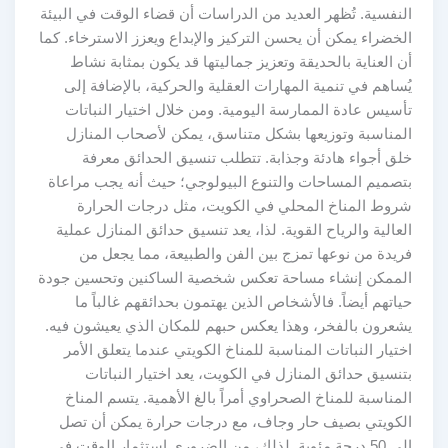
النفسية. تُظهر العديد من الدراسات أن قضاء الوقت في البيئة
الخضراء يمكن أن يحسن التركيز والإبداع ويعزز الاسترخاء. كما
أن العناية بالحديقة وتعزيز جماليتها قد يكون بمثابة نشاط
يُساهم في تنمية المهارات العقلية والحركية، بالإضافة إلى
تأسيس عادة الممارسة اليومية. ومن خلال اختيار النباتات
المناسبة وتوزيعها بشكل متناسق، يمكن لأصحاب المنازل
خلق أجواء هادئة وجذابة. تتطلب تنسيق الحدائق معرفة
بتصميم المساحات والتنوع البيولوجي؛ حيث أنه يجب مراعاة
شروط المناخ المحلي في الكويت، مثل درجات الحرارة
العالية والرياح القوية. لذا، يعد تنسيق حدائق المنازل عملية
فريدة من نوعها تمزج بين الفن والطبيعة، مما يجعل من
الممكن إنشاء مساحة تعكس شخصية الساكنين وتحسين جودة
حياتهم أيضاً. فالأشخاص الذين يهتمون بحدائقهم غالباً ما
يشعرون بالفخر، وهذا يعكس حبهم للمكان الذي يعيشون فيه.
اختيار النباتات المناسبة للمناخ الكويتي عندما يتعلق الأمر
بتنسيق حدائق المنازل في الكويت، يعد اختيار النباتات
المناسبة للمناخ الصحراوي أمراً بالغ الأهمية. يتسم المناخ
الكويتي بصيف حار وجاف، مع درجات حرارة يمكن أن تصل
إلى 50 درجة مئوية. لذلك، من الضروري استثمار الوقت في