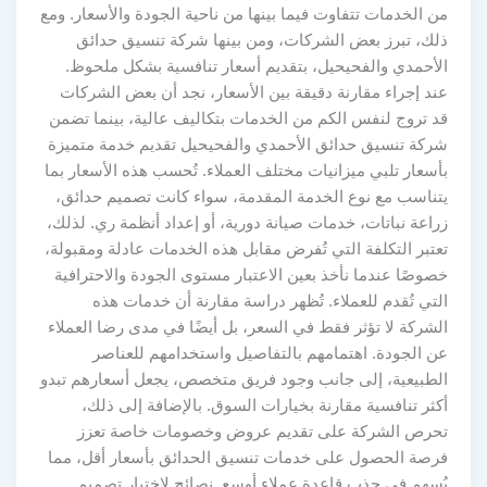
من الخدمات تتفاوت فيما بينها من ناحية الجودة والأسعار. ومع
ذلك، تبرز بعض الشركات، ومن بينها شركة تنسيق حدائق
الأحمدي والفحيحيل، بتقديم أسعار تنافسية بشكل ملحوظ.
عند إجراء مقارنة دقيقة بين الأسعار، نجد أن بعض الشركات
قد تروج لنفس الكم من الخدمات بتكاليف عالية، بينما تضمن
شركة تنسيق حدائق الأحمدي والفحيحيل تقديم خدمة متميزة
بأسعار تلبي ميزانيات مختلف العملاء. تُحسب هذه الأسعار بما
يتناسب مع نوع الخدمة المقدمة، سواء كانت تصميم حدائق،
زراعة نباتات، خدمات صيانة دورية، أو إعداد أنظمة ري. لذلك،
تعتبر التكلفة التي تُفرض مقابل هذه الخدمات عادلة ومقبولة،
خصوصًا عندما نأخذ بعين الاعتبار مستوى الجودة والاحترافية
التي تُقدم للعملاء. تُظهر دراسة مقارنة أن خدمات هذه
الشركة لا تؤثر فقط في السعر، بل أيضًا في مدى رضا العملاء
عن الجودة. اهتمامهم بالتفاصيل واستخدامهم للعناصر
الطبيعية، إلى جانب وجود فريق متخصص، يجعل أسعارهم تبدو
أكثر تنافسية مقارنة بخيارات السوق. بالإضافة إلى ذلك،
تحرص الشركة على تقديم عروض وخصومات خاصة تعزز
فرصة الحصول على خدمات تنسيق الحدائق بأسعار أقل، مما
يُسهم في جذب قاعدة عملاء أوسع. نصائح لاختيار تصميم