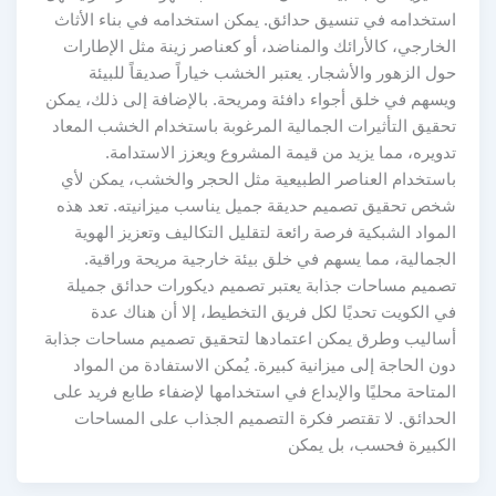
استخدامه في تنسيق حدائق. يمكن استخدامه في بناء الأثاث
الخارجي، كالأرائك والمناضد، أو كعناصر زينة مثل الإطارات
حول الزهور والأشجار. يعتبر الخشب خياراً صديقاً للبيئة
ويسهم في خلق أجواء دافئة ومريحة. بالإضافة إلى ذلك، يمكن
تحقيق التأثيرات الجمالية المرغوبة باستخدام الخشب المعاد
تدويره، مما يزيد من قيمة المشروع ويعزز الاستدامة.
باستخدام العناصر الطبيعية مثل الحجر والخشب، يمكن لأي
شخص تحقيق تصميم حديقة جميل يناسب ميزانيته. تعد هذه
المواد الشبكية فرصة رائعة لتقليل التكاليف وتعزيز الهوية
الجمالية، مما يسهم في خلق بيئة خارجية مريحة وراقية.
تصميم مساحات جذابة يعتبر تصميم ديكورات حدائق جميلة
في الكويت تحديًا لكل فريق التخطيط، إلا أن هناك عدة
أساليب وطرق يمكن اعتمادها لتحقيق تصميم مساحات جذابة
دون الحاجة إلى ميزانية كبيرة. يُمكن الاستفادة من المواد
المتاحة محليًا والإبداع في استخدامها لإضفاء طابع فريد على
الحدائق. لا تقتصر فكرة التصميم الجذاب على المساحات
الكبيرة فحسب، بل يمكن