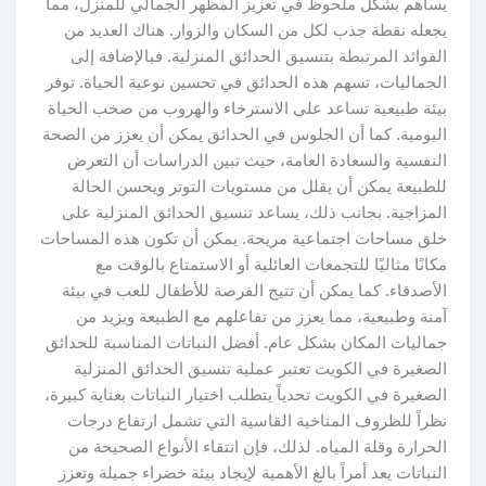
يساهم بشكل ملحوظ في تعزيز المظهر الجمالي للمنزل، مما
يجعله نقطة جذب لكل من السكان والزوار. هناك العديد من
الفوائد المرتبطة بتنسيق الحدائق المنزلية. فبالإضافة إلى
الجماليات، تسهم هذه الحدائق في تحسين نوعية الحياة. توفر
بيئة طبيعية تساعد على الاسترخاء والهروب من صخب الحياة
اليومية. كما أن الجلوس في الحدائق يمكن أن يعزز من الصحة
النفسية والسعادة العامة، حيث تبين الدراسات أن التعرض
للطبيعة يمكن أن يقلل من مستويات التوتر ويحسن الحالة
المزاجية. بجانب ذلك، يساعد تنسيق الحدائق المنزلية على
خلق مساحات اجتماعية مريحة. يمكن أن تكون هذه المساحات
مكانًا مثاليًا للتجمعات العائلية أو الاستمتاع بالوقت مع
الأصدقاء. كما يمكن أن تتيح الفرصة للأطفال للعب في بيئة
آمنة وطبيعية، مما يعزز من تفاعلهم مع الطبيعة ويزيد من
جماليات المكان بشكل عام. أفضل النباتات المناسبة للحدائق
الصغيرة في الكويت تعتبر عملية تنسيق الحدائق المنزلية
الصغيرة في الكويت تحدياً يتطلب اختيار النباتات بعناية كبيرة،
نظراً للظروف المناخية القاسية التي تشمل ارتفاع درجات
الحرارة وقلة المياه. لذلك، فإن انتقاء الأنواع الصحيحة من
النباتات يعد أمراً بالغ الأهمية لإيجاد بيئة خضراء جميلة وتعزز