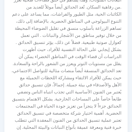
.من رفاهية السكان. تُعد الحدائق أيضاً موئلاً للعديد من
الكائنات الحية، مثل الطيور والفراشات، مما يساعد على دعم
التنوع البيولوجي في المناطق الحضرية. بالإضافة إلى ذلك،
تساهم الزراعة بأسلوب منسق في تقليل الضوضاء المحيطة
من خلال توفير مناطق من الأشجار والنباتات . التي تعمل
كعوازل صوتية طبيعية. فضلاً عن ذلك، يؤثر تنسيق الحدائق .
بشكل إيجابي على الحالة النفسية للأفراد، حيث أظهرت
الدراسات أن قضاء الوقت في المناطق الخضراء يمكن أن
يقلل من مستويات التوتر ويعزز من الشعور بالراحة والسعادة.
تعد الحدائق المنسقة أيضاً منصات مثالية للتواصل الاجتماعي،
حيث يمكن للأفراد الالتقاء ومشاركة اللحظات الجميلة مع
الأهل والأصدقاء في بيئة جميلة. إجمالاً، فإن تنسيق حدائق
يُعتبر من الفنون الأساسية التي تجذب انتباه الناس وتضفي
طابعاً خاصاً على المساحات الخارجية. يشكل الاهتمام بتنسيق
الحدائق جزءاً لا يتجزأ من تعزيز جودة الحياة في المجتمعات
الحضرية. أهمية اختيار شركة متخصصة في تنسيق الحدائق
تعتبر عملية تنسيق الحدائق من الفنون المعقدة التي تتطلب
خبرة فنية ومعرفة عميقة بأنواع النباتات والبيئة المحلية. إن