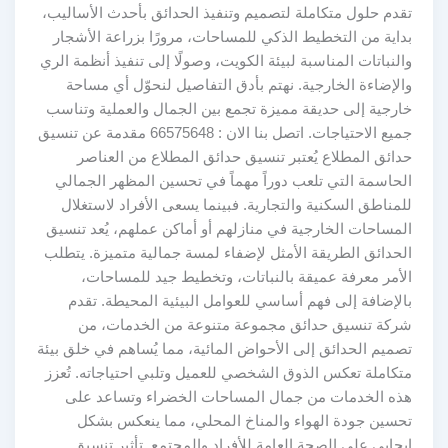
تقدم حلول متكاملة لتصميم وتنفيذ الحدائق بأحدث الأساليب،
بداية من التخطيط الذكي للمساحات، مرورًا بزراعة الأشجار
والنباتات المناسبة لبيئة الكويت، وصولًا إلى تنفيذ أنظمة الري
والإضاءة الخارجية. نهتم بأدق التفاصيل لنحوّل أي مساحة
خارجية إلى حديقة مميزة تجمع بين الجمال والعملية وتناسب
جميع الاحتياجات. اتصل بنا الان : 66575648 مقدمة عن تنسيق
حدائق المطلاع يُعتبر تنسيق حدائق المطلاع من العناصر
الحاسمة التي تلعب دوراً مهماً في تحسين المظهر الجمالي
للمناطق السكنية والتجارية. فبينما يسعى الأفراد لاستغلال
المساحات الخارجية في منازلهم أو أماكن عملهم، يُعد تنسيق
الحدائق الطريقة الأمثل لإضفاء لمسة جمالية متميزة. يتطلب
الأمر معرفة عميقة بالنباتات، وتخطيط جيد للمساحات،
بالإضافة إلى فهم أساسي للعوامل البيئية المحيطة. تقدم
شركة تنسيق حدائق مجموعة متنوعة من الخدمات، من
تصميم الحدائق إلى الأحواض المائية، مما يُساهم في خلق بيئة
متكاملة تعكس الذوق الشخصي للعميل وتلبي احتياجاته. تُعزز
هذه الخدمات من جمال المساحات الخضراء وتساعد على
تحسين جودة الهواء والمناخ المحلي، مما ينعكس بشكل
إيجابي على الصحة العامة للأفراد والمجتمع. تأثير تنسيق