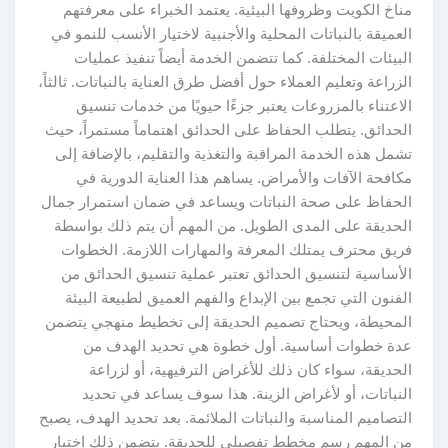
مناخ الكويت وظروفها البيئية. يعتمد الخبراء على معرفتهم
العميقة بالنباتات المحلية والأجنبية لاختيار الأنسب للنمو في
البيئات المختلفة. كما تتضمن الخدمة أيضاً تنفيذ عمليات
الزراعة وتعليم العملاء حول أفضل طرق العناية بالنباتات. ثالثاً،
الاعتناء بالمزروعات يعتبر جزءًا حيويًا من خدمات تنسيق
الحدائق. يتطلب الحفاظ على الحدائق اهتماماً مستمراً، حيث
تشمل هذه الخدمة المراقبة والتغذية والتقليم، بالإضافة إلى
مكافحة الآفات والأمراض. يساهم هذا العناية الدورية في
الحفاظ على صحة النباتات ويساعد في ضمان استمرار جمال
الحديقة على المدى الطويل. من المهم أن يتم ذلك بواسطة
فريق محترف يمتلك المعرفة والمهارات اللازمة. الخطوات
الأساسية لتنسيق الحدائق تعتبر عملية تنسيق الحدائق من
الفنون التي تجمع بين الإبداع والفهم العميق لطبيعة البيئة
المحيطة، ويحتاج تصميم الحديقة إلى تخطيط منهجي يتضمن
عدة خطوات أساسية. أول خطوة هي تحديد الهدف من
الحديقة، سواء كان ذلك للأغراض الترفيهية، أو لزراعة
النباتات، أو لأغراض الزينة. هذا سوف يساعد في تحديد
التصاميم المناسبة والنباتات الملائمة. بعد تحديد الهدف، يصبح
من المهم رسم مخطط تفصيلي للحديقة. يتضمن ذلك اختيار