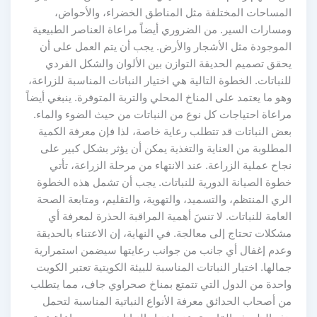
المساحات المختلفة مثل المناطق الخضراء، والأحواض،
ومسارات السير. من الضروري أيضاً مراعاة العناصر الطبيعية
الموجودة مثل الأشجار والأرض. يجب أن يتم العمل على أن
يحقق تصميم الحديقة التوازن بين الألوان والشكل الفردي
للنباتات. الخطوة التالية هي اختيار النباتات المناسبة للزراعة،
وهو ما يعتمد على المناخ المحلي والتربة المتوفرة. ينبغي أيضاً
مراعاة احتياجات كل نوع من النباتات من حيث الضوء والماء.
بعض النباتات قد تتطلب رعاية خاصة، لذا فإن معرفة الكمية
المطلوبة من العناية والتغذية يمكن أن يؤثر بشكل كبير على
نجاح عملية الزراعة. عند الانتهاء من مرحلة الزراعة، تأتي
خطوة الصيانة الدورية للنباتات. يجب أن تشمل هذه الخطوة
الري المنتظم، والتسميد، والتهوية، والتقليم، ومتابعة الصحة
العامة للنباتات. لا تنسَ أهمية المراقبة الحذرة لمعرفة أي
مشكلات تحتاج إلى معالجة. في النهاية، إن الاعتناء بالحديقة
وعدم إغفال أي جانب من جوانب رعايتها سيضمن استمرارية
جمالها. اختيار النباتات المناسبة للبيئة الكويتية تعتبر الكويت
واحدة من الدول التي تتمتع بمناخ صحراوي جاف، مما يتطلب
من أصحاب الحدائق معرفة الأنواع النباتية المناسبة لتحمل