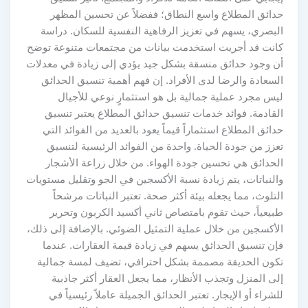
حدائق المطلاع واسع النطاق؛ ففضلاً عن تحسين المظهر
البصري، يسهم في تعزيز الرفاهية النفسية للسكان. دراسة
كانت قد أجريت استخدمت بيانات من مجتمعات متنوعة توضح
أن وجود حدائق منسقة بشكل جيد يؤدي إلى زيادة في معدلات
السعادة والرضا لدى الأفراد. إن فهم أهمية تنسيق الحدائق
ليس مجرد عملية جمالية بل هو استثمارٍ نوعي للأجيال
القادمة. فوائد خدمات تنسيق حدائق المطلاع يعتبر تنسيق
حدائق المطلاع استثماراً قيماً يعود بالعديد من الفوائد التي
تعزز من جودة الحياة. واحدة من الفوائد الرئيسية لتنسيق
الحدائق هي تحسين جودة الهواء. من خلال زراعة الأشجار
والنباتات، يتم زيادة نسبة الأكسجين في الجو وتقليل مستويات
التلوث، مما يجعله بيئة أكثر صحة. تعتبر النباتات مرشحاً
طبيعياً، حيث تقوم بامتصاص ثاني أكسيد الكربون وتحرير
الأكسجين من خلال عملية التمثيل الضوئي. بالإضافة إلى ذلك،
فإن تنسيق الحدائق يسهم في زيادة قيمة العقارات. عندما
تكون الحديقة مصممة بشكل احترافي، تضيف لمسة جمالية
إلى المنزل وتجذب الأنظار، مما يجعل العقار أكثر جاذبية
للشراء أو الإيجار. تعتبر الحدائق الجميلة عاملاً رئيسياً في