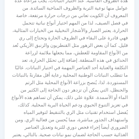
هذه الظروف القاسية. عند اختيار النباتات، يجب مراعاة عدة
عوامل منها نوعية التربة والظروف المناخية السائدة. من
المعروف أن الكويت تعاني من درجات حرارة مرتفعة، خاصة
في فصل الصيف، لذا من المهم اختيار أنواع نباتية تتحمل
الحرارة. يعتبر الصبار والأشجار النخيلية من الخيارات المثالية،
فهي قادرة على البقاء في الظروف الحارة وتحتاج إلى ري
قليل. كما أن بعض الزهور مثل القنطريون والزنبق الأريكي تُعد
من الأنواع المقاومة للعطش، مما يجعلها ملائمة لزراعة
الحدائق في هذه المنطقة. إضافة إلى تحمّل الحرارة، تعد
التكلفة والعناية أحد العناصر المهمة في اختيار النباتات. غالبًا
ما تتطلب النباتات الوطنية المحلية رعاية أقل مقارنةً بالنباتات
المستوردة. لذا، يُنصح بزراعة الأنواع المحلية مثل الرتم
والحنظل، التي يمكن أن تزدهر دون الحاجة إلى الكثير من
الماء أو الأسمدة. علاوة على ذلك، يمكن أن تساهم هذه الأنواع
في تعزيز التنوع الحيوي ودعم الحياة البرية المحلية. كذلك،
يُفضل استخدام تقنيات مثل الري بالتنقيط لتوفير المياه
واستهداف الجذور مباشرة، مما يُحسن من فعالية الري. ومن
الضروري أيضاً إجراء فحص دوري للتربة وتعديل العناصر
الغذائية حسب الحاجة لضمان نمو نباتات صحية. بالتالي، يعتبر