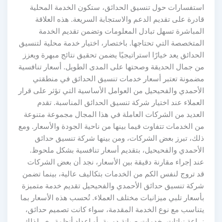
استفسارات حول تنسيق الحدائق، ستكون الخدمة المحلية
قادرة على تقديم الدعم والاستجابة السريعة. هذه العلاقة
المباشرة تسهل تبادل المعلومات وتضمن تقديم الخدمة
المتخصصة التي تحتاجها. باختصار، اختيار خدمة محلية لتنسيق
الحدائق يعد خيارًا استراتيجيًا يضمن تحقيق نتائج مبهرة ويعزز
من جمال الحديقة وصحتها على المدى الطويل. أسعار تنافسية
مضمونة تعتبر أسعار خدمات تنسيق الحدائق في منطقتي
الأحمدي والفحيحيل من العوامل الأساسية التي تؤثر على قرار
العملاء عند اختيار شركة تنسيق الحدائق المناسبة. تقدم
العديد من الشركات العاملة في هذا المجال مجموعة متنوعة
من الخدمات تتفاوت فيما بينها من ناحية الجودة والأسعار. ومع
ذلك، تبرز بعض الشركات، ومن بينها شركة تنسيق حدائق
الأحمدي والفحيحيل، بتقديم أسعار تنافسية بشكل ملحوظ.
عند إجراء مقارنة دقيقة بين الأسعار، نجد أن بعض الشركات
قد تروج لنفس الكم من الخدمات بتكاليف عالية، بينما تضمن
شركة تنسيق حدائق الأحمدي والفحيحيل تقديم خدمة متميزة
بأسعار تلبي ميزانيات مختلف العملاء. تُحسب هذه الأسعار بما
يتناسب مع نوع الخدمة المقدمة، سواء كانت تصميم حدائق،
زراعة نباتات، خدمات صيانة دورية، أو إعداد أنظمة ري. لذلك،