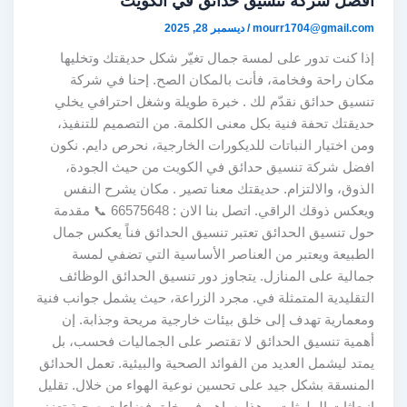
افضل شركة تنسيق حدائق في الكويت
mourr1704@gmail.com
/
ديسمبر 28, 2025
إذا كنت تدور على لمسة جمال تغيّر شكل حديقتك وتخليها
مكان راحة وفخامة، فأنت بالمكان الصح. إحنا في شركة
تنسيق حدائق نقدّم لك . خبرة طويلة وشغل احترافي يخلي
حديقتك تحفة فنية بكل معنى الكلمة. من التصميم للتنفيذ،
ومن اختيار النباتات للديكورات الخارجية، نحرص دايم. نكون
افضل شركة تنسيق حدائق في الكويت من حيث الجودة،
الذوق، والالتزام. حديقتك معنا تصير . مكان يشرح النفس
ويعكس ذوقك الراقي. اتصل بنا الان : 66575648 📞 مقدمة
حول تنسيق الحدائق تعتبر تنسيق الحدائق فناً يعكس جمال
الطبيعة ويعتبر من العناصر الأساسية التي تضفي لمسة
جمالية على المنازل. يتجاوز دور تنسيق الحدائق الوظائف
التقليدية المتمثلة في. مجرد الزراعة، حيث يشمل جوانب فنية
ومعمارية تهدف إلى خلق بيئات خارجية مريحة وجذابة. إن
أهمية تنسيق الحدائق لا تقتصر على الجماليات فحسب، بل
يمتد ليشمل العديد من الفوائد الصحية والبيئية. تعمل الحدائق
المنسقة بشكل جيد على تحسين نوعية الهواء من خلال. تقليل
انبعاثات الملوثات، وهذا يساهم في خلق فضاءات صحية تعزز