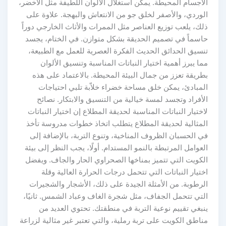
الأجسام المحيطة. يمكن استغلال الألوان اللطيفة مثل الأخضر،
الوردي، والأصفر لخلق جو من الانتعاش والبهجة. علاوة على
ذلك، يلعب توزيع العناصر مثل الممرات والأثاث الخارجي دوراً
حاسماً في تصميم الحديقة بشكل متوازن. في الختام، يجسد
تنسيق الحدائق الحديث الفكرة العصرية للعمل مع الطبيعة،
مما يبرز أهمية اختيار النباتات المناسبة وتنسيق الألوان
بطريقة تعزز من جمال البيئة المحيطة. بالاعتماد على هذه
المبادئ، يمكن خلق مساحة خضراء خلاّبة تلبي احتياجات
الأفراد وتجسد لمسة خيالية من التنسيق والابتكار. نصائح
لاختيار النباتات المناسبة لحديقة المطلاع إن اختيار النباتات
المثالية لحديقة المطلاع يتطلب اتخاذ خطوات مدروسة تأخذ
في الحسبان الظروف المناخية، وتنوع التربة، بالإضافة إلى
العوامل المرتبطة بالنمو المستدام. أولًا، يجب النظر إلى بيئة
الكويت التي تتميز بمناخها الصحراوي الحار والجاف. ويفضل
اختيار النباتات التي تتحمل درجات الحرارة العالية وقلة
الرطوبة. من الأمثلة الجيدة على ذلك، الأشجار والشجيرات
التي تتحمل الجفاف، مثل شجرة الغاف وعباد الشمس. ثانيًا،
ينبغي تقييم نوعية التربة في منطقتك. تحتوي العديد من
مناطق الكويت على تربة رملية، والتي تعتبر غير مثالية لزراعة