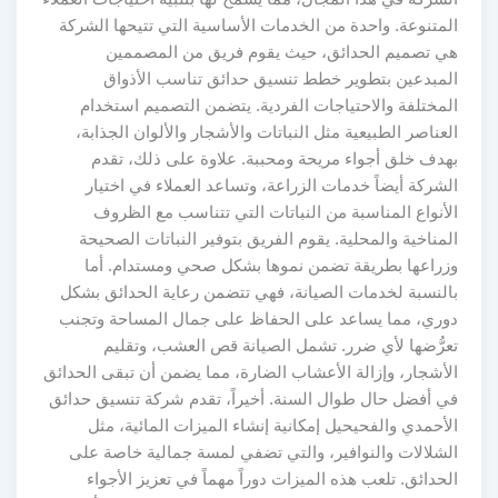
المتنوعة. واحدة من الخدمات الأساسية التي تتيحها الشركة
هي تصميم الحدائق، حيث يقوم فريق من المصممين
المبدعين بتطوير خطط تنسيق حدائق تناسب الأذواق
المختلفة والاحتياجات الفردية. يتضمن التصميم استخدام
العناصر الطبيعية مثل النباتات والأشجار والألوان الجذابة،
بهدف خلق أجواء مريحة ومحببة. علاوة على ذلك، تقدم
الشركة أيضاً خدمات الزراعة، وتساعد العملاء في اختيار
الأنواع المناسبة من النباتات التي تتناسب مع الظروف
المناخية والمحلية. يقوم الفريق بتوفير النباتات الصحيحة
وزراعها بطريقة تضمن نموها بشكل صحي ومستدام. أما
بالنسبة لخدمات الصيانة، فهي تتضمن رعاية الحدائق بشكل
دوري، مما يساعد على الحفاظ على جمال المساحة وتجنب
تعرُّضها لأي ضرر. تشمل الصيانة قص العشب، وتقليم
الأشجار، وإزالة الأعشاب الضارة، مما يضمن أن تبقى الحدائق
في أفضل حال طوال السنة. أخيراً، تقدم شركة تنسيق حدائق
الأحمدي والفحيحيل إمكانية إنشاء الميزات المائية، مثل
الشلالات والنوافير، والتي تضفي لمسة جمالية خاصة على
الحدائق. تلعب هذه الميزات دوراً مهماً في تعزيز الأجواء