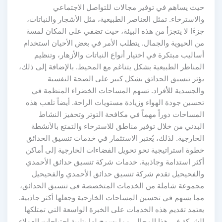
حيث يساهم في توفير مجالات للتواصل الاجتماعي
والاسترخاء. تمثل العناصر الطبيعية، مثل الأشجار والنباتات،
جزءًا لا يتجزأ من هذه البيئة، حيث تضفي على المكان لمسة
من الحيوية والجمال. يتطلب الأمر في بعض الأحيان استخدام
أساليب مبتكرة في اختيار أنواع النباتات والأزهار، وتنظيم
المناظر الطبيعية بشكل يتناغم مع المحيط. بالإضافة إلى ذلك،
يؤثر تنسيق الحدائق بشكل كبير على الصحة النفسية
والجسدية للأفراد. تسهم المساحات الخضراء المنظمة في
تحسين جودة الهواء وزيادة مستويات الراحة. أيضاً تلعب هذه
المساحات دوراً مهماً في مكافحة التوتر وتحفيز النشاط
البدني من خلال توفير مناطق للاسترخاء والتمتع بالأنشطة
الخارجية. لذلك، يُعتبر الاستثمار في خدمات تنسيق الحدائق
خطوة استراتيجية نحو تحويل الفضاءات الخارجية إلى أماكن
أكثر استدامة وجاذبية. خدمات شركة تنسيق حدائق الأحمدي
والفحيحيل تقدم شركة تنسيق حدائق الأحمدي والفحيحيل
مجموعة شاملة من الخدمات المتخصصة في تنسيق الحدائق،
مما يسهم في تحسين المساحات الخارجية وجعلها أكثر جاذبية.
يعتمد تقديم هذه الخدمات على الخبرة الواسعة التي تمتلكها
الشركة في هذا المجال، مما يسمح لها بتلبية احتياجات العملاء