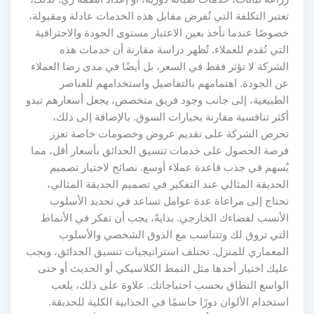
تعتبر التكلفة التي تُفرض مقابل هذه الخدمات عادلة ومقبولة،
خصوصًا عندما نأخذ بعين الاعتبار مستوى الجودة والاحترافية
التي تُقدم للعملاء. تُظهر دراسة مقارنة أن خدمات هذه
الشركة لا تؤثر فقط في السعر، بل أيضًا في مدى رضا العملاء
عن الجودة. اهتمامهم بالتفاصيل واستخدامهم للعناصر
الطبيعية، إلى جانب وجود فريق متخصص، يجعل أسعارهم تبدو
أكثر تنافسية مقارنة بخيارات السوق. بالإضافة إلى ذلك،
تحرص الشركة على تقديم عروض وخصومات خاصة تعزز
فرصة الحصول على خدمات تنسيق الحدائق بأسعار أقل، مما
يُسهم في جذب قاعدة عملاء أوسع. نصائح لاختيار تصميم
الحديقة المثالي عند التفكير في تصميم الحديقة المثالي،
تحتاج إلى مراعاة عدة عوامل تساعد في تحديد الأسلوب
الأنسب لفضاءك الخارجي. بدايةً، يجب أن تفكر في الأنماط
التي تروق لك وتتناسب مع الذوق الشخصي والأسلوب
المعماري للمنزل. تختلف استراتيجيات تنسيق الحدائق، ويجب
عليك اختيار أحدها مثل النمط الكلاسيكي أو الحديث أو حتى
الواسع النطاق بحسب احتياجاتك. علاوة على ذلك، يلعب
استخدام الألوان دورًا حاسمًا في الجذابية الكلية للحديقة.