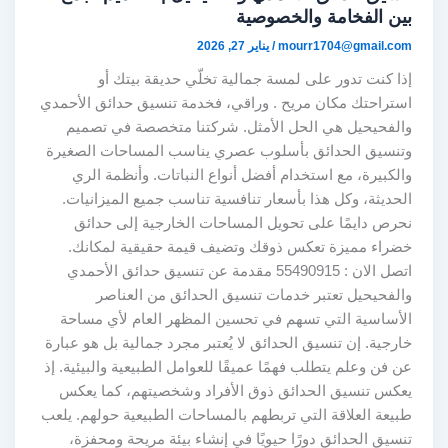
بين الفخامة والخصوصية
mourr1704@gmail.com
/
يناير 27, 2026
إذا كنت تدور على لمسة جمالية تخلّي حديقة بيتك أو
استراحتك مكان مريح . وراقي، فخدمة تنسيق حدائق الأحمدي
والفحيحيل هي الحل الأمثل. شركتنا متخصصة في تصميم
وتنسيق الحدائق بأسلوب عصري يناسب المساحات الصغيرة
والكبيرة، مع استخدام أفضل أنواع النباتات. وأنظمة الري
الحديثة، وكل هذا بأسعار تنافسية تناسب جميع الميزانيات.
نحرص دايمًا على تحويل المساحات الخارجية إلى حدائق
خضراء مميزة تعكس ذوقك وتضيف قيمة حقيقية لمكانك.
اتصل الان : 55490915 مقدمة عن تنسيق حدائق الأحمدي
والفحيحيل تعتبر خدمات تنسيق الحدائق من العناصر
الأساسية التي تسهم في تحسين المظهر العام لأي مساحة
خارجية. إن تنسيق الحدائق لا يُعتبر مجرد جمالية بل هو عبارة
عن فن وعلم يتطلب فهمًا عميقًا للعوامل الطبيعية والبيئية. إذ
يعكس تنسيق الحدائق ذوق الأفراد وشخصيتهم، كما يعكس
طبيعة العلاقة التي تربطهم بالمساحات الطبيعية حولهم. يلعب
تنسيق الحدائق دورًا حيويًا في إنشاء بيئة مريحة ومحفزة،