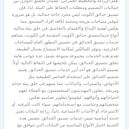
بعلم الزراعة والتخطيط العمراني، لضمان تحقيق التوازن بين
جماليات التصميم ومتطلبات الحفاظ على البيئة. لذا، فإن
تنسيق حدائق الكويت ليس مجرد حاجة جمالية، بل هو ضرورة
لتوفير مساحات مريحة وصحية لكافة أفراد المجتمع، مما
يعكس أهمية الإبداع والاهتمام بالتفاصيل في خلق بيئة مثالية.
أنواع خدماتتنسيق حدائق الكويت المقدمة في الكويت، تساهم
خدمات تنسيق الحدائق في تحسين المظهر العام للمساحات
الخارجية، وتوفر للمالكين إمكانية الاستمتاع بجمال الطبيعة.
تقدم هذه الخدمات مجموعة متنوعة تشمل عدة جوانب هامة
تتعلق بتنسيق الحدائق، يمكن تلخيصها في النقاط التالية: أولاً،
تصميم الحدائق هو أحد أبرز خدمات تنسيق الحدائق. يعتمد
تصميم الحدائق على استخدام العناصر الطبيعية مثل
الأحواض، والممرات، والنباتات، مما يسهم في خلق بيئة جذابة
ومريحة. يتعاون المهندسون المتخصصون مع العملاء لفهم
احتياجاتهم وأذواقهم، ليقوموا بتطوير تصاميم تعكس
شخصياتهم وتتناسب مع استخداماتهم، سواء كانت للترفيه، أو
الاسترخاء، أو الأحداث الاجتماعية. ثانياً، زراعة النباتات تعتبر
خدمة أساسية ضمن خدمات تنسيق الحدائق. تتضمن هذه
الخدمة اختيار الأنواع المناسبة من النباتات التي تتوافق مع