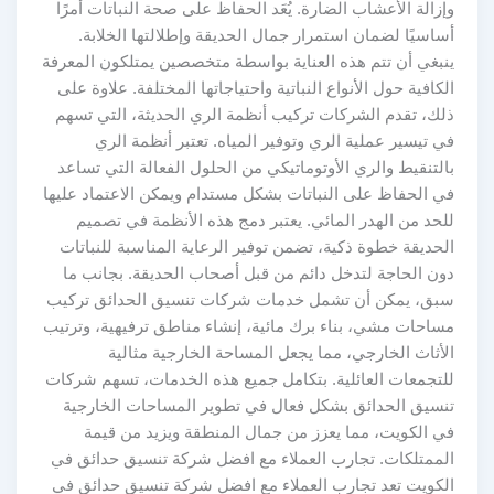
وإزالة الأعشاب الضارة. يُعَد الحفاظ على صحة النباتات أمرًا
أساسيًا لضمان استمرار جمال الحديقة وإطلالتها الخلابة.
ينبغي أن تتم هذه العناية بواسطة متخصصين يمتلكون المعرفة
الكافية حول الأنواع النباتية واحتياجاتها المختلفة. علاوة على
ذلك، تقدم الشركات تركيب أنظمة الري الحديثة، التي تسهم
في تيسير عملية الري وتوفير المياه. تعتبر أنظمة الري
بالتنقيط والري الأوتوماتيكي من الحلول الفعالة التي تساعد
في الحفاظ على النباتات بشكل مستدام ويمكن الاعتماد عليها
للحد من الهدر المائي. يعتبر دمج هذه الأنظمة في تصميم
الحديقة خطوة ذكية، تضمن توفير الرعاية المناسبة للنباتات
دون الحاجة لتدخل دائم من قبل أصحاب الحديقة. بجانب ما
سبق، يمكن أن تشمل خدمات شركات تنسيق الحدائق تركيب
مساحات مشي، بناء برك مائية، إنشاء مناطق ترفيهية، وترتيب
الأثاث الخارجي، مما يجعل المساحة الخارجية مثالية
للتجمعات العائلية. بتكامل جميع هذه الخدمات، تسهم شركات
تنسيق الحدائق بشكل فعال في تطوير المساحات الخارجية
في الكويت، مما يعزز من جمال المنطقة ويزيد من قيمة
الممتلكات. تجارب العملاء مع افضل شركة تنسيق حدائق في
الكويت تعد تجارب العملاء مع افضل شركة تنسيق حدائق في