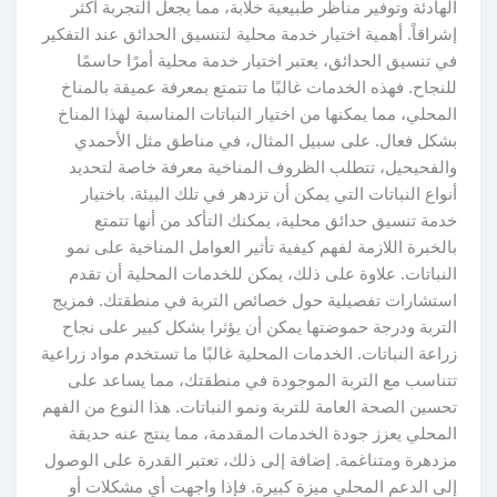
الهادئة وتوفير مناظر طبيعية خلابة، مما يجعل التجربة أكثر
إشراقاً. أهمية اختيار خدمة محلية لتنسيق الحدائق عند التفكير
في تنسيق الحدائق، يعتبر اختيار خدمة محلية أمرًا حاسمًا
للنجاح. فهذه الخدمات غالبًا ما تتمتع بمعرفة عميقة بالمناخ
المحلي، مما يمكنها من اختيار النباتات المناسبة لهذا المناخ
بشكل فعال. على سبيل المثال، في مناطق مثل الأحمدي
والفحيحيل، تتطلب الظروف المناخية معرفة خاصة لتحديد
أنواع النباتات التي يمكن أن تزدهر في تلك البيئة. باختيار
خدمة تنسيق حدائق محلية، يمكنك التأكد من أنها تتمتع
بالخبرة اللازمة لفهم كيفية تأثير العوامل المناخية على نمو
النباتات. علاوة على ذلك، يمكن للخدمات المحلية أن تقدم
استشارات تفصيلية حول خصائص التربة في منطقتك. فمزيج
التربة ودرجة حموضتها يمكن أن يؤثرا بشكل كبير على نجاح
زراعة النباتات. الخدمات المحلية غالبًا ما تستخدم مواد زراعية
تتناسب مع التربة الموجودة في منطقتك، مما يساعد على
تحسين الصحة العامة للتربة ونمو النباتات. هذا النوع من الفهم
المحلي يعزز جودة الخدمات المقدمة، مما ينتج عنه حديقة
مزدهرة ومتناغمة. إضافة إلى ذلك، تعتبر القدرة على الوصول
إلى الدعم المحلي ميزة كبيرة. فإذا واجهت أي مشكلات أو