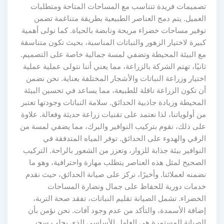
تصميمات فريدة تتناسب مع المساحات المتاحة ومتطلبات
العميل. يتم دمج العناصر الطبيعية بطريقة متناغمة تضمن
توفير مساحات خضراء مريحة ونابضة بالحياة. كما نولى أهمية
كبيرة لاختيار الزهور والنباتات المناسبة، بحيث تكون متناسقة
مع البيئة المحيطة وتضفي لمسة جمالية خاصة على التصميم.
ثانيًا، تهتم الشركة بالزراعة، مما يعني أننا نتولى عملية عملية
اختيار وزراعة النباتات والأشجار المختلفة بعناية. نحن نضمن
أن تكون الزراعة ناقلة للطبيعة، مما يساعد في تحسين البيئة
المحيطة وزيادة جاذبية الحدائق. سلامة النباتات وجودتها تعتبر
من أولوياتنا، لذا نعتمد على تقنيات زراعة حديثة وفعالة. علاوة
على ذلك، نقوم بتركيب النوافير والبرك، مما يضفي لمسة من
الرقي والهدوء على الحدائق. توفر المياه المتدفقة في
النوافير بيئة جذابة للزوار، وتعزز من الشعور بالراحة. التركيب
الصحيح لمثل هذه العناصر يتطلب مهارة واحترافية، وهو ما
نضمنه لعملائنا. وأخيرًا، نركز على صيانة الحدائق، حيث نقدم
خدمات دورية للحفاظ على جمال ونضارة المساحات
الخضراء. تشمل الصيانة تقليم النباتات، تفقد صحة التربة،
إضافة الأسمدة، والتأكد من عدم وجود آفات. نحن نؤمن بأن
الصيانة المستمرة هي العامل الأساسي الذي يجلب سحر