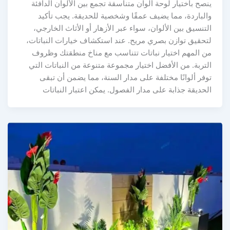
ينصح باختيار لوحة ألوان متناسقة تجمع بين الألوان الدافئة
والباردة، مما يضيف عمقًا وشخصية للحديقة. يجب تأكيد
التنسيق بين الألوان، سواء عبر الأزهار أو الأثاث الخارجي،
لتحقيق توازن بصري مريح. عند استكشاف خيارات النباتات،
من المهم اختيار نباتات تتناسب مع مناخ منطقتك وظروف
التربة. من الأفضل اختيار مجموعة متنوعة من النباتات التي
توفر ألوانًا مختلفة على مدار السنة، مما يضمن أن تبقى
الحديقة جذابة على مدار الفصول. يمكن اعتبار النباتات