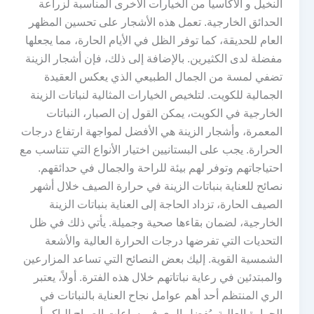
النخيل و الأكاسيا من الخيارات الأخرى المناسبة لزراعة
الحدائق الخارجية. تعمل هذه الأشجار على تحسين المظهر
العام للحديقة، كما توفر الظل في الأيام الحارة، مما يجعلها
مفضلة لدى الكثيرين. بالإضافة إلى ذلك، فإن أشجار الزينة
تضفي لمسة من الجمال الطبيعي الذي يعكس العقيدة
الجمالية للكويت. لتلخيص الخيارات المثالية لنباتات الزينة
الخارجية في الكويت، يمكن القول إن الصبار، النباتات
المعمرة، وأشجار الزينة هي الأفضل لمواجهة ارتفاع درجات
الحرارة. يجب على البستانيين اختيار الأنواع التي تتناسب مع
احتياجاتهم وتوفر لهم بيئة للراحة والجمال في حدائقهم.
نصائح للعناية بنباتات الزينة في حرارة الصيف خلال أشهر
الصيف الحارة، تزداد الحاجة إلى العناية بنباتات الزينة
الخارجية، لضمان بقاءها صحية وجميلة. يأتي ذلك في ظل
التحديات التي تفرضها درجات الحرارة العالية والأشعة
الشمسية القوية. إليك بعض النصائح التي تساعد المزارعين
والمبتدئين في رعاية نباتاتهم خلال هذه الفترة. أولاً، يعتبر
الري المنتظم أحد أهم عوامل نجاح العناية بالنباتات في
الحرارة العالية. يُفضل الري في ساعات الصباح الباكر أو