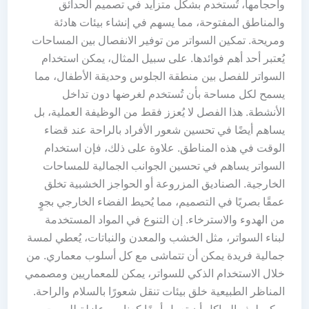
وأحجامها، تُستخدم بشكل متزايد في تصميم الحدائق
والمناطق المفتوحة، مما يسهم في إنشاء بيئات هادئة
ومريحة. تمكين السواتر من توفير الانفصال بين المساحات
يُعتبر أحد أهم فوائدها. على سبيل المثال، يمكن استخدام
السواتر للفصل بين منطقة الجلوس وحديقة الأطفال، مما
يسمح لكل مساحة بأن تُستخدم لغرضها دون تداخل
الأنشطة. هذا الفصل لا يُعزز فقط من الوظيفة العملية، بل
يساهم أيضًا في تحسين شعور الأفراد بالراحة عند قضاء
الوقت في هذه المناطق. علاوة على ذلك، فإن استخدام
السواتر يساهم في تحسين الجوانب الجمالية للمساحات
الخارجية. الصناديق المزروعة أو الحواجز الخشبية تخلق
عمقًا بصريًا في التصميم، مما يُحيط الفضاء الخارجي بجوٍ
من الهدوء والاسترخاء. إن التنوع في المواد المستخدمة
لبناء السواتر، مثل الخشب والمعدن والنباتات، يُعطي لمسة
جمالية فريدة يمكن أن تتماشى مع كل أسلوب معماري. من
خلال الاستخدام الذكي للسواتر، يمكن للمعماريين ومصممي
المناظر الطبيعية خلق بيئات تنقل شعورًا بالسلام والراحة.