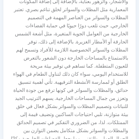
والأشجار، والزهور بعناية، بالإضافة إلى إضافة المكونات
المعمارية مثل المظلات والسواتر لخلق تناغم بصري. تعتبر
المظلات والسواتر من العناصر المهمة في التصميم
الخارجي. حيث تلعب دورًا حيويًا في حماية الفضاءات
الخارجية من العوامل الجوية المتغيرة، مثل أشعة الشمس
الحارقة أو الأمطار الغزيرة. بالإضافة إلى ذلك، توفر
المظلات والسواتر الخصوصية اللازمة للأفراد وتسمح لهم
بالاستمتاع بالمساحات الخارجة دون الشعور بالتعرض
للعيون المتطفلة. كما تساهم في توفير بيئة مريحة
للاستخدام اليومي، سواء كان ذلك لتناول الطعام في الهواء
الطلق أو لممارسة الأنشطة الترفيهية. تأتي أهمية تنسيق
حدائق، والمظلات والسواتر في كونها ترفع من جودة الحياة
وتعزز من جمال المساحات الخارجية. يسهم الترتيب الجيد
للنباتات وتصميم المظلات والسواتر بشكل فعال في خلق
بيئة متوازنة، تلبي احتياجات الساكنين وتضيف قيمة إلى
الممتلكات. لذا، من الضروري التفكير في تصميم الحدائق
والمظلات والسواتر بشكل متكامل يضمن التوازن بين
الجمال العملي والتقني، مما يجعل الفضاءات الخارجية مكانًا