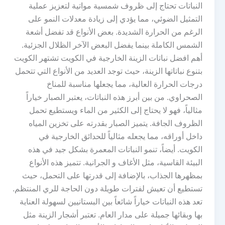
النباتات تحتاج إلى ظروف شمسية مواتية لتعزيز عملية
التمثيل الضوئي، مما يؤدي إلى زيادة معدلات النمو على
الرغم من الحرارة الشديدة. بعض الأنواع قد تفضل أشعة
الشمس الكاملة بينما يفضل البعض الآخر الظلال الجزئية.
أهم افضل نباتات الزينة الخارجية في الكويت تشتهر الكويت
بتنوع نباتاتها الزينة، حيث توجد العديد من الأنواع التي تتحمل
درجات الحرارة العالية، مما يجعلها مناسبة للمناخ
الصحراوي. من بين أبرز هذه النباتات، يعتبر الصبار خياراً
مثالياً، فهو لا يحتاج إلى الكثير من الماء ويستطيع تحمل
الظروف الجافة. يتميز الصبار بقدرته على تخزين المياه
داخل أوراقه، مما يجعله مثالياً للحدائق الخارجية في
الكويت. أيضاً، تنمو النباتات المعمرة بشكل جيد في هذه
البيئة القاسية، مثل الأغاف و الجرانية. تتميز هذه الأنواع
بمظهرها الجذاب، بالإضافة إلى قدرتها على التحمل، حيث
تستطيع أن تعيش لفترات طويلة دون الحاجة للري المنتظم.
تعد هذه النباتات خياراً شائعاً بين البستانيين لسهولة العناية
بها وبقائها جميلة على مدار العام. تعتبر أشجار الزينة مثل