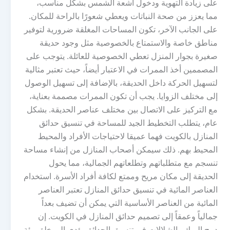
على زيادة التهوية ودخول أشعة الشمس بشكل مناسب،
مما يعزز من صحة النباتات ويعطي شعورًا بالراحة للمكان.
على الجانب الآخر، تكون المساحات المغلقة ضرورية لتوفير
مناطق خاصة والاستمتاع بالخصوصية مثل وجود حديقة
صغيرة بجوار المنزل تعطي الخصوصية للعائلة. يتوجب على
المصممين أخذ الممرات في الاعتبار أيضاً، حيث تعتبر مثالية
لتسهيل الحركة داخل الحديقة، بالإضافة إلى تسهيل الوصول
إلى مختلف الزوايا. يجب أن تكون الممرات مصممة بعناية،
مع التركيز على الاتصال بين مختلف عناصر الحديقة. بشكل
عام، يتطلب التخطيط الجيد للمساحة في تنسيق حدائق
المنازل بالكويت فهما عميقا لاحتياجات الأفراد والمحيط
المحيط بهم. ذلك سيمكن أصحاب المنازل من إنشاء مساحة
تنسجم مع متطلباتهم وتطلعاتهم الجمالية، مما يحول
الحديقة إلى مكان مريح وممتع لكافة أفراد الأسرة. استخدام
العناصر المائية في تنسيق حدائق المنازل تعتبر العناصر
المائية من العناصر الأساسية التي يمكن أن تضيف بعداً
جمالياً وعمقاً إلى تصميم حدائق المنازل في الكويت. إن
دمج البرك والشلالات في تنسيق الحدائق يؤدي إلى خلق بيئة