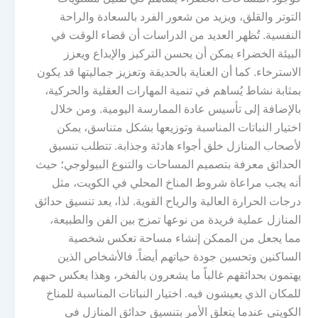
التوتر والقلق، ويزيد من شعور الفرد بالسعادة والراحة
النفسية. تُظهر العديد من الدراسات أن قضاء الوقت في
البيئة الخضراء يمكن أن يحسن التركيز والإبداع ويعزز
الاسترخاء. كما أن العناية بالحديقة وتعزيز جماليتها قد يكون
بمثابة نشاط يُساهم في تنمية المهارات العقلية والحركية،
بالإضافة إلى تأسيس عادة الممارسة اليومية. ومن خلال
اختيار النباتات المناسبة وتوزيعها بشكل متناسق، يمكن
لأصحاب المنازل خلق أجواء هادئة وجذابة. تتطلب تنسيق
الحدائق معرفة بتصميم المساحات والتنوع البيولوجي؛ حيث
أنه يجب مراعاة شروط المناخ المحلي في الكويت، مثل
درجات الحرارة العالية والرياح القوية. لذا، يعد تنسيق حدائق
المنازل عملية فريدة من نوعها تمزج بين الفن والطبيعة،
مما يجعل من الممكن إنشاء مساحة تعكس شخصية
الساكنين وتحسين جودة حياتهم أيضاً. فالأشخاص الذين
يهتمون بحدائقهم غالباً ما يشعرون بالفخر، وهذا يعكس حبهم
للمكان الذي يعيشون فيه. اختيار النباتات المناسبة للمناخ
الكويتي عندما يتعلق الأمر بتنسيق حدائق المنازل في