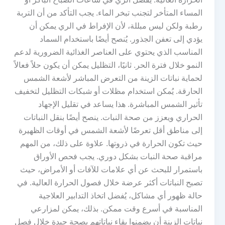
المساء المتأخر لتجنب تبخر الماء. يجب التأكد من أن التربة
رطبة ولكن ليس مبللة، لأن الإفراط في الري يمكن أن
يؤدي إلى تعفن الجذور. يُنصح أيضًا باستخدام السماد
المناسب الذي يحتوي على العناصر الغذائية الضرورية لدعم
النمو خلال فترة الحر. ثانيًا، التظليل يمكن أن يكون حلاً فعالاً
لحماية نباتات الزينة من التعرض المباشر لأشعة الشمس
الحارقة. يُمكن استخدام مظلات أو شبكات التظليل لتخفيف
تأثير الشمس المباشرة. هذا يساعد في تقليل الإجهاد
الحراري ويعزز من صحة النبات. ينصح أيضًا بنقل النباتات
إلى مناطق أقل تعرضًا لأشعة الشمس في أوقات الظهيرة
حيث تكون الحرارة في ذروتها. علاوة على ذلك، من المهم
مراقبة صحة النبات بشكل دوري. يجب فحص الأوراق
باستمرار للبحث عن أي علامات للآفات أو الأمراض، حيث
تصبح النباتات أكثر عرضة خلال فصول الحرارة العالية. في
حالة ظهور أي مشاكل، يُفضل اتخاذ التدابير العلاجية
المناسبة في أسرع وقت ممكن. بذلك، يمكن لمزارعي
نباتات الزينة أن يضمنوا بقاء نباتاتهم بصحة جيدة خلال فصل