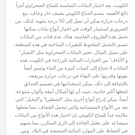
الكويت، يعد اختيار النباتات المناسبة للمناخ الصحراوي أمراً
بالغ الأهمية. يتسم المناخ الكويتي بصيف حار وجاف، مع
درجات حرارة يمكن أن تصل إلى 50 درجة مئوية. لذلك، من
الضروري استثمار الوقت في اختيار أنواع نباتات يمكنها
تحمل هذه الظروف القاسية. هناك عدة فئات من النباتات
تتسم بالتحمل الملحوظ للتغيرات المناخية في هذه المنطقة.
على سبيل المثال، تعتبر النباتات الصحراوية مثل “الصبار”
و”الأغاف” من الخيارات المثالية للزراعة في الكويت. هذه
النباتات لا تحتاج إلى كميات كبيرة من الماء وتتميز أيضاً
بقوتها وقدرتها على البقاء في درجات حرارة مرتفعة.
بالإضافة إلى ذلك، يمكن استخدامها في تصميم الحدائق
لجعلها أكثر جاذبية، حيث أن لها أشكال أنيقة وألوان متنوعة.
أيضاً، يمكن إدراج أنواع أخرى مثل “الشفليرا” و”النخيل” التي
تعد من الأنواع المستدامة والتي تتحمل الجفاف، مما يجعلها
ملائمة جداً للمناخ الكويتي. إن اختيار هذه الأنواع من النباتات
سيساعد على تقليل الحاجة إلى الري المتكرر، مما يسهم
في الحفاظ على الموارد المائية الشحيحة في البلاد. ومن