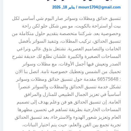
mourr1704@gmail.com
/
يناير 18, 2026
تنسيق حدائق ومظلات وسواتر صار اليوم شي أساسي لكل
بيت أو استراحة بالكويت، مو بس شكل حلو لكن راحة
وخصوصية بعد. شركتنا متخصصة بتقديم حلول متكاملة من
تنسيق الحدائق، تركيب المظلات، وتنفيذ السواتر بأفضل
الخامات والتصاميم العصرية. نشتغل بذوق عالي ونراعي
المساحات الصغيرة والكبيرة علشان نطلع لك حديقة تشرح
الصدر وتعيش فيها أجمل الأوقات، مع مظلات وسواتر
تحميك من الشمس وتعطيك خصوصية تامة. اتصل بنا الان
: 66575648 مقدمة حول تنسيق حدائق ومظلات وسواتر
تشكل خدمة تنسيق الحدائق والمظلات والسواتر عنصراً
أساسياً في تعزيز الجمال الطبيعي للمنازل والمرافق
العامة. إن تنسيق الحدائق هو فن وعلم يهدف إلى تصميم
المساحات الخارجية بطريقة تساهم في تحسين مظهرها
العام وتعزيز شعور الهدوء والاسترخاء. يعد تنسيق الحدائق
تجربة تجمع بين الفن والعلم، حيث يتم اختيار النباتات،