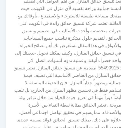
يُعد تنسيق حدائق المنازل من أهم العوامل التي تضيف
لمسة جمالية وراحة نفسية لأي منزل في الكويت، حيث
يمنحك مساحة طبيعية للاسترخاء والاستمتاع . بأوقاتك مع
العائلة. تعتمد شركة تنسيق حدائق رائدة في الكويت على
خبرات متخصصة وأحدث الأساليب في. تصميم وتنسيق
الحدائق، لتقديم حلول مبتكرة تناسب جميع المساحات
والأذواق. في هذا المقال نستعرض لك أهم نصائح الخبراء
في تنسيق حدائق المنازل، وكيف يمكنك تحويل حديقتك إلى
واحة خضراء أنيقة. وعملية تدوم لسنوات. اتصل الان
: 55490915 مقدمة عن تنسيق حدائق المنازل تعتبر تنسيق
حدائق المنازل من العناصر الأساسية التي تضيف قيمة
جمالية ومظهراً جذاباً للمنزل. فإن الحديقة المنسقة لا
تساهم فقط في تحسين مظهر المنزل من الخارج، بل تلعب
أيضاً دوراً مهماً في تعزيز جودة الحياة من خلال توفير بيئة
مريحة . تعتبر الحدائق بمثابة نقطة التقاء بين الأسرة
والأصدقاء، مما يسهم في تحقيق تواصل اجتماعي أفضل.
علاوة على ذلك، يمتلك تنسيق الحدائق فوائد نفسية عديدة.
فوجود المساحات الخضراء يساهم في تقليل مستويات