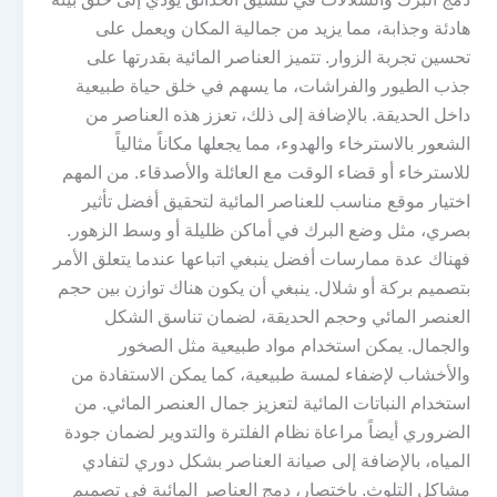
هادئة وجذابة، مما يزيد من جمالية المكان ويعمل على
تحسين تجربة الزوار. تتميز العناصر المائية بقدرتها على
جذب الطيور والفراشات، ما يسهم في خلق حياة طبيعية
داخل الحديقة. بالإضافة إلى ذلك، تعزز هذه العناصر من
الشعور بالاسترخاء والهدوء، مما يجعلها مكاناً مثالياً
للاسترخاء أو قضاء الوقت مع العائلة والأصدقاء. من المهم
اختيار موقع مناسب للعناصر المائية لتحقيق أفضل تأثير
بصري، مثل وضع البرك في أماكن ظليلة أو وسط الزهور.
فهناك عدة ممارسات أفضل ينبغي اتباعها عندما يتعلق الأمر
بتصميم بركة أو شلال. ينبغي أن يكون هناك توازن بين حجم
العنصر المائي وحجم الحديقة، لضمان تناسق الشكل
والجمال. يمكن استخدام مواد طبيعية مثل الصخور
والأخشاب لإضفاء لمسة طبيعية، كما يمكن الاستفادة من
استخدام النباتات المائية لتعزيز جمال العنصر المائي. من
الضروري أيضاً مراعاة نظام الفلترة والتدوير لضمان جودة
المياه، بالإضافة إلى صيانة العناصر بشكل دوري لتفادي
مشاكل التلوث. باختصار، دمج العناصر المائية في تصميم