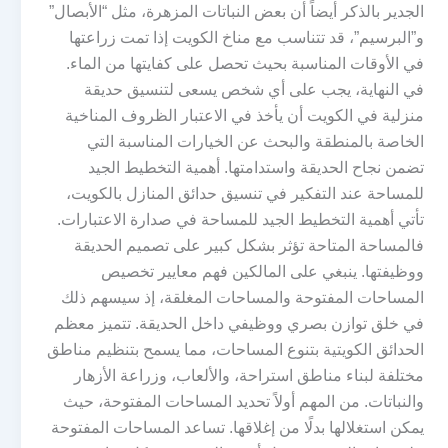
الجدير بالذكر أيضاً أن بعض النباتات المزهرة، مثل “الأبصال”
و”البرسيم”، قد تتناسب مع مناخ الكويت إذا تمت زراعتها
في الأوقات المناسبة بحيث تحصل على كفايتها من الماء.
في النهاية، يجب على أي شخص يسعى لتنسيق حديقة
منزلية في الكويت أن يأخذ في الاعتبار الظروف المناخية
الخاصة بالمنطقة والبحث عن الخيارات المناسبة التي
تضمن نجاح الحديقة واستدامتها. أهمية التخطيط الجيد
للمساحة عند التفكير في تنسيق حدائق المنازل بالكويت،
تأتي أهمية التخطيط الجيد للمساحة في صدارة الاعتبارات.
فالمساحة المتاحة تؤثر بشكل كبير على تصميم الحديقة
ووظيفتها. ينبغي على المالكين فهم معايير تخصيص
المساحات المفتوحة والمساحات المغلقة، إذ سيسهم ذلك
في خلق توازن بصري ووظيفي داخل الحديقة. تتميز معظم
الحدائق الكويتية بتنوع المساحات، مما يسمح بتنظيم مناطق
مختلفة لبناء مناطق استراحة، والألعاب، وزراعة الأزهار
والنباتات. من المهم أولاً تحديد المساحات المفتوحة، حيث
يمكن استغلالها بدلًا من إغلاقها. تساعد المساحات المفتوحة