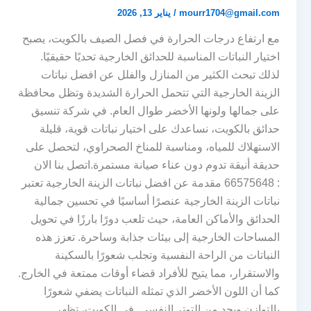
mourr1704@gmail.com
/
يناير 13, 2026
مع ارتفاع درجات الحرارة في فصل الصيف بالكويت، يصبح
اختيار النباتات المناسبة للحدائق الخارجية تحديًا حقيقيًا.
لذلك تبحث الكثير من المنازل والفلل عن افضل نباتات
الزينة الخارجية التي تتحمل الحرارة الشديدة وتظل محافظة
على جمالها ولونها الأخضر طوال العام. في شركة تنسيق
حدائق بالكويت، نساعدك على اختيار نباتات قوية، قليلة
الاستهلاك للمياه، ومناسبة للمناخ الصحراوي، لتحصل على
حديقة أنيقة تدوم دون عناء صيانة مستمرة.اتصل بنا الان
: 66575648 مقدمة عن افضل نباتات الزينة الخارجية تعتبر
نباتات الزينة الخارجية عنصرًا أساسيًا في تحسين جمالية
الحدائق والأماكن العامة، حيث تلعب دورًا بارزًا في تحويل
المساحات الخارجية إلى بيئات جذابة وساحرة. تعزز هذه
النباتات من الراحة النفسية وتجلب شعورًا بالسكينة
والاستقرار، مما يتيح للأفراد قضاء أوقات ممتعة في الخارج.
كما أن اللون الأخضر الذي تمثله النباتات يضفي شعورًا
بالتوازن ويحد من التوتر النفسي. في الكويت، تظهر