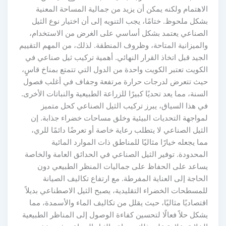
الاهتمام ولكنه يمكن أن يزيد من جمالية المساحة المعنية
بشكل ملحوظ. ختامًا، يجب التنويه إلى أن اختيار نوع الثيل
الصناعي يعتمد بشكل أساسي على الغرض من الاستخدام،
والميزانية المتاحة، وظروف المنطقة. لذلك، من المهم التقييم
الجيد قبل اتخاذ القرار النهائي. أهمية تركيب ثيل صناعي في
الكويت تعتبر الكويت واحدة من الدول التي تتمتع بمناخ قاسٍ،
حيث تتعرض لدرجات حرارة مرتفعة وجفاف في أغلب فصول
السنة، مما يعد تحديًا كبيرًا للزراعة الطبيعية والنباتات الأخرى.
في هذا السياق، يبرز تركيب الثيل الصناعي كحل متميز
لمواجهة التحديات البيئية وخلق مساحات خضراء جذابة. إن
الثيل الصناعي لا يتطلب رعاية خاصة أو تعرضًا دائمًا للري،
مما يجعله خيارًا مثاليًا للمناطق ذات الموارد المائية
المحدودة. توفير الثيل الصناعي في الحدائق العامة والخاصة
يساعد على الحفاظ على جماليات المنظر الطبيعي دون
الحاجة إلى العناية المفرطة. مع ارتفاع تكاليف الصيانة
للمسطحات الخضراء التقليدية، يصبح الثيل الاصطناعي بديلاً
اقتصاديًا مثاليًا، حيث يقلل من تكاليف الماء والأسمدة، مما
يشكل حلاً فعالًا لتحسين كفاءة الوصول إلى المناظر الطبيعية