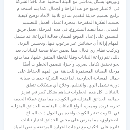
وتوزيعها بشكل يتماشى مع البيئة المحلية. هنا، تأخذ الشركة
في الاعتبار جميع جوانب الراحة والجمال، كما يتم استخدام
برامج تصميم حديثة لتقديم نماذج ثلاثية الأبعاد توضح كيفية
تجسيد الفكرة المقترحة. بمجرد اعتماد العميل للتصميم
المبدئي، يبدأ تنفيذ المشروع. في هذه المرحلة، يعمل فريق
التنسيق على إعداد الموقع لضمان فعالية الزراعة. قد تشمل
المهام إزالة أي حشائش غير مرغوب فيها، وتحسين التربة،
وتركيب نظام ري فعال، مما يضمن حياة صحية للنباتات. بعد
ذلك، تتم زراعة النباتات وفقًا للخطة المتفق عليها، مما يدفع
نحو تحقيق تكامل بصري. وأخيرًا، تتضمن الخطوات أيضًا
مرحلة الصيانة المستمرة للحديقة. من المهم الحفاظ على
جمال المساحة الخارجية، لذا تقدم الشركة خدمات صيانة
دورية تشمل الري، والتقليم، وعلاج أي مشكلات تتعلق
بالنباتات. كل هذه الخطوات تساهم بشكل كبير في تعزيز
جمالية الحدائق المنزلية في الكويت، مما يمنح عملاء الخدمة
تجربة فريدة ومميزة. أنواع النباتات المناسبة للحدائق المنزلية
في الكويت تعتبر الكويت واحدة من الدول ذات المناخ
الصحراوي، مما يفرض على محبي الحدائق اختيار نباتات
قادرة على التكيف مع درجات الحرارة المرتفعة ونقص المياه.