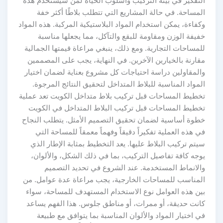
التفكير في بيئة التركيب وأسلوب الحياة لمن سيستخدم هذه
المساحة. في حالة المشاريع التي تتطلب بلاطًا أكثر خفة
وكفاءة، يمكن استخدام المواد البلاستيكية المركبة. هذه المواد
خفيفة الوزن ومقاومة للبقع والتآكل، مما يجعلها مناسبة
للمساحات التجارية. ومع ذلك، ينبغي مراعاة قيمتها الجمالية
مقارنة بالخيارين الآخرين. في النهاية، يجب على المصممين
والمقاولين دراسة احتياجات كل مشروع بعناية لضمان اختيار
المواد المناسبة للبلاط المتداخل لتحقيق النتائج المرجوة.
تخطيط المساحات قبل تركيب بلاط متداخل الكويت تعد عملية
تخطيط المساحات قبل تركيب البلاط المتداخل في الكويت
خطوة أساسية لضمان تحقيق التصميم الأمثل. يتطلب النجاح
في هذه العملية تفكيراً دقيقاً وفهماً معمقاً للمساحة التي
سيتم تركيب البلاط عليها. يعد التخطيط بمثابة الإطار الذي
يوجه كافة تفاصيل التركيب، بما في ذلك الشكل، والألوان،
والانماط المستخدمة. عند الشروع في تحديد التصميم
المناسب للمساحات الخارجية، يجب مراعاة عدة عوامل. من
بين هذه العوامل نوع الاستخدام المستهدف للمساحة، سواء
كانت حديقة، أو ممرات، أو مناطق جلوس. هذا الفهم يساعد
في اختيار المواد والألوان المناسبة بما يتوافق مع طبيعة