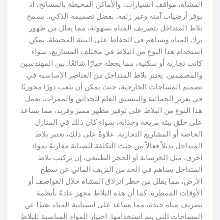
المشاة، مواقف السيارات، والأماكن المحيطة بالمسابح، إذ
يوفر أرضيات آمنة وغير زلقة. بفضل تصميمه الذكي،. يسمح
بلاط المتداخل بتصريف المياه بسهولة، مما يقلل من ظهور
برك المياه ويساهم في الحفاظ على البيئة المحيطة. يمكن
استخدام هذا النوع من البلاط في مختلف المشاريع، سواء
كانت تجارية أو سكنية، مما يجعله خيارًا شائعًا. بين المهندسين
والمصممين. يعتبر بلاط المتداخل من العناصر الأساسية في
تصميم المساحات الخارجية، حيث يمكن أن يلعب دورًا محوريًا
في تعزيز الجمالية والتنسيق العام للحدائق والممرات. يعمل
هذا النوع من البلاط على توفير مظهر مميز وفريد، مما يساعد
على خلق بيئة مريحة وجذابة، سواء كان ذلك في المنازل
الخاصة أو المشاريع التجارية. علاوةً على ذلك، يعتبر بلاط
المتداخل بديلاً فعالاً من حيث التكلفة للصيانة مقارنةً بمواد
أخرى، مثل الخرسانة أو الحجر الطبيعي. إن تركيب بلاط
المتداخل يساهم في الحد من النزيف المائي عن سطح
الأرض، مما يقلل من خطر انزلاق المشاة خلال العواصف أو
الأوقات الممطرة. كما أن هذه البلاط مجهز عادةً بأنظمة
تصريف مياه جيدة، مما يساعد على انسيابية المياه بعيدًا عن
المساحات التي يتم استخدامها. اختيار المواد المناسبة للبلاط