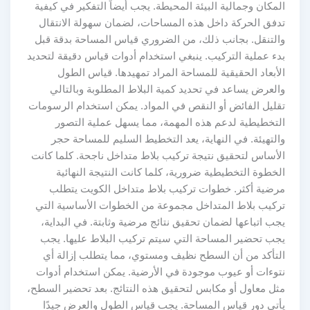
المكان وجمالية البيئة المحيطة. يجب أيضاً التفكير في كيفية
تدفق الحركة داخل هذه المساحات، لضمان سهولة الانتقال
والتنقل. بجانب ذلك، من الضروري قياس المساحة بدقة قبل
بدء عملية التركيب. ينبغي استخدام أدوات قياس دقيقة لتحديد
الأبعاد الحقيقية للمساحة المراد تمهيدها. قياس الطول
والعرض يساعد في تحديد كمية البلاط المطلوبة وبالتالي
تقليل الفائض أو النقص في المواد. يمكن استخدام الرسومات
التخطيطية لدعم هذه المهمة، مما يسهل عملية التصور
والتهيئة. في النهاية، يعد التخطيط السليم للمساحة حجر
الأساس لتحقيق نتيجة تركيب بلاط متداخل ناجحة. كلما كانت
الخطوة التخطيطية ضرورية، كلما كانت النتيجة النهائية
مرضية أكثر. خطوات تركيب بلاط متداخل الكويت يتطلب
تركيب بلاط المتداخل مجموعة من الخطوات الأساسية التي
يجب اتباعها لضمان تحقيق نتائج مرضية وثابتة. في البداية،
يجب تحضير المساحة التي سيتم تركيب البلاط عليها. يجب
التأكد من أن السطح نظيف ومستوي، مما يتطلب إزالة أي
نتوءات أو عيوب موجودة في الأرضية. يمكن استخدام أدوات
مثل معاول أو مكابس لتحقيق هذه النتائج. بعد تحضير السطح،
يأتي دور قياس المساحة. يجب قياس الطول والعرض جيدًا