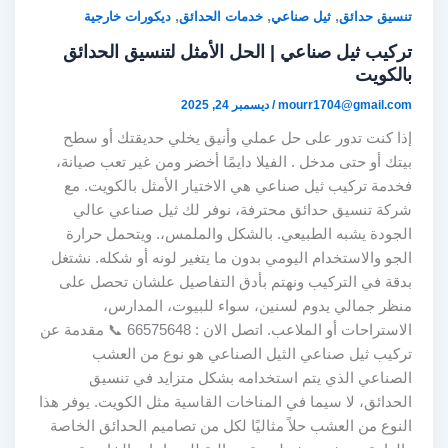
,
,
,
تنسيق حدائق
ثيل صناعي
خدمات الحدائق
ديكورات خارجية
تركيب ثيل صناعي | الحل الأمثل لتنسيق الحدائق
بالكويت
mourr1704@gmail.com
/
ديسمبر 24, 2025
إذا كنت تدور على حل عملي وأنيق يخلي حديقتك أو سطح
بيتك أو حتى مدخل . الفيلا دايمًا أخضر ومن غير تعب صيانة،
فخدمة تركيب ثيل صناعي هي الاختيار الأمثل بالكويت. مع
شركة تنسيق حدائق محترفة، نوفر لك ثيل صناعي عالي
الجودة يشبه الطبيعي. بالشكل والملمس،. ويتحمل حرارة
الجو والاستخدام اليومي بدون ما يتغير لونه أو شكله. نشتغل
بدقة في التركيب ونهتم بأدق التفاصيل علشان تحصل على
منظر جمالي يدوم لسنين، سواء للبيوت، المدارس،
الاستراحات أو الملاعب. اتصل الان : 66575648 📞 مقدمة عن
تركيب ثيل صناعي الثيل الصناعي هو نوع من العشب
الصناعي الذي يتم استخدامه بشكل متزايد في تنسيق
الحدائق، لا سيما في المناخات القاسية مثل الكويت. يوفر هذا
النوع من العشب حلاً مثاليًا لكل من تصاميم الحدائق الخاصة