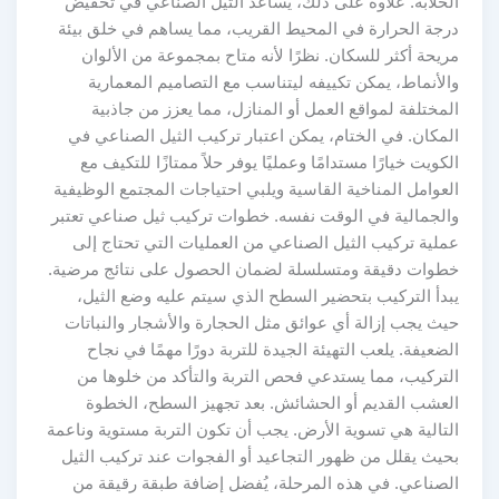
الخلابة. علاوة على ذلك، يساعد الثيل الصناعي في تخفيض
درجة الحرارة في المحيط القريب، مما يساهم في خلق بيئة
مريحة أكثر للسكان. نظرًا لأنه متاح بمجموعة من الألوان
والأنماط، يمكن تكييفه ليتناسب مع التصاميم المعمارية
المختلفة لمواقع العمل أو المنازل، مما يعزز من جاذبية
المكان. في الختام، يمكن اعتبار تركيب الثيل الصناعي في
الكويت خيارًا مستدامًا وعمليًا يوفر حلاً ممتازًا للتكيف مع
العوامل المناخية القاسية ويلبي احتياجات المجتمع الوظيفية
والجمالية في الوقت نفسه. خطوات تركيب ثيل صناعي تعتبر
عملية تركيب الثيل الصناعي من العمليات التي تحتاج إلى
خطوات دقيقة ومتسلسلة لضمان الحصول على نتائج مرضية.
يبدأ التركيب بتحضير السطح الذي سيتم عليه وضع الثيل،
حيث يجب إزالة أي عوائق مثل الحجارة والأشجار والنباتات
الضعيفة. يلعب التهيئة الجيدة للتربة دورًا مهمًا في نجاح
التركيب، مما يستدعي فحص التربة والتأكد من خلوها من
العشب القديم أو الحشائش. بعد تجهيز السطح، الخطوة
التالية هي تسوية الأرض. يجب أن تكون التربة مستوية وناعمة
بحيث يقلل من ظهور التجاعيد أو الفجوات عند تركيب الثيل
الصناعي. في هذه المرحلة، يُفضل إضافة طبقة رقيقة من