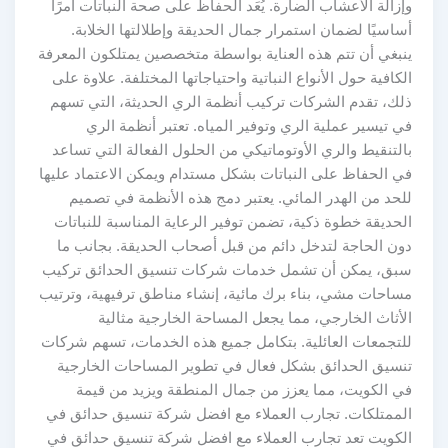
وإزالة الأعشاب الضارة. يُعَد الحفاظ على صحة النباتات أمرًا
أساسيًا لضمان استمرار جمال الحديقة وإطلالتها الخلابة.
ينبغي أن تتم هذه العناية بواسطة متخصصين يمتلكون المعرفة
الكافية حول الأنواع النباتية واحتياجاتها المختلفة. علاوة على
ذلك، تقدم الشركات تركيب أنظمة الري الحديثة، التي تسهم
في تيسير عملية الري وتوفير المياه. تعتبر أنظمة الري
بالتنقيط والري الأوتوماتيكي من الحلول الفعالة التي تساعد
في الحفاظ على النباتات بشكل مستدام ويمكن الاعتماد عليها
للحد من الهدر المائي. يعتبر دمج هذه الأنظمة في تصميم
الحديقة خطوة ذكية، تضمن توفير الرعاية المناسبة للنباتات
دون الحاجة لتدخل دائم من قبل أصحاب الحديقة. بجانب ما
سبق، يمكن أن تشمل خدمات شركات تنسيق الحدائق تركيب
مساحات مشي، بناء برك مائية، إنشاء مناطق ترفيهية، وترتيب
الأثاث الخارجي، مما يجعل المساحة الخارجية مثالية
للتجمعات العائلية. بتكامل جميع هذه الخدمات، تسهم شركات
تنسيق الحدائق بشكل فعال في تطوير المساحات الخارجية
في الكويت، مما يعزز من جمال المنطقة ويزيد من قيمة
الممتلكات. تجارب العملاء مع افضل شركة تنسيق حدائق في
الكويت تعد تجارب العملاء مع افضل شركة تنسيق حدائق في