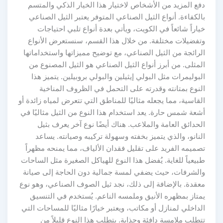
دفع المزيد من الأشخاص لاختيار هذا الخيار الذكي والمتسم
بالكفاءة. أنواع الثيل الصناعي المتوفر يعتبر الثيل الصناعي
خياراً شائعاً في الكويت، ويأتي بعدة أنواع تلبي احتياجات
وتفضيلات مختلفة. من خلال هذا القسم، سنستعرض الأنواع
الرائجة من الثيل الصناعي، مع توضيح مميزاتها واستخداماتها
المثلى. من أبرز أنواع الثيل الصناعي هو الثيل المصنوع من
البوليمرات مثل البولي إيثيلين والبولي بروبيلين. يتميز هذا
النوع بمتانته وقدرته على التحمل في الظروف المناخية
القاسية، مما يجعله مثاليًا للمناطق التي تتعرض لمياه زائدة أو
أشعة شمس حارة. يعد استخدام هذا النوع من الثيل مثاليًا في
الحدائق العامة والملاعب. هناك أيضًا نوع آخر يعرف بثيل
النانو، والذي يتميز بخفته وسهولة تركيبه وصيانته. يساعد
تصميمه الفريد على تقليل فقدان الألياف، مما يمنحه مظهراً
طبيعياً للغاية. يُفضل هذا النوع للهياكل الصغيرة مثل الساحات
والشرفات، حيث يضفي لمسة جمالية دون الحاجة إلى صيانة
معقدة. بالإضافة إلى ذلك، نجد ثيل الصوف الصناعي، وهو نوع
يمتاز بمظهره الأنيق وملمسه الناعم. يُستخدم في التنسيق
الداخلي لمنازل أو مكاتب، ويعتبر خيارًا مثاليًا للمساحات التي
تتطلب ملامسة دافئة وجذابة. يتطلب هذا النوع قليلاً من