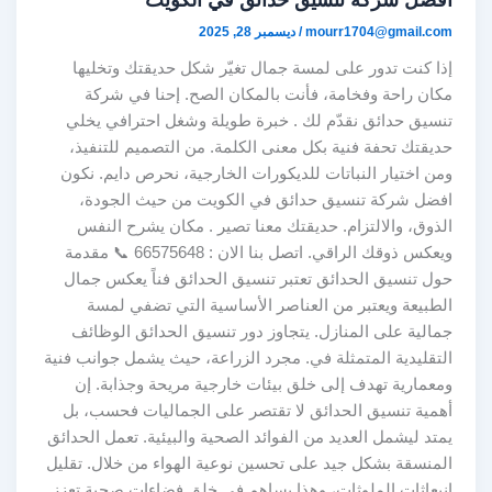
mourr1704@gmail.com
/
ديسمبر 28, 2025
إذا كنت تدور على لمسة جمال تغيّر شكل حديقتك وتخليها
مكان راحة وفخامة، فأنت بالمكان الصح. إحنا في شركة
تنسيق حدائق نقدّم لك . خبرة طويلة وشغل احترافي يخلي
حديقتك تحفة فنية بكل معنى الكلمة. من التصميم للتنفيذ،
ومن اختيار النباتات للديكورات الخارجية، نحرص دايم. نكون
افضل شركة تنسيق حدائق في الكويت من حيث الجودة،
الذوق، والالتزام. حديقتك معنا تصير . مكان يشرح النفس
ويعكس ذوقك الراقي. اتصل بنا الان : 66575648 📞 مقدمة
حول تنسيق الحدائق تعتبر تنسيق الحدائق فناً يعكس جمال
الطبيعة ويعتبر من العناصر الأساسية التي تضفي لمسة
جمالية على المنازل. يتجاوز دور تنسيق الحدائق الوظائف
التقليدية المتمثلة في. مجرد الزراعة، حيث يشمل جوانب فنية
ومعمارية تهدف إلى خلق بيئات خارجية مريحة وجذابة. إن
أهمية تنسيق الحدائق لا تقتصر على الجماليات فحسب، بل
يمتد ليشمل العديد من الفوائد الصحية والبيئية. تعمل الحدائق
المنسقة بشكل جيد على تحسين نوعية الهواء من خلال. تقليل
انبعاثات الملوثات، وهذا يساهم في خلق فضاءات صحية تعزز