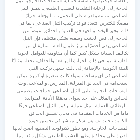
والعامة، حيث يضيف لمسة جمالية للمساحات الخارجية دون
الحاجة إلى الرعاية التقليدية للعشب الطبيعي. يتميز الثيل
الصناعي بمتانته وقدرته على التحمل، مما يجعله اختيارًا
مفضلًا للكثيرين. تتعدد فوائد تركيب الثيل الصناعي، بما في
ذلك توفير الوقت والجهد في العناية بالحدائق. عوضاً عن
الحاجة إلى قص العشب وسقيه بشكل منتظم، فإن الثيل
الصناعي يبقى أخضرًا ومرتبًا طوال العام، مما يقلل من
تكاليف الصيانة بشكل كبير. كما أن مقاومته للعوامل الجوية
القاسية، بما في ذلك الحرارة المرتفعة والجفاف، يجعله مثاليًا
للبيئة الكويتية. بالإضافة إلى ذلك، يسهل تركيب الثيل
الصناعي في أي مساحة، سواء كانت صغيرة أو كبيرة. يمكن
استخدامه في الحدائق المنزلية، المدارس، والملاعب، وحتى
المساحات التجارية. يلبي الثيل الصناعي احتياجات مصممي
الحدائق والملاك على حد سواء، محققًا الأناقة المتزايدة
والوظائف العملية. تمثل عملية تركيب الثيل الصناعي جزءًا
هاما من الخدمات المقدمة في مجال تنسيق الحدائق
بالكويت، حيث تساهم بشكل مباشر في تحسين جودة
المساحات الخارجية. ومع تطور تكنولوجيا التصنيع، أصبح لديها
القدرة على محاكاة مظهر العشب الطبيعي بشكل رائع، مما