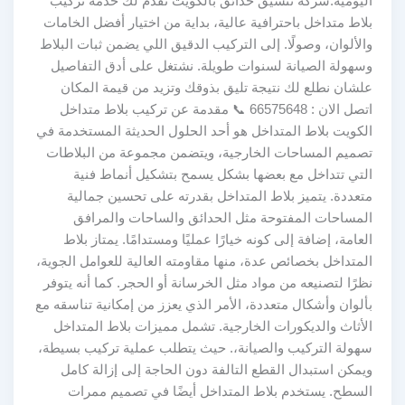
اليومية.شركة تنسيق حدائق بالكويت تقدم لك خدمة تركيب
بلاط متداخل باحترافية عالية، بداية من اختيار أفضل الخامات
والألوان، وصولًا. إلى التركيب الدقيق اللي يضمن ثبات البلاط
وسهولة الصيانة لسنوات طويلة. نشتغل على أدق التفاصيل
علشان نطلع لك نتيجة تليق بذوقك وتزيد من قيمة المكان
اتصل الان : 66575648 📞 مقدمة عن تركيب بلاط متداخل
الكويت بلاط المتداخل هو أحد الحلول الحديثة المستخدمة في
تصميم المساحات الخارجية، ويتضمن مجموعة من البلاطات
التي تتداخل مع بعضها بشكل يسمح بتشكيل أنماط فنية
متعددة. يتميز بلاط المتداخل بقدرته على تحسين جمالية
المساحات المفتوحة مثل الحدائق والساحات والمرافق
العامة، إضافة إلى كونه خيارًا عمليًا ومستدامًا. يمتاز بلاط
المتداخل بخصائص عدة، منها مقاومته العالية للعوامل الجوية،
نظرًا لتصنيعه من مواد مثل الخرسانة أو الحجر. كما أنه يتوفر
بألوان وأشكال متعددة، الأمر الذي يعزز من إمكانية تناسقه مع
الأثاث والديكورات الخارجية. تشمل مميزات بلاط المتداخل
سهولة التركيب والصيانة،. حيث يتطلب عملية تركيب بسيطة،
ويمكن استبدال القطع التالفة دون الحاجة إلى إزالة كامل
السطح. يستخدم بلاط المتداخل أيضًا في تصميم ممرات