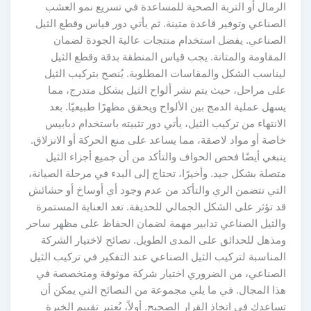
الرمال أو التربة الصحية للمساعدة في تسريع نمو العشب
الصناعي وتوفير قاعدة متينة. ثم يأتي دور قياس وقطع الثيل
الصناعي. يفضل استخدام منتجات عالية الجودة لضمان
المقاومة والمتانة. يجب قياس المنطقة بدقة وقطع الثيل
ليناسب الشكل والمقاسات المطلوبة. يُنصح بتركيب الثيل
على مراحل، حيث يتم نشر ألواح الثيل بشكل متدرج، مما
يسهل عملية الدمج بين الألواح ويحقق مظهرًا طبيعيًا. بعد
الانتهاء من تركيب الثيل، يأتي دور تثبيته باستخدام دبابيس
خاصة أو مواد لاصقة، مما يساعد على منع الحركة أو الانزلاق.
ينبغي أيضًا فحص الحواف والتأكد من أن جميع أجزاء الثيل
متصلة بشكل جيد. وأخيرًا، تحتاج إلى البدء في مرحلة الصيانة،
التي تتضمن الري والتأكد من عدم وجود أي أوساخ أو حشائش
قد تؤثر على الشكل الجمالي للحديقة. تعد العناية المستمرة
والثيل الصناعي تدابير مهمة لضمان الحفاظ على مظهر ساحر
ومذهل للحدائق على المدى الطويل. نصائح لاختيار الشركة
المناسبة لتركيب الثيل الصناعي عند التفكير في تركيب الثيل
الصناعي، من الضروري اختيار شركة موثوقة ومتخصصة في
هذا المجال. في ما يلي مجموعة من النصائح التي يمكن أن
تساعدك في اتخاذ القرار الصحيح. أولاً، يُعتبر تقييم الخبرة