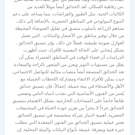
.من رفاهية السكان. تُعد الحدائق أيضاً موئلاً للعديد من
الكائنات الحية، مثل الطيور والفراشات، مما يساعد على دعم
التنوع البيولوجي في المناطق الحضرية. بالإضافة إلى ذلك،
تساهم الزراعة بأسلوب منسق في تقليل الضوضاء المحيطة
من خلال توفير مناطق من الأشجار والنباتات . التي تعمل
كعوازل صوتية طبيعية. فضلاً عن ذلك، يؤثر تنسيق الحدائق .
بشكل إيجابي على الحالة النفسية للأفراد، حيث أظهرت
الدراسات أن قضاء الوقت في المناطق الخضراء يمكن أن
يقلل من مستويات التوتر ويعزز من الشعور بالراحة والسعادة.
تعد الحدائق المنسقة أيضاً منصات مثالية للتواصل الاجتماعي،
حيث يمكن للأفراد الالتقاء ومشاركة اللحظات الجميلة مع
الأهل والأصدقاء في بيئة جميلة. إجمالاً، فإن تنسيق حدائق
يُعتبر من الفنون الأساسية التي تجذب انتباه الناس وتضفي
طابعاً خاصاً على المساحات الخارجية. يشكل الاهتمام بتنسيق
الحدائق جزءاً لا يتجزأ من تعزيز جودة الحياة في المجتمعات
الحضرية. أهمية اختيار شركة متخصصة في تنسيق الحدائق
تعتبر عملية تنسيق الحدائق من الفنون المعقدة التي تتطلب
خبرة فنية ومعرفة عميقة بأنواع النباتات والبيئة المحلية. إن