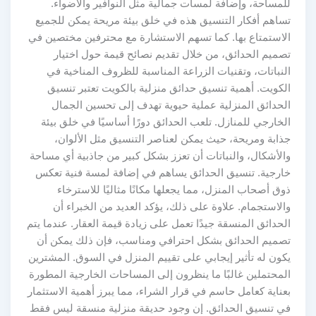
للمساحة، وإضافة لمسات جمالية مثل النوافير والأضواء.
تساهم أفكار التنسيق هذه في خلق بيئة مريحة يمكن للجميع
الاستمتاع بها. كما تسهم الاستشارة مع محترفين مختصين في
تصميم الحدائق، من خلال تقديم نصائح قيمة حول اختيار
النباتات، وتقنيات الزراعة المناسبة للظروف المناخية في
الكويت. أهمية تنسيق حدائق منزلية بالكويت تعتبر تنسيق
الحدائق المنزلية عملية حيوية تهدف إلى تحسين الجمال
الخارجي للمنازل. تلعب الحدائق دورًا أساسيًا في خلق بيئة
جذابة ومريحة، حيث يمكن لعناصر التنسيق مثل الألوان،
والأشكال، والنباتات أن تعزز بشكل كبير من جاذبية أي مساحة
خارجية. تنسيق الحدائق يساهم في إضافة لمسة فنية تعكس
ذوق أصحاب المنزل، مما يجعلها مكانًا مثاليًا للاسترخاء
والاستجمام. علاوة على ذلك، يؤكد العديد من الخبراء أن
الحدائق المنسقة جيدًا تعمل على زيادة قيمة العقار. عندما يتم
تصميم الحدائق بشكل احترافي ومناسب، فإن ذلك يمكن أن
يكون له تأثير إيجابي على تقييم المنزل في السوق. المشترين
المحتملين غالبًا ما ينظرون إلى المساحات الخارجية المطورة
بعناية كعامل حاسم في قرار الشراء، مما يبرز أهمية الاستثمار
في تنسيق الحدائق. إن وجود حديقة منزلية منسقة ليس فقط