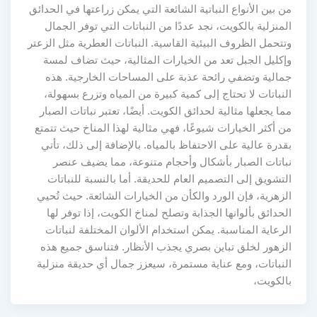
من بين الأنواع النباتية الشائعة التي يمكن زراعتها في الحدائق
المنزلية بالكويت، نجد عددًا من النباتات التي توفر الجمال
وتتحمل الظروف البيئية القاسية. النباتات العطرية مثل الزعتر
وإكليل الجبل تعد من الخيارات المثالية، حيث تضاف لمسة
جمالية وتضفي رائحة عذبة على المساحات الخارجية. هذه
النباتات لا تحتاج إلى كمية كبيرة من المياه وتزرع بسهولة،
مما يجعلها مثالية لحدائق الكويت. أيضًا، تعتبر نباتات الصبار
من أكثر الخيارات شيوعًا، فهي مثالية لهذا المناخ حيث تتمتع
بقدرة عالية على الاحتفاظ بالمياه. بالإضافة إلى ذلك، تأتي
نباتات الصبار بأشكال وأحجام متنوعة، مما يضيف عنصر
التشويق إلى التصميم العام للحديقة. أما بالنسبة للنباتات
الزهرية، فإن الورد والكأن من الخيارات الشائعة. حيث تُحيي
الحدائق بألوانها الجذابة وتصلح لمناخ الكويت، إذا توفر لها
الرعاية المناسبة. يمكن استخدام الألوان المختلفة لنباتات
الزهور لخلق تباين بصري يجذب الأنظار. فتناسق جميع هذه
النباتات، ومع عناية مستمرة، سيعزز جمال أي حديقة منزلية
بالكويت،