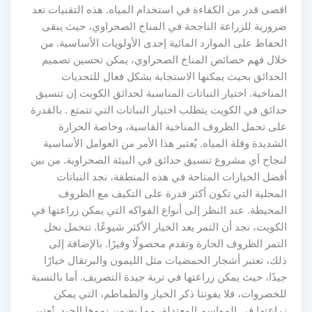
اقصى قدر من الكفاءة في استخدام المياه. هذه التقنيات تعد
ضرورية للزراعة الناجحة في المناخ الصحراوي، حيث يبقى
الحفاظ على الموارد المائية إحدى الأولويات الأساسية. من
خلال فهم خصائص المناخ الصحراوي، يمكن تحسين تصميم
الحدائق بحيث يمكنها الاستجابة بشكل فعال للتحديات
المناخية. اختيار النباتات المناسبة لحدائق الكويت إن تنسيق
حدائق في الكويت يتطلب اختيار النباتات التي تتمتع . بالقدرة
على تحمل الظروف المناخية القاسية، وخاصة الحرارة
الشديدة وقلة المياه. يُعتبر هذا الأمر من العوامل الأساسية
لنجاح أي مشروع تنسيق حدائق في البيئة الصحراوية. من بين
أفضل الخيارات المتاحة في هذه المنطقة، نجد النباتات
المحلية التي تكون أكثر قدرة على التكيف مع الظروف
المحيطة. عند النظر إلى أنواع الفواكه التي يمكن زراعتها في
الكويت، نجد أن التمر يعد الخيار الأكثر شيوعًا. تتحمل نخل
التمر الظروف الحارة وتقدم محصولًا وفيرًا. بالإضافة إلى
ذلك، تعتبر أشجار الحمضيات مثل الليمون والبرتقال خيارًا
جيدًا، حيث يمكن زراعتها في تربة جيدة التصريف. أما بالنسبة
للخضروات، فلا يفوتنا ذكر الخيار والطماطم، التي يمكن
زراعتها في المواسم المعتدلة، مما يضمن نموها الجيد. تُعتبر