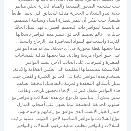
حيث تستخدم الصخور الطبيعية والمياه الجارية لخلق مناظر
خلابة. تبدو الشلالات الحجرية مثالية للحدائق التي تحمل طابعاً
طبيعياً، حيث يمكن أن تتميز بنضارة المياه وبساطة التصميم.
أما بالنسبة للنوافير ذات التصميم العصري، فهي تمثل اتجاهًا
حديثًا في عالم تصميم الحدائق. تتميز هذه النوافير بأشكالها
الفريدة واستخدامها للمواد المعاصرة مثل الزجاج والستيل،
مما يجعلها نقطة محورية في أي حديقة. تساعد هذه النوافير
على خلق أجواء مريحة وهادئة، مما يجعلها مثالية للمساحات
الصغيرة والشرفات. على الجانب الآخر، تتسم النوافير
الكلاسيكية بتصميماتها التقليدية التي تعكس الفخامة والأناقة.
تستخدم هذه النوافير عادةً في الحدائق الكبيرة والقصر، حيث
تمتاز بأشكالها المعقدة والمزينة بالتفاصيل الدقيقة. تساهم
هذه النوافير بشكل كبير في الإيحاء بحضور تاريخي وثقافي
مميز. يمكن أن يتناسب كل نوع من هذه الشلالات والنوافير مع
أسلوب الحديقة المختلفة، مما يسهل على أصحاب المنازل
اختيار الخيار الأنسب الذي يتوافق مع رغباتهم واحتياجاتهم.
أنواع الشلالات والنوافير المناسبة لأجواء الكويت عملية تركيب
الشلالات والنوافير تتطلب عملية تركيب الشلالات والنوافير