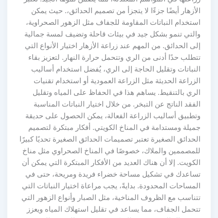
الأزهار أيضًا جزءًا لا يتجزأ من تصميم الحدائق،. حيث يمكن
استخدام النباتات المقاومة للجفاف مثل الزهور الصحراوية،
والتي تنمو بشكل جيد في بيئات قاحلة وتضيف لمسة جمالية
إلى الحدائق. من المهم عند زراعة الأزهار اختيار الأنواع التي
تتطلب حدًا أدنى من الري وتتحمل حرارة النهار. لتعزيز بقاء
النباتات وتقليل الحاجة إلى الري، يُفضل استخدام أساليب
الزراعة الحديثة مثل الزراعة العمودية أو استخدام تقنيات
الري بالتنقيط. يساهم هذا في الحفاظ على المياه وتقليل
الفقد الناتج عن التبخر. من خلال اختيار النباتات المناسبة
وتطبيق أساليب الزراعة الفعالة، يمكن الحصول على حديقة
جميلة ومستدامة في المناخ الكويتي. أفكار مبتكرة لتصميم
الحدائق الصغيرة تعتبر تصميمات الحدائق الصغيرة تحديًا كبيرًا
للمصممين والملاك، خصوصًا في المناخ الصحراوي مثل مناخ
الكويت. إلا أن هناك العديد من الأفكار المبتكرة التي يمكن أن
تساعدك في تشكيل مساحة خضراء فريدة ومريحة، حتى في
المساحات المحدودة. بدايةً، يجب مراعاة اختيار النباتات التي
تتناسب مع الظروف المناخية، مثل الصبار وأنواع الزهور التي
تتحمل الجفاف، مما يساعد في تقليل استهلاك المياه ويعزز