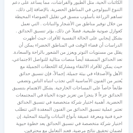
الكائنات الحية، مثل الطيور والفراشات، مما يساعد على دعم
التنوع البيولوجي في المناطق الحضرية. بالإضافة إلى ذلك،
تساهم الزراعة بأسلوب منسق في تقليل الضوضاء المحيطة
من خلال توفير مناطق من الأشجار والنباتات . التي تعمل
كعوازل صوتية طبيعية. فضلاً عن ذلك، يؤثر تنسيق الحدائق .
بشكل إيجابي على الحالة النفسية للأفراد، حيث أظهرت
الدراسات أن قضاء الوقت في المناطق الخضراء يمكن أن
يقلل من مستويات التوتر ويعزز من الشعور بالراحة والسعادة.
تعد الحدائق المنسقة أيضاً منصات مثالية للتواصل الاجتماعي،
حيث يمكن للأفراد الالتقاء ومشاركة اللحظات الجميلة مع
الأهل والأصدقاء في بيئة جميلة. إجمالاً، فإن تنسيق حدائق
يُعتبر من الفنون الأساسية التي تجذب انتباه الناس وتضفي
طابعاً خاصاً على المساحات الخارجية. يشكل الاهتمام بتنسيق
الحدائق جزءاً لا يتجزأ من تعزيز جودة الحياة في المجتمعات
الحضرية. أهمية اختيار شركة متخصصة في تنسيق الحدائق
تعتبر عملية تنسيق الحدائق من الفنون المعقدة التي تتطلب
خبرة فنية ومعرفة عميقة بأنواع النباتات والبيئة المحلية. إن
اختيار شركة متخصصة في تنسيق الحدائق يعد خطوة حيوية
لضمان تحقيق نتائج مرضية. فعند التعامل مع محترفين،