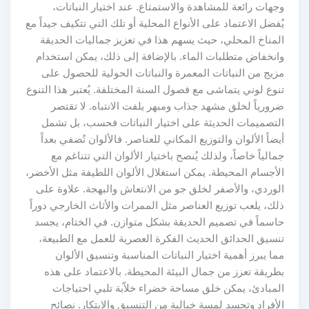
وجهات رائعة للمشاهدة والاستمتاع. عند اختيار النباتات،
يُفضل الاعتماد على الأنواع المحلية أو تلك التي تتكيف جيداً مع
المناخ المحلي، حيث يسهم هذا في تعزيز جماليات الحديقة
وانخفاض متطلبات الماء. بالإضافة إلى ذلك، يمكن استخدام
مزيج من النباتات المعمرة والنباتات الحولية للحصول على
تنوع لوني يتماشى مع فصول السنة المختلفة. يُعتبر هذا التنوع
ضرورياً لخلق مشهد جذاب ومبهر يلفت الانتباه. لا تقتصر
التصميمات الحديثة على اختيار النباتات فحسب، بل تشمل
أيضاً الألوان والتوزيع المكاني للعناصر. فالألوان تُضفي بعداً
جمالياً خاصاً، ولذلك يُنصح باختيار الألوان التي تتناغم مع
الأجسام المحيطة. يمكن استغلال الألوان اللطيفة مثل الأخضر،
الوردي، والأصفر لخلق جو من الانتعاش والبهجة. علاوة على
ذلك، يلعب توزيع العناصر مثل الممرات والأثاث الخارجي دوراً
حاسماً في تصميم الحديقة بشكل متوازن. في الختام، يجسد
تنسيق الحدائق الحديث الفكرة العصرية للعمل مع الطبيعة،
مما يبرز أهمية اختيار النباتات المناسبة وتنسيق الألوان
بطريقة تعزز من جمال البيئة المحيطة. بالاعتماد على هذه
المبادئ، يمكن خلق مساحة خضراء خلاّبة تلبي احتياجات
الأفراد وتجسد لمسة خيالية من التنسيق والابتكار. نصائح