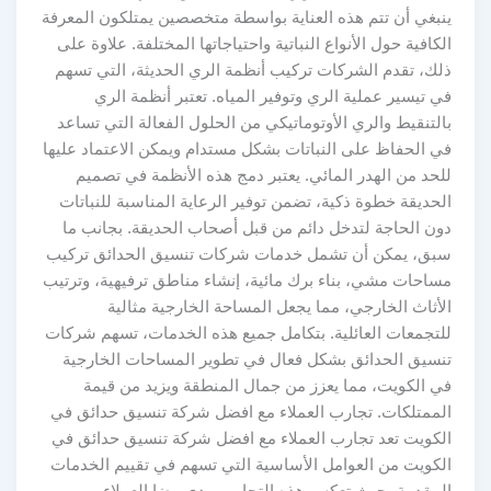
ينبغي أن تتم هذه العناية بواسطة متخصصين يمتلكون المعرفة
الكافية حول الأنواع النباتية واحتياجاتها المختلفة. علاوة على
ذلك، تقدم الشركات تركيب أنظمة الري الحديثة، التي تسهم
في تيسير عملية الري وتوفير المياه. تعتبر أنظمة الري
بالتنقيط والري الأوتوماتيكي من الحلول الفعالة التي تساعد
في الحفاظ على النباتات بشكل مستدام ويمكن الاعتماد عليها
للحد من الهدر المائي. يعتبر دمج هذه الأنظمة في تصميم
الحديقة خطوة ذكية، تضمن توفير الرعاية المناسبة للنباتات
دون الحاجة لتدخل دائم من قبل أصحاب الحديقة. بجانب ما
سبق، يمكن أن تشمل خدمات شركات تنسيق الحدائق تركيب
مساحات مشي، بناء برك مائية، إنشاء مناطق ترفيهية، وترتيب
الأثاث الخارجي، مما يجعل المساحة الخارجية مثالية
للتجمعات العائلية. بتكامل جميع هذه الخدمات، تسهم شركات
تنسيق الحدائق بشكل فعال في تطوير المساحات الخارجية
في الكويت، مما يعزز من جمال المنطقة ويزيد من قيمة
الممتلكات. تجارب العملاء مع افضل شركة تنسيق حدائق في
الكويت تعد تجارب العملاء مع افضل شركة تنسيق حدائق في
الكويت من العوامل الأساسية التي تسهم في تقييم الخدمات
المقدمة، حيث تعكس هذه التجارب مدى رضا العملاء