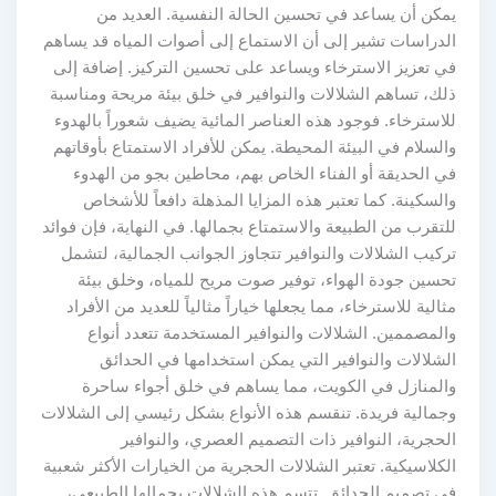
يمكن أن يساعد في تحسين الحالة النفسية. العديد من
الدراسات تشير إلى أن الاستماع إلى أصوات المياه قد يساهم
في تعزيز الاسترخاء ويساعد على تحسين التركيز. إضافة إلى
ذلك، تساهم الشلالات والنوافير في خلق بيئة مريحة ومناسبة
للاسترخاء. فوجود هذه العناصر المائية يضيف شعوراً بالهدوء
والسلام في البيئة المحيطة. يمكن للأفراد الاستمتاع بأوقاتهم
في الحديقة أو الفناء الخاص بهم، محاطين بجو من الهدوء
والسكينة. كما تعتبر هذه المزايا المذهلة دافعاً للأشخاص
للتقرب من الطبيعة والاستمتاع بجمالها. في النهاية، فإن فوائد
تركيب الشلالات والنوافير تتجاوز الجوانب الجمالية، لتشمل
تحسين جودة الهواء، توفير صوت مريح للمياه، وخلق بيئة
مثالية للاسترخاء، مما يجعلها خياراً مثالياً للعديد من الأفراد
والمصممين. الشلالات والنوافير المستخدمة تتعدد أنواع
الشلالات والنوافير التي يمكن استخدامها في الحدائق
والمنازل في الكويت، مما يساهم في خلق أجواء ساحرة
وجمالية فريدة. تنقسم هذه الأنواع بشكل رئيسي إلى الشلالات
الحجرية، النوافير ذات التصميم العصري، والنوافير
الكلاسيكية. تعتبر الشلالات الحجرية من الخيارات الأكثر شعبية
في تصميم الحدائق. تتسم هذه الشلالات بجمالها الطبيعي،