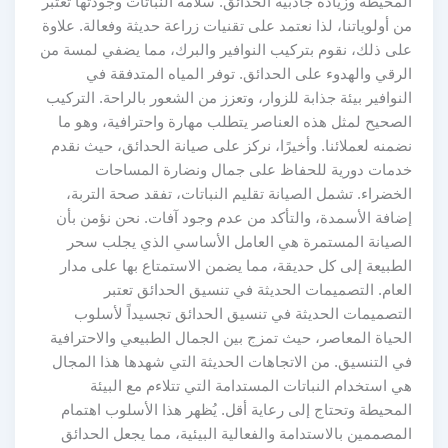
المحيطة وزيادة جاذبية الحدائق. سلامة النباتات وجودتها تعتبر
من أولوياتنا، لذا نعتمد على تقنيات زراعة حديثة وفعالة. علاوة
على ذلك، نقوم بتركيب النوافير والبرك، مما يضفي لمسة من
الرقي والهدوء على الحدائق. توفر المياه المتدفقة في
النوافير بيئة جذابة للزوار، وتعزز من الشعور بالراحة. التركيب
الصحيح لمثل هذه العناصر يتطلب مهارة واحترافية، وهو ما
نضمنه لعملائنا. وأخيرًا، نركز على صيانة الحدائق، حيث نقدم
خدمات دورية للحفاظ على جمال ونضارة المساحات
الخضراء. تشمل الصيانة تقليم النباتات، تفقد صحة التربة،
إضافة الأسمدة، والتأكد من عدم وجود آفات. نحن نؤمن بأن
الصيانة المستمرة هي العامل الأساسي الذي يجلب سحر
الطبيعة إلى كل حديقة، مما يضمن الاستمتاع بها على مدار
العام. التصميمات الحديثة في تنسيق الحدائق تعتبر
التصميمات الحديثة في تنسيق الحدائق تجسيداً لأسلوب
الحياة المعاصر، حيث تمزج بين الجمال الطبيعي والاحترافية
في التنسيق. من الاتجاهات الحديثة التي شهدها هذا المجال
هي استخدام النباتات المستدامة التي تتلاءم مع البيئة
المحيطة وتحتاج إلى رعاية أقل. يُظهر هذا الأسلوب اهتمام
المصممين بالاستدامة والفعالية البيئية، مما يجعل الحدائق