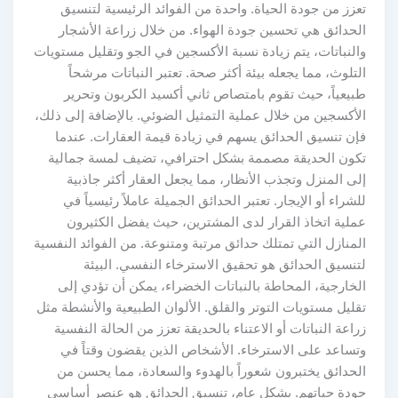
تعزز من جودة الحياة. واحدة من الفوائد الرئيسية لتنسيق
الحدائق هي تحسين جودة الهواء. من خلال زراعة الأشجار
والنباتات، يتم زيادة نسبة الأكسجين في الجو وتقليل مستويات
التلوث، مما يجعله بيئة أكثر صحة. تعتبر النباتات مرشحاً
طبيعياً، حيث تقوم بامتصاص ثاني أكسيد الكربون وتحرير
الأكسجين من خلال عملية التمثيل الضوئي. بالإضافة إلى ذلك،
فإن تنسيق الحدائق يسهم في زيادة قيمة العقارات. عندما
تكون الحديقة مصممة بشكل احترافي، تضيف لمسة جمالية
إلى المنزل وتجذب الأنظار، مما يجعل العقار أكثر جاذبية
للشراء أو الإيجار. تعتبر الحدائق الجميلة عاملاً رئيسياً في
عملية اتخاذ القرار لدى المشترين، حيث يفضل الكثيرون
المنازل التي تمتلك حدائق مرتبة ومتنوعة. من الفوائد النفسية
لتنسيق الحدائق هو تحقيق الاسترخاء النفسي. البيئة
الخارجية، المحاطة بالنباتات الخضراء، يمكن أن تؤدي إلى
تقليل مستويات التوتر والقلق. الألوان الطبيعية والأنشطة مثل
زراعة النباتات أو الاعتناء بالحديقة تعزز من الحالة النفسية
وتساعد على الاسترخاء. الأشخاص الذين يقضون وقتاً في
الحدائق يختبرون شعوراً بالهدوء والسعادة، مما يحسن من
جودة حياتهم. بشكل عام، تنسيق الحدائق هو عنصر أساسي