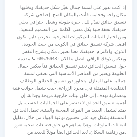
إذا كنت تدور على لمسة جمال تغيّر شكل حديقتك وتخليها
مكان راحة وفخامة، فأنت بالمكان الصح. إحنا في شركة
تنسيق حدائق نقدّم لك . خبرة طويلة وشغل احترافي يخلي
حديقتك تحفة فنية بكل معنى الكلمة. من التصميم للتنفيذ،
ومن اختيار النباتات للديكورات الخارجية، نحرص دايم. نكون
افضل شركة تنسيق حدائق في الكويت من حيث الجودة،
الذوق، والالتزام. حديقتك معنا تصير . مكان يشرح النفس
ويعكس ذوقك الراقي. اتصل بنا الان : 66575648 📞 مقدمة
حول تنسيق الحدائق تعتبر تنسيق الحدائق فناً يعكس جمال
الطبيعة ويعتبر من العناصر الأساسية التي تضفي لمسة
جمالية على المنازل. يتجاوز دور تنسيق الحدائق الوظائف
التقليدية المتمثلة في. مجرد الزراعة، حيث يشمل جوانب فنية
ومعمارية تهدف إلى خلق بيئات خارجية مريحة وجذابة. إن
أهمية تنسيق الحدائق لا تقتصر على الجماليات فحسب، بل
يمتد ليشمل العديد من الفوائد الصحية والبيئية. تعمل الحدائق
المنسقة بشكل جيد على تحسين نوعية الهواء من خلال. تقليل
انبعاثات الملوثات، وهذا يساهم في خلق فضاءات صحية تعزز
.من رفاهية السكان. تُعد الحدائق أيضاً موئلاً للعديد من