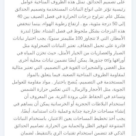
على تصميم الحدائق. تمثل هذه الظروف المناخية عوامل
رئيسية تؤثر على انواع النباتات المستخدمة وتصميم الحدائق
بشكل عام. تتراوح درجات الحرارة في فصل الصيف بين 40
إلى 50 درجة مئوية، مع . ارتفاع رطوبة الهواء، بينما تنخفض
هذه الدرجات بشكل ملحوظ في فصل الشتاء. نظرًا لندرة
الأمطار، التي لا تتجاوز 100 ملليمتر سنويًا، يجب اختيار نباتات
قادرة على تحمل الجفاف. تعتبر النباتات الصحراوية مثل
الصبار والعصاريات من الخيار الأمثل، حيث تخزن المياه في
أوراقها و/or جذورها. يمكن أيضًا تضمين نباتات محلية أخرى
مثل الغضى والشجيرات القوية في التصميم، التي تعتبر مثالية
لمقاومة الظروف المناخية الصعبة. فيما يتعلق بالمواد
المستخدمة في التصميم، يُنصح باختيار . مواد مقاومة للعوامل
الجوية، مثل الأحجار والرمال، التي تعكس حرارة الشمس
وتساعد في الحفاظ على برودة التربة. من المعروف أن
استخدام البلاطات الحجرية أو الخرسانية يمكن أن يساهم في
إنشاء مساحات خارجية جذابة وعملية ذات استدامة. أيضًا،
يجب أخذ تخطيط المساحات بعين الاعتبار، باستخدام النباتات
المتنوعة لتوفير الظل والحماية من الحرارة. تصاميم الحدائق
الذكي قد تتضمن استخدام تقنيات الري بالتنقيط، لضمان