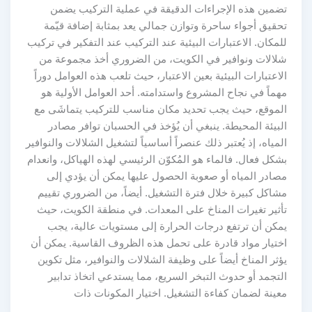
تضمين هذه الإجراءات الدقيقة في عملية التركيب يضمن
تحقيق أجواء ساحرة وتوازن جمالي يعد بمثابة إضافة قيّمة
للمكان. الاعتبارات البيئية عند التركيب عند التفكير في تركيب
شلالات ونوافير في الكويت، من الضروري أخذ مجموعة من
الاعتبارات البيئية بعين الاعتبار، حيث تلعب هذه العوامل دوراً
مهماً في نجاح المشروع واستدامته. أحد العوامل الأولية هو
الموقع، حيث يجب تحديد مكان مناسب للتركيب يتماشَى مع
البيئة المحيطة. ينبغي أن يُؤخذ في الحسبان توافر مصادر
المياه، إذ يُعتبر ذلك عنصراً أساسياً لتشغيل الشلالات والنوافير
بشكل فعال. فالماء هو المُكوّن الرئيسي لهذه الهياكل، وانعدام
مصادر المياه أو صعوبة الحصول عليها يمكن أن يؤدي إلى
مشاكل كبيرة خلال فترة التشغيل. أيضاً، من الضروري تقييم
تأثير تغيرات المناخ على المعدات. في منطقة الكويت، حيث
يمكن أن ترتفع درجات الحرارة إلى مستويات عالية، يجب
اختيار مواد قادرة على تحمل هذه الظروف القاسية. يمكن أن
يؤثر المناخ أيضاً على وظيفة الشلالات والنوافير، مثل تكوين
التجمد أو حدوث التبخر السريع، مما يستدعي اتخاذ تدابير
معينة لضمان كفاءة التشغيل. اختيار المكونات ذات