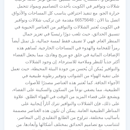
شلالات ونوافير في الكويت بأحدث التصاميم وبمواد تتحمل
حرارة الجو، مع تنفيذ احترافي يناسب كل المساحات والأذواق.
اتصل بنا الان : 66575648 مقدمة عن تركيب شلالات ونوافير
في الكويت تُعتبر الشلالات والنوافير من العناصر الحيوية في
تنسيق الحدائق، حيث تلعب دورًا رئيسيًا في تعزيز جمال
المنظر العام. فهي لا تضيف فقط لمسة جمالية، بل تمثل أيضاً
رمزاً للفخامة والهدوء في المساحات الخارجية. تُساهم هذه
الإضافات المائية في خلق جوٍ مريح وهادئ، مما يجعل الفضاء
أكثر جذباً للنظر وملاءمة للاسترخاء. إن وجود الشلالات
والنوافير يُمكن أن يُحسن من جودة البيئة المحيطة، حيث تعمل
على تنقية الهواء من الشوائب وتوفير رطوبة طبيعية في
الأجواء الجافة. كما تُعتبر هذه العناصر مصدرًا للأصوات
الطبيعية، مما يضفي نوعاً من السكون والسكينة على الفضاء،
ويشجع على قضاء المزيد من الوقت في الهواء الطلق. علاوة
على ذلك، فإن الشلالات والنوافير تترك آثاراً إيجابية على
المناظر الطبيعية العامة. يمكن أن تكون هذه العناصر مصممة
بأساليب مختلفة، تتراوح من الطابع التقليدي إلى المعاصر،
لتتناسب مع تصاميم الحدائق بمختلف أشكالها وأبعادها. من