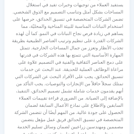
يستفيد العملاء من توجيهات وخبرات تفيد في استغلال
المساحات بشكل أمثل وتناسب التصميم مع الذوق الشخصي.
تضمن الشركات المتخصصة في تنسيق الحدائق، حرصها على
استخدام النباتات المناسبة للبيئة المناخية والمحليّة، مما
يساهم في زيادة فرص نجاح النباتات في النمو. كما أن لهذه
الشركات القدرة على تنظيم وترتيب العناصر الطبيعية بطريقة
تجذب الأنظار وتعزز من جمال المساحات الخارجية. تتمثل
المهارة الأساسية التي تتمتع بها هذه الشركات في قدرتها
على دمج العناصر الثقافية والفنية في التصميم علاوة على
مراعاة الوظائف العملية للحديقة. عند البحث عن خدمات
تنسيق الحدائق، يجب على الأفراد البحث عن الشركات التي
تمتلك سجلاً حافلاً من الإنجازات والتوصيات. يجب التأكد من
أنهم يقدمون خدمات شاملة تشمل تصميم الحدائق، التنفيذ،
بالإضافة إلى الصيانة. من الضروري قراءة تقييمات العملاء
السابقين والاطلاع على نماذج الأعمال السابقة لضمان
الحصول على جودة عالية. من المهم أيضًا أن تتضمن الشركة
المتخصصة في تنسيق الحدائق فريق عمل مؤهل يتضمن
مصممين ومهندسين زراعيين لضمان وسائل تسليم الخدمة
بصورة مثلى. معايير اختيار افضل شركة تنسيق حدائق في