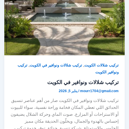
,
,
تركيب شلالات الكويت
تركيب شلالات ونوافير في الكويت
تركيب
ونوافير الكويت
تركيب شلالات ونوافير في الكويت
mourr1704@gmail.com
/
يناير 5, 2026
تركيب شلالات ونوافير في الكويت صار من أهم عناصر تنسيق
الحدائق اللي تعطي المكان فخامة وراحة نفسية، سواء للبيوت
أو الاستراحات أو المزارع. صوت الماي وحركة الشلال يضيفون
إحساس بالهدوء والجمال، ويخلّون الحديقة مكان مميز
للجلوس والاستمتاع. شركة تنسيق حدائق توفر خدمة تركيب