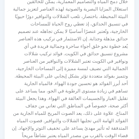
خلال دمج المياه والتصاميم المعمارية، يمكن للخالقين
استغلال المزايا البصرية والصوتية لهذه العناصر لتعزيز جمالية
البيئة المحيطة. باختصار، تلعب الشلالات والنوافير دورًا حيويًا
في تنسيق الحدائق، إذ تعطي روح الحياة للمساحات
الخارجية، وتُعتبر عنصرًا أساسيًا لا يمكن تجاهله عند تصميم
حدائق مذهلة وجذابة. إن الاستثمار في تركيب هذه العناصر
يُعد خطوة نحو خلق أجواء ساحرة وجمالية فريدة في أي
مشروع تنسيق حدائق في الكويت. فوائد تركيب شلالات
ونوافير في الكويت تعتبر الشلالات والنوافير من العناصر
الجمالية التي تضيف لمسة مميزة إلى المساحات الخارجية،
وتتميز بفوائد متعددة تؤثر بشكل إيجابي على البيئة المحيطة.
أحد أبرز الفوائد هو تحسين جودة الهواء. فالمياه الجارية
تساهم في زيادة مستوى الرطوبة في الجو، مما يساعد على
تقليل الغبار والجسيمات العالقة في الهواء. وهذا يجعل البيئة
أكثر صحة، خصوصاً في المناطق التي تعاني من جفاف
المناخ. علاوة على ذلك، يعد الصوت المريح للمياه الجارية من
الفوائد الهامة التي تجلبها الشلالات والنوافير. فصوت المياه
المتدفقة له تأثير مهدئ يساعد على تخفيف التوتر والإجهاد. إن
قضاء الوقت بالقرب من مصدر المياه يعتبر نشاطاً مريحاً