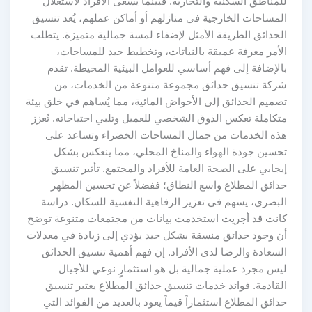
للمناطق السكنية والتجارية. فبينما يسعى الأفراد لاستغلال
المساحات الخارجية في منازلهم أو أماكن عملهم، يُعد تنسيق
الحدائق الطريقة الأمثل لإضفاء لمسة جمالية متميزة. يتطلب
الأمر معرفة عميقة بالنباتات، وتخطيط جيد للمساحات،
بالإضافة إلى فهم أساسي للعوامل البيئية المحيطة. تقدم
شركة تنسيق حدائق مجموعة متنوعة من الخدمات، من
تصميم الحدائق إلى الأحواض المائية، مما يُساهم في خلق بيئة
متكاملة تعكس الذوق الشخصي للعميل وتلبي احتياجاته. تُعزز
هذه الخدمات من جمال المساحات الخضراء وتساعد على
تحسين جودة الهواء والمناخ المحلي، مما ينعكس بشكل
إيجابي على الصحة العامة للأفراد والمجتمع. تأثير تنسيق
حدائق المطلاع واسع النطاق؛ ففضلاً عن تحسين المظهر
البصري، يسهم في تعزيز الرفاهية النفسية للسكان. دراسة
كانت قد أجريت استخدمت بيانات من مجتمعات متنوعة توضح
أن وجود حدائق منسقة بشكل جيد يؤدي إلى زيادة في معدلات
السعادة والرضا لدى الأفراد. إن فهم أهمية تنسيق الحدائق
ليس مجرد عملية جمالية بل هو استثمارٍ نوعي للأجيال
القادمة. فوائد خدمات تنسيق حدائق المطلاع يعتبر تنسيق
حدائق المطلاع استثماراً قيماً يعود بالعديد من الفوائد التي