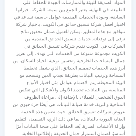
المواد الصديقة للبيئة والممارسات الجيدة للحفاظ على
الطبيعة. في النهاية، يعتبر الجمع بين سمعة الشركة، خبراتها
السابقة، وجودة الخدمات المقدمة عوامل حاسمة تساعد في
اختيار افضل شركة تنسيق حدائق في الكويت. باختيار شركة
تتوافق مع هذه المعايير، يمكن للعميل ضمان تحقيق نتائج
ترقى إلى توقعاته. خدمات تنسيق الحدائق المقدمة من
الشركات في الكويت تقدم شركات تنسيق الحدائق في
الكويت مجموعة متنوعة من الخدمات التي تهدف إلى تعزيز
جمال المساحات الخارجية وتحسين نوعية الحياة للسكان. من
أبرز هذه الخدمات تصميم الحدائق، الذي يشمل تخطيط
المساحة وترتيب النباتات بطريقة تجذب العين وتنسجم مع
البيئة المحيطة. يتم الاهتمام بعوامل مثل اختيار الأنواع
المناسبة من النباتات، تحديد الألوان والأشكال التي تعكس
الذوق الشخصي للعملاء، بالإضافة إلى مراعاة الظروف
المناخية والتربة. خدمة صيانة النباتات هي أيضًا جزء حيوي من
عروض شركات تنسيق الحدائق. حيث تضمن هذه الخدمة
العناية الدورية بالنباتات، بما في ذلك الري، التسميد، التقليم
وإزالة الأعشاب الضارة. يُعَد الحفاظ على صحة النباتات أمرًا
أساسيًا لضمان استمرار جمال الحديقة وإطلالتها الخلابة.