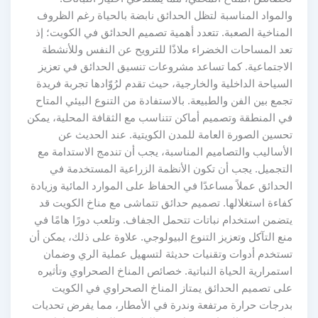
والمواد المناسبة لتظل الحدائق نابضة بالحياة رغم الظروف
المناخية الصعبة. تتعدد أهمية تصميم الحدائق في الكويت؛ إذ
تعد المساحات الخضراء ملاذًا للترويح عن النفس وللأنشطة
الاجتماعية. كما تساعد مشروعات تنسيق الحدائق في تعزيز
السياحة الداخلية والخارجية، حيث تقدم لرُوّادها تجربة فريدة
تجمع بين الفن والطبيعة. بالاستفادة من التنوع البيئي المتاح
في المنطقة وتصميم أماكن تتناسب مع الثقافة المحلية، يمكن
تحسين الصورة العامة للمدن الكويتية. عند الحديث عن
الأساليب والتصاميم المناسبة، يجب أن تندمج الاستدامة مع
التجميل. يجب أن تكون الأنظمة الزراعية المستخدمة في
الحدائق عملاً مساعدًا في الحفاظ على الموارد المائية وزيادة
كفاءة استغلالها. تصميم حدائق تتماشى مع مناخ الكويت قد
يتضمن استخدام نباتات تتحمل الجفاف. وتلعب دورًا هامًا في
منع التآكل وتعزيز التنوع البيولوجي. علاوة على ذلك، يمكن أن
تستخدم أدوات وتقنيات حديثة لتسهيل عملية الري وضمان
استمرارية الحياة النباتية. خصائص المناخ الصحراوي وتأثيره
على تصميم الحدائق يمتاز المناخ الصحراوي في الكويت
بدرجات حرارة مرتفعة وندرة في الأمطار، مما يفرض تحديات