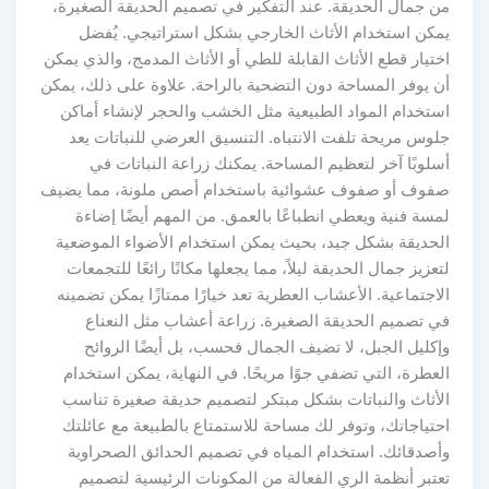
من جمال الحديقة. عند التفكير في تصميم الحديقة الصغيرة،
يمكن استخدام الأثاث الخارجي بشكل استراتيجي. يُفضل
اختيار قطع الأثاث القابلة للطي أو الأثاث المدمج، والذي يمكن
أن يوفر المساحة دون التضحية بالراحة. علاوة على ذلك، يمكن
استخدام المواد الطبيعية مثل الخشب والحجر لإنشاء أماكن
جلوس مريحة تلفت الانتباه. التنسيق العرضي للنباتات يعد
أسلوبًا آخر لتعظيم المساحة. يمكنك زراعة النباتات في
صفوف أو صفوف عشوائية باستخدام أصص ملونة، مما يضيف
لمسة فنية ويعطي انطباعًا بالعمق. من المهم أيضًا إضاءة
الحديقة بشكل جيد، بحيث يمكن استخدام الأضواء الموضعية
لتعزيز جمال الحديقة ليلاً، مما يجعلها مكانًا رائعًا للتجمعات
الاجتماعية. الأعشاب العطرية تعد خيارًا ممتازًا يمكن تضمينه
في تصميم الحديقة الصغيرة. زراعة أعشاب مثل النعناع
وإكليل الجبل، لا تضيف الجمال فحسب، بل أيضًا الروائح
العطرة، التي تضفي جوًا مريحًا. في النهاية، يمكن استخدام
الأثاث والنباتات بشكل مبتكر لتصميم حديقة صغيرة تناسب
احتياجاتك، وتوفر لك مساحة للاستمتاع بالطبيعة مع عائلتك
وأصدقائك. استخدام المياه في تصميم الحدائق الصحراوية
تعتبر أنظمة الري الفعالة من المكونات الرئيسية لتصميم