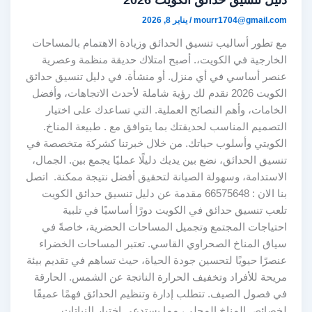
mourr1704@gmail.com
/
يناير 8, 2026
مع تطور أساليب تنسيق الحدائق وزيادة الاهتمام بالمساحات
الخارجية في الكويت،. أصبح امتلاك حديقة منظمة وعصرية
عنصر أساسي في أي منزل. أو منشأة. في دليل تنسيق حدائق
الكويت 2026 نقدم لك رؤية شاملة لأحدث الاتجاهات، وأفضل
الخامات، وأهم النصائح العملية. التي تساعدك على اختيار
التصميم المناسب لحديقتك بما يتوافق مع . طبيعة المناخ.
الكويتي وأسلوب حياتك. من خلال خبرتنا كشركة متخصصة في
تنسيق الحدائق، نضع بين يديك دليلًا عمليًا يجمع بين. الجمال،
الاستدامة، وسهولة الصيانة لتحقيق أفضل نتيجة ممكنة. اتصل
بنا الان : 66575648 مقدمة عن دليل تنسيق حدائق الكويت
تلعب تنسيق حدائق في الكويت دورًا أساسيًا في تلبية
احتياجات المجتمع وتجميل المساحات الحضرية، خاصةً في
سياق المناخ الصحراوي القاسي. تعتبر المساحات الخضراء
عنصرًا حيويًا لتحسين جودة الحياة، حيث تساهم في تقديم بيئة
مريحة للأفراد وتخفيف الحرارة الناتجة عن الشمس. الحارقة
في فصول الصيف. تتطلب إدارة وتنظيم الحدائق فهمًا عميقًا
لخصائص المناخ المحلي، مما يستدعي اختيار النباتات.