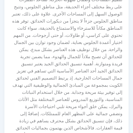
على ربط مختلف أجزاء الحديقة، مثل مناطق الجلوس، وتتيح
الوصول السهل إلى المساحات الأخرى. علاوة على ذلك، تعتبر
مناطق الجلوس جزءاً لا يتجزأ من ديكورات الحدائق. توفر هذه
المناطق مكاناً للاسترخاء والاستمتاع بالحديقة، سواء كانت
تحتوي على كراسي، أو طاولات، أو حتى أرجوحات. من المهم
اختيار أعمدة الجلوس بعناية، لضمان وجود توازن بين الجمال
والراحة. من خلال توظيف هذه العناصر بشكل مبدع، يمكن
للحدائق أن تصبح ملاذاً للجمال والهدوء، مما يضمن تجربة
فريدة ومتوازنة. أهمية تنسيق الحدائق الجيد يعتبر تنسيق
الحدائق الجيد أحد العناصر الأساسية التي تساهم في تعزيز
جمال المساحات الخارجية. إذ يرتبط التصميم الفني لحدائق
الكويت بمجموعة من المبادئ الجمالية والوظيفية التي تهدف
إلى توفير بيئة مريحة وجذابة. من خلال استخدام النباتات
المناسبة، والتوزيع المدروس للعناصر المختلفة مثل الأثاث
والبرك، يمكن خلق أجواء مريحة تلبي احتياجات الأسرة
وتضفي جمالية على المظهر العام للممتلكات. إضافةً إلى
ذلك، فإن تنسيق الحدائق بشكل محترف يساهم في زيادة
قيمة العقارات. فالأشخاص الذين يهتمون بجماليات الحدائق