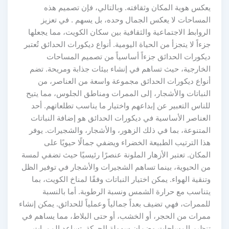
يعكس هوية المكان وثقافته. وبالتالي، فإن تصميم هذه
المساحات لا يعكس الجمال وحده، بل يسهم . في تعزيز
الروابط الاجتماعية والثقافية بين سكان الكويت، مما يجعلها
جزءاً لا يتجزأ من الحياة اليومية. أنواع ديكورات الحدائق تُعتبر
ديكورات الحدائق جزءاً أساسياً من تصميم المساحات
الخارجية، حيث تساهم في إنشاء بيئات جذابة ومريحة. تضم
أنواع ديكورات الحدائق مجموعة واسعة من العناصر، من
النباتات والأشجار، إلى الممرات ومناطق الجلوس، مما يتيح
للناس التعبير عن إبداعهم واختيار ما يناسب تطلعاتهم. أحد
العناصر الأساسية في ديكورات الحدائق هو إضافة النباتات
المتنوعة، بما في ذلك الزهور، والأشجار، والشجيرات. يوفر
هذا الترتيب الطبيعة الخضراء ويضفي جمالًا حيويًا على
المكان. تعتبر الأزهار الملونة عنصرًا رئيسيًا حيث تضفي لمسة
من الحيوية، بينما تساهم الشجيرات والأشجار في توفير الظل
وتنقية الهواء. يمكن اختيار النباتات وفقًا لمناخ الكويت، بما
يتناسب مع حرارة الشمس ونسبة الرطوبة. أما بالنسبة
للممرات، فهي تضيف بعداً جمالياً وعملياً للحدائق. يمكن إنشاء
ممرات من الحجر، أو الخشب، أو حتى البلاط، مما يساهم في
تنظيم المساحات وضمان سهولة الحركة. تساعد الممرات