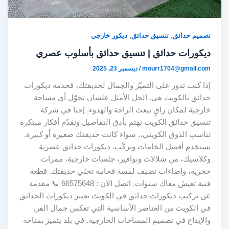
,
,
تصميم حدائق
تنسيق حدائق
ديكور خارجي
ديكورات حدائق | تنسيق حدائق بأسلوب عصري
mourr1704@gmail.com
/
ديسمبر 23, 2025
إذا كنت تدور على التميّز والجمال لحديقتك، فخدمة ديكورات
حدائق بالكويت هي. الحل الأمثل علشان تحوّل أي مساحة
خارجية لمكان راقٍ يبعث الراحة والهدوء. إحنا في شركة
تنسيق حدائق الكويت نهتم بأدق التفاصيل ونقدّم أفكار مبتكرة
تناسب الذوق الكويتي،. سواء كانت حديقتك صغيرة أو كبيرة.
نستخدم أفضل الخامات ونركّب. ديكورات حدائق عصرية
وكلاسيك، من شلالات ونوافير، جلسات خارجية، ممرات
حجرية، وإضاءات تضيف لمسة فخامة تخلي حديقتك. قطعة
فنية تعيش معاك سنوات. اتصل الان : 66575648 📞 مقدمة
عن تركيب ديكورات حدائق في الكويت تعتبر ديكورات الحدائق
في الكويت من العناصر الأساسية التي تعكس جمال الفن
والإبداع في تصميم المساحات الخارجية. في بلد يتميز بمناخه