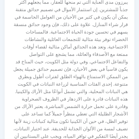
يبرزون مدى العناية التي تم منحها للعقار، مما يجعلهم أكثر
جذباً للمشترين. إن استثمار الأموال في تصميم حدائق متقنة
يمكن أن يكون في كثير من الأحيان من العوامل الحاسمة في
قرار شراء المنازل. علاوة على ذلك، فإن وجود حدائق منسقة
يسهم في تحسين جودة الحياة الاجتماعية. فالمساحات
الخضراء توفر بيئة مثالية للتجمعات العائلية والنشاطات
الاجتماعية. وتعد هذه الحدائق أماكن مثالية لقضاء أوقات
ممتعة مع الأصدقاء والعائلة، مما يشجع على التواصل
والتفاعل الاجتماعي. وفي دولة مثل الكويت، حيث المناخ قد
يكون قاسياً في بعض الأحيان، فإن تصميم حدائق جميلة يجعل
من الممكن الاستمتاع بالهواء الطلق لفترات أطول وبطرق
متنوعة. إحدى الفئات المناسبة لزراعة النباتات في الكويت
هي النباتات المحلية، والتي تشمل أنواعًا مثل الأراك والكينيا.
هذه النباتات قادرة على الازدهار في الظروف الصحراوية
وقادرة على تحمل حرارة الشمس المباشرة. يعتبر الأراك من
الأشجار الظليلة التي تعطي منظراً جميلاً كما تساعد على
توفير الظل، في حين أن الكينيا تكون مثالية كنباتات زينة لأنها
تضيف لمسة من الألوان الجذابة للحديقة. عند اختيار النباتات،
يجدر أيضًا التفكير في توافر المياه، ويجب على البستانيين أن