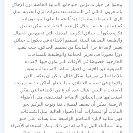
يبحثوا عن خيارات تؤمن احتياجاتها المائية الخاصة دون الإخلال
بالمخزون المائي في المنطقة. تعد تقنيات الري الحديثة، مثل
الري بالتنقيط، استثمارًا جيداً للحفاظ على المياه وزيادة
كفاءة الزراعة. من خلال كل هذه الاعتبارات، يمكن تحقيق
فكرة ديكورات حدائق الكويت المذهلة التي تجمع بين الجمال
والطبيعة الصديقة للبيئة. تصميم الإضاءة في ديكورات حدائق
تعتبر الإضاءة جزءًا أساسيًا من تصميم الحدائق، حيث تلعب
دورًا محوريًا في تعزيز الجمالية والوظيفية للمساحات
الخارجية، خصوصًا في الأوقات التي تكون فيها الإضاءة
الطبيعية غير كافية. إن اختيار أنماط الإضاءة المناسبة،
بالإضافة إلى توزيعها بشكل فعّال، يمكن أن يعكس الفن
والإبداع في تصميم الحدائق، مما يجعلها أماكن جذابة ومريحة
للاستخدام الليلي. هناك عدة أنواع من الإضاءة التي يمكن
استخدامها في الحدائق. الإضاءة المنخفضة، مثل الأضواء
الأرضية، يمكن أن تضيف لمسة دافئة وتوجه التركيز نحو
النباتات أو المسارات. أما الأضواء العالية، مثل الكشافات،
فهي مثالية لإنارة المناطق الواسعة، مما يساعد على خلق
بيئة آمنة أثناء الليل. بالإضافة إلى ذلك، يمكن استخدام الأضواء
الشمسية التي تعمل بالطاقة المتجددة، مما يجعلها خيارًا