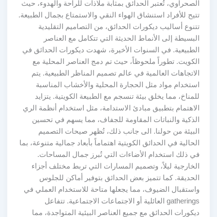
الصحراوي، تُعتبر الحدائق بمثابة ملاذات للراحة والهدوء، حيث
تتيح للأفراد استنشاق الهواء النقي والاستمتاع بجمال الطبيعة.
تتنوع أساليب ديكورات الحدائق، من التصاميم التقليدية
البسيطة إلى الأنماط الحديثة التي تتكامل مع العناصر
الطبيعية. في السنوات الأخيرة، شهدت ديكورات الحدائق في
الكويت. تطوراً ملحوظاً، حيث تم دمج العناصر المحلية مع
الاتجاهات العالمية في عالم تصميم المناظر الطبيعية. يتم
استخدام مواد مثل الحجارة المحلية والأخشاب المناسبة
للمناخ، مما يخلق بيئة تنسجم مع الطبيعة الكويتية. يتزايد
الاهتمام بتطبيق مبادئ الاستدامة، مثل استخدام أنظمة الري
الذكية والنباتات المقاومة للجفاف، مما يسهم في تحسين
البيئة من حولنا. الى جانب ذلك، تُظهر صيحات التصميم
الحالية في الحدائق الكويتية اهتماماً بأبعاد جمالية متنوعة، بما
في ذلك استخدام الأضاءات التي تُبرز جمال المساحات.
الخارجية ليلاً، وتصميم المسارات التي تربط مختلف أجزاء
الحديقة. كما تتميز بعض الحدائق بتوفير أماكن للجلوس
واستقبال الضيوف، مما يجعلها متاحة للاستخدام العملي في
gatherings العائلية أو الاجتماعات الاجتماعية. تتفاعل
ديكورات الحدائق مع جميع العناصر البيئية المتواجدة، مما