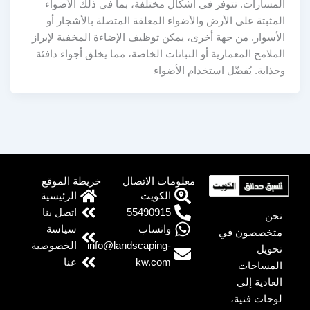
المسارات. تتوفر في أشكال مختلفة، بما في ذلك الأضواء
المثبتة على الأرض والأضواء المعلقة المتصلة بالأشجار أو
الأسوار. من جهة أخرى، يمكن توظيف الإضاءة المخفية لإبراز
الملامح المعمارية أو النباتات الخاصة، مما يخلق أجواء دافئة
وجذابة. يُفضّل استخدام الأضواء
معلومات الاتصال
خريطة الموقع
الكويت
الرئيسية
55490915
اتصل بنا
نحن
واتساب
سياسة
متخصصون في
info@landscaping-
الخصوصية
تحويل
kw.com
عنا
المساحات
العادية إلى
لوحات فنية،