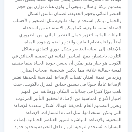
بتصميم بركة أو شلال. ينبغي أن يكون هناك توازن بين حجم
العنصر المائي وحجم الحديقة، لضمان تناسق الشكل
والجمال. يمكن استخدام مواد طبيعية مثل الصخور والأخشاب
لإضفاء لمسة طبيعية، كما يمكن الاستفادة من استخدام
النباتات المائية لتعزيز جمال العنصر المائي. من الضروري
أيضاً مراعاة نظام الفلترة والتدوير لضمان جودة المياه،
بالإضافة إلى صيانة العناصر بشكل دوري لتفادي مشاكل
التلوث. باختصار، دمج العناصر المائية في تصميم الحدائق في
الكويت هو خيار مثير يمكن أن يحسن جودة الحياة بينما يضيف
لمسة جمالية خلاقة، مما يعكس شخصية أصحاب المنازل
ويزيد من قيمة العقار. تقنيات الإضاءة المناسبة للحديقة تعتبر
الإضاءة عاملًا حيويًا في تنسيق حدائق المنازل بالكويت، حيث
تلعب دورًا كبيرًا في جماليات المكان ووظائفه. من المهم
اختيار الأنواع المناسبة من الإضاءة لتحقيق التأثير المرغوب
وتعزيز التصميم العام للحديقة. فهناك أشكال متعددة للإضاءة
التي يمكن استخدامها، مثل إضاءة المسارات، الإضاءة
المخفية، والإضاءة المباشرة لتمييز العناصر الجمالية. إضاءة
المسارات تُستخدم لتوجيه الزوار داخل الحديقة وتحديد حدود