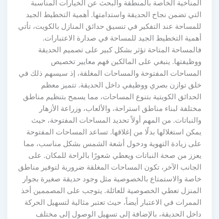
المناخية الخاصة بالمنطقة والبحث عن الخيارات المناسبة
التي تضمن نجاح الحديقة واستدامتها. أهمية التخطيط الجيد
للمساحة عند التفكير في تنسيق حدائق المنازل بالكويت، تأتي
أهمية التخطيط الجيد للمساحة في صدارة الاعتبارات.
فالمساحة المتاحة تؤثر بشكل كبير على تصميم الحديقة
ووظيفتها. ينبغي على المالكين فهم معايير تخصيص
المساحات المفتوحة والمساحات المغلقة، إذ سيسهم ذلك في
خلق توازن بصري ووظيفي داخل الحديقة. تتميز معظم
الحدائق الكويتية بتنوع المساحات، مما يسمح بتنظيم مناطق
مختلفة لبناء مناطق استراحة، والألعاب، وزراعة الأزهار
والنباتات. من المهم أولاً تحديد المساحات المفتوحة، حيث
يمكن استغلالها بدلًا من إغلاقها. تساعد المساحات المفتوحة
على زيادة التهوية ودخول أشعة الشمس بشكل مناسب، مما
يعزز من صحة النباتات ويعطي شعورًا بالراحة للمكان. على
الجانب الآخر، تكون المساحات المغلقة ضرورية لتوفير مناطق
خاصة والاستمتاع بالخصوصية مثل وجود حديقة صغيرة بجوار
المنزل تعطي الخصوصية للعائلة. يتوجب على المصممين أخذ
الممرات في الاعتبار أيضاً، حيث تعتبر مثالية لتسهيل الحركة
داخل الحديقة، بالإضافة إلى تسهيل الوصول إلى مختلف