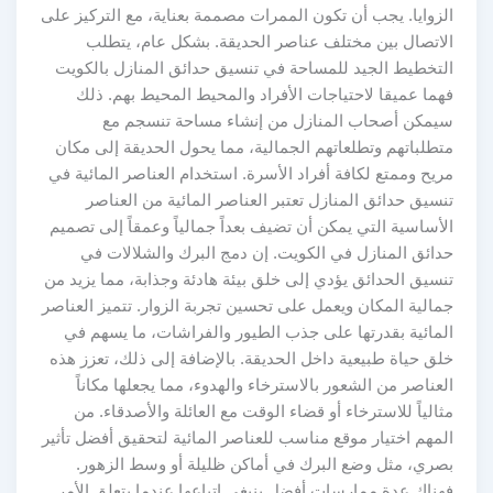
الزوايا. يجب أن تكون الممرات مصممة بعناية، مع التركيز على
الاتصال بين مختلف عناصر الحديقة. بشكل عام، يتطلب
التخطيط الجيد للمساحة في تنسيق حدائق المنازل بالكويت
فهما عميقا لاحتياجات الأفراد والمحيط المحيط بهم. ذلك
سيمكن أصحاب المنازل من إنشاء مساحة تنسجم مع
متطلباتهم وتطلعاتهم الجمالية، مما يحول الحديقة إلى مكان
مريح وممتع لكافة أفراد الأسرة. استخدام العناصر المائية في
تنسيق حدائق المنازل تعتبر العناصر المائية من العناصر
الأساسية التي يمكن أن تضيف بعداً جمالياً وعمقاً إلى تصميم
حدائق المنازل في الكويت. إن دمج البرك والشلالات في
تنسيق الحدائق يؤدي إلى خلق بيئة هادئة وجذابة، مما يزيد من
جمالية المكان ويعمل على تحسين تجربة الزوار. تتميز العناصر
المائية بقدرتها على جذب الطيور والفراشات، ما يسهم في
خلق حياة طبيعية داخل الحديقة. بالإضافة إلى ذلك، تعزز هذه
العناصر من الشعور بالاسترخاء والهدوء، مما يجعلها مكاناً
مثالياً للاسترخاء أو قضاء الوقت مع العائلة والأصدقاء. من
المهم اختيار موقع مناسب للعناصر المائية لتحقيق أفضل تأثير
بصري، مثل وضع البرك في أماكن ظليلة أو وسط الزهور.
فهناك عدة ممارسات أفضل ينبغي اتباعها عندما يتعلق الأمر