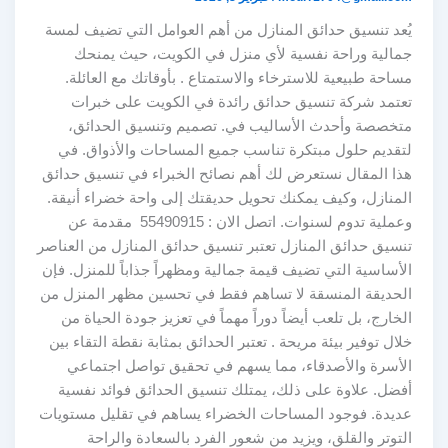
يُعد تنسيق حدائق المنازل من أهم العوامل التي تضيف لمسة
جمالية وراحة نفسية لأي منزل في الكويت، حيث يمنحك
مساحة طبيعية للاسترخاء والاستمتاع . بأوقاتك مع العائلة.
تعتمد شركة تنسيق حدائق رائدة في الكويت على خبرات
متخصصة وأحدث الأساليب في. تصميم وتنسيق الحدائق،
لتقديم حلول مبتكرة تناسب جميع المساحات والأذواق. في
هذا المقال نستعرض لك أهم نصائح الخبراء في تنسيق حدائق
المنازل، وكيف يمكنك تحويل حديقتك إلى واحة خضراء أنيقة.
وعملية تدوم لسنوات. اتصل الان : 55490915 مقدمة عن
تنسيق حدائق المنازل تعتبر تنسيق حدائق المنازل من العناصر
الأساسية التي تضيف قيمة جمالية ومظهراً جذاباً للمنزل. فإن
الحديقة المنسقة لا تساهم فقط في تحسين مظهر المنزل من
الخارج، بل تلعب أيضاً دوراً مهماً في تعزيز جودة الحياة من
خلال توفير بيئة مريحة . تعتبر الحدائق بمثابة نقطة التقاء بين
الأسرة والأصدقاء، مما يسهم في تحقيق تواصل اجتماعي
أفضل. علاوة على ذلك، يمتلك تنسيق الحدائق فوائد نفسية
عديدة. فوجود المساحات الخضراء يساهم في تقليل مستويات
التوتر والقلق، ويزيد من شعور الفرد بالسعادة والراحة