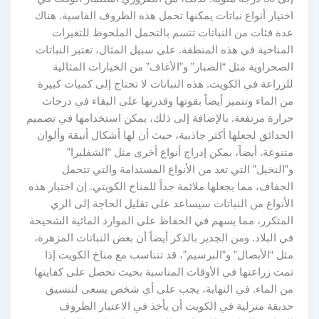
اختيار أنواع نباتات يمكنها تحمل هذه الظروف القاسية. هناك
عدة فئات من النباتات تتسم بالتحمل الملحوظ للتغيرات
المناخية في هذه المنطقة. على سبيل المثال، تعتبر النباتات
الصحراوية مثل “الصبار” و”الأغاف” من الخيارات المثالية
للزراعة في الكويت. هذه النباتات لا تحتاج إلى كميات كبيرة
من الماء وتتميز أيضاً بقوتها وقدرتها على البقاء في درجات
حرارة مرتفعة. بالإضافة إلى ذلك، يمكن استخدامها في تصميم
الحدائق لجعلها أكثر جاذبية، حيث أن لها أشكال أنيقة وألوان
متنوعة. أيضاً، يمكن إدراج أنواع أخرى مثل “الشفليرا”
و”النخيل” التي تعد من الأنواع المستدامة والتي تتحمل
الجفاف، مما يجعلها ملائمة جداً للمناخ الكويتي. إن اختيار هذه
الأنواع من النباتات سيساعد على تقليل الحاجة إلى الري
المتكرر، مما يسهم في الحفاظ على الموارد المائية الشحيحة
في البلاد. ومن الجدير بالذكر أيضاً أن بعض النباتات المزهرة،
مثل “الأبصال” و”البرسيم”، قد تتناسب مع مناخ الكويت إذا
تمت زراعتها في الأوقات المناسبة بحيث تحصل على كفايتها
من الماء. في النهاية، يجب على أي شخص يسعى لتنسيق
حديقة منزلية في الكويت أن يأخذ في الاعتبار الظروف