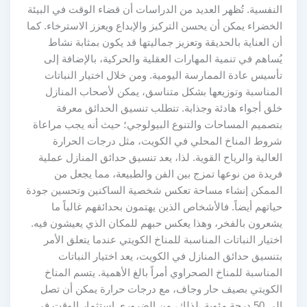
النفسية. تُظهر العديد من الدراسات أن قضاء الوقت في البيئة
الخضراء يمكن أن يحسن التركيز والإبداع ويعزز الاسترخاء. كما
أن العناية بالحديقة وتعزيز جماليتها قد يكون بمثابة نشاط
يُساهم في تنمية المهارات العقلية والحركية، بالإضافة إلى
تأسيس عادة الممارسة اليومية. ومن خلال اختيار النباتات
المناسبة وتوزيعها بشكل متناسق، يمكن لأصحاب المنازل
خلق أجواء هادئة وجذابة. تتطلب تنسيق الحدائق معرفة
بتصميم المساحات والتنوع البيولوجي؛ حيث أنه يجب مراعاة
شروط المناخ المحلي في الكويت، مثل درجات الحرارة
العالية والرياح القوية. لذا، يعد تنسيق حدائق المنازل عملية
فريدة من نوعها تمزج بين الفن والطبيعة، مما يجعل من
الممكن إنشاء مساحة تعكس شخصية الساكنين وتحسين جودة
حياتهم أيضاً. فالأشخاص الذين يهتمون بحدائقهم غالباً ما
يشعرون بالفخر، وهذا يعكس حبهم للمكان الذي يعيشون فيه.
اختيار النباتات المناسبة للمناخ الكويتي عندما يتعلق الأمر
بتنسيق حدائق المنازل في الكويت، يعد اختيار النباتات
المناسبة للمناخ الصحراوي أمراً بالغ الأهمية. يتسم المناخ
الكويتي بصيف حار وجاف، مع درجات حرارة يمكن أن تصل
إلى 50 درجة مئوية. لذلك، من الضروري استثمار الوقت في