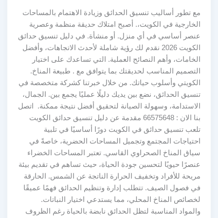
مع تطور أساليب تنسيق الحدائق وزيادة الاهتمام بالمساحات
الخارجية في الكويت،. أصبح امتلاك حديقة منظمة وعصرية
عنصر أساسي في أي منزل. أو منشأة. في دليل تنسيق حدائق
الكويت 2026 نقدم لك رؤية شاملة لأحدث الاتجاهات، وأفضل
الخامات، وأهم النصائح العملية. التي تساعدك على اختيار
التصميم المناسب لحديقتك بما يتوافق مع . طبيعة المناخ.
الكويتي وأسلوب حياتك. من خلال خبرتنا كشركة متخصصة في
تنسيق الحدائق، نضع بين يديك دليلًا عمليًا يجمع بين. الجمال،
الاستدامة، وسهولة الصيانة لتحقيق أفضل نتيجة ممكنة. اتصل
بنا الان : 66575648 مقدمة عن دليل تنسيق حدائق الكويت
تلعب تنسيق حدائق في الكويت دورًا أساسيًا في تلبية
احتياجات المجتمع وتجميل المساحات الحضرية، خاصةً في
سياق المناخ الصحراوي القاسي. تعتبر المساحات الخضراء
عنصرًا حيويًا لتحسين جودة الحياة، حيث تساهم في تقديم بيئة
مريحة للأفراد وتخفيف الحرارة الناتجة عن الشمس. الحارقة
في فصول الصيف. تتطلب إدارة وتنظيم الحدائق فهمًا عميقًا
لخصائص المناخ المحلي، مما يستدعي اختيار النباتات.
والمواد المناسبة لتظل الحدائق نابضة بالحياة رغم الظروف