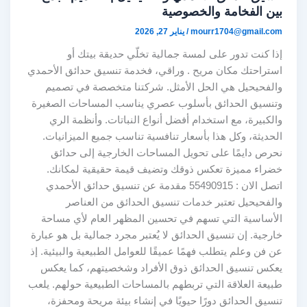
بين الفخامة والخصوصية
mourr1704@gmail.com
/
يناير 27, 2026
إذا كنت تدور على لمسة جمالية تخلّي حديقة بيتك أو
استراحتك مكان مريح . وراقي، فخدمة تنسيق حدائق الأحمدي
والفحيحيل هي الحل الأمثل. شركتنا متخصصة في تصميم
وتنسيق الحدائق بأسلوب عصري يناسب المساحات الصغيرة
والكبيرة، مع استخدام أفضل أنواع النباتات. وأنظمة الري
الحديثة، وكل هذا بأسعار تنافسية تناسب جميع الميزانيات.
نحرص دايمًا على تحويل المساحات الخارجية إلى حدائق
خضراء مميزة تعكس ذوقك وتضيف قيمة حقيقية لمكانك.
اتصل الان : 55490915 مقدمة عن تنسيق حدائق الأحمدي
والفحيحيل تعتبر خدمات تنسيق الحدائق من العناصر
الأساسية التي تسهم في تحسين المظهر العام لأي مساحة
خارجية. إن تنسيق الحدائق لا يُعتبر مجرد جمالية بل هو عبارة
عن فن وعلم يتطلب فهمًا عميقًا للعوامل الطبيعية والبيئية. إذ
يعكس تنسيق الحدائق ذوق الأفراد وشخصيتهم، كما يعكس
طبيعة العلاقة التي تربطهم بالمساحات الطبيعية حولهم. يلعب
تنسيق الحدائق دورًا حيويًا في إنشاء بيئة مريحة ومحفزة،