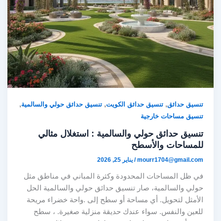
,
,
,
تنسيق حدائق
تنسيق حدائق الكويت
تنسيق حدائق حولي والسالمية
تنسيق مساحات خارجية
تنسيق حدائق حولي والسالمية : استغلال مثالي
للمساحات والأسطح
mourr1704@gmail.com
/
يناير 25, 2026
في ظل المساحات المحدودة وكثرة المباني في مناطق مثل
حولي والسالمية، صار تنسيق حدائق حولي والسالمية الحل
الأمثل لتحويل. أي مساحة أو سطح إلى .واحة خضراء مريحة
للعين والنفس. سواء عندك حديقة منزلية صغيرة. ، سطح