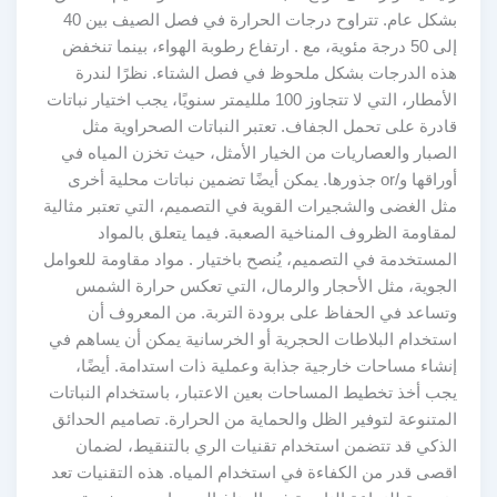
بشكل عام. تتراوح درجات الحرارة في فصل الصيف بين 40
إلى 50 درجة مئوية، مع . ارتفاع رطوبة الهواء، بينما تنخفض
هذه الدرجات بشكل ملحوظ في فصل الشتاء. نظرًا لندرة
الأمطار، التي لا تتجاوز 100 ملليمتر سنويًا، يجب اختيار نباتات
قادرة على تحمل الجفاف. تعتبر النباتات الصحراوية مثل
الصبار والعصاريات من الخيار الأمثل، حيث تخزن المياه في
أوراقها و/or جذورها. يمكن أيضًا تضمين نباتات محلية أخرى
مثل الغضى والشجيرات القوية في التصميم، التي تعتبر مثالية
لمقاومة الظروف المناخية الصعبة. فيما يتعلق بالمواد
المستخدمة في التصميم، يُنصح باختيار . مواد مقاومة للعوامل
الجوية، مثل الأحجار والرمال، التي تعكس حرارة الشمس
وتساعد في الحفاظ على برودة التربة. من المعروف أن
استخدام البلاطات الحجرية أو الخرسانية يمكن أن يساهم في
إنشاء مساحات خارجية جذابة وعملية ذات استدامة. أيضًا،
يجب أخذ تخطيط المساحات بعين الاعتبار، باستخدام النباتات
المتنوعة لتوفير الظل والحماية من الحرارة. تصاميم الحدائق
الذكي قد تتضمن استخدام تقنيات الري بالتنقيط، لضمان
اقصى قدر من الكفاءة في استخدام المياه. هذه التقنيات تعد