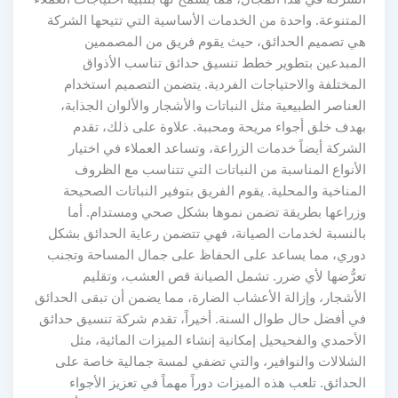
المتنوعة. واحدة من الخدمات الأساسية التي تتيحها الشركة
هي تصميم الحدائق، حيث يقوم فريق من المصممين
المبدعين بتطوير خطط تنسيق حدائق تناسب الأذواق
المختلفة والاحتياجات الفردية. يتضمن التصميم استخدام
العناصر الطبيعية مثل النباتات والأشجار والألوان الجذابة،
بهدف خلق أجواء مريحة ومحببة. علاوة على ذلك، تقدم
الشركة أيضاً خدمات الزراعة، وتساعد العملاء في اختيار
الأنواع المناسبة من النباتات التي تتناسب مع الظروف
المناخية والمحلية. يقوم الفريق بتوفير النباتات الصحيحة
وزراعها بطريقة تضمن نموها بشكل صحي ومستدام. أما
بالنسبة لخدمات الصيانة، فهي تتضمن رعاية الحدائق بشكل
دوري، مما يساعد على الحفاظ على جمال المساحة وتجنب
تعرُّضها لأي ضرر. تشمل الصيانة قص العشب، وتقليم
الأشجار، وإزالة الأعشاب الضارة، مما يضمن أن تبقى الحدائق
في أفضل حال طوال السنة. أخيراً، تقدم شركة تنسيق حدائق
الأحمدي والفحيحيل إمكانية إنشاء الميزات المائية، مثل
الشلالات والنوافير، والتي تضفي لمسة جمالية خاصة على
الحدائق. تلعب هذه الميزات دوراً مهماً في تعزيز الأجواء