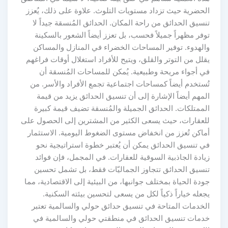
الحضرية حيث تزداد مستويات التلوث. علاوة على ذلك، يُعزز
تنسيق الحدائق من راحة المكان. الحدائق المُنسقة جيداً لا
توفر مظهراً جميلاً فحسب، بل تعزز أيضاً الشعور بالسكينة
والهدوء. توفير المساحات الخضراء في المنازل والمساكن
يقلل من التوتر والقلق، ويتيح للأفراد استغلال أوقات فراغهم
في أجواء مريحة وطبيعية. يُمكن للمساحات المُنسقة أن
تُستخدم أيضاً كمساحات اجتماعية تجمع الأفراد والأسر. من
المهم أيضاً الإشارة إلى أن تنسيق الحدائق يزيد من قيمة
الممتلكات. الحدائق الجميلة والمُنسقة تضيف قيمة كبيرة
للعقارات، حيث يسعى الكثير من المشترين إلى الحصول على
أماكن تُعزز من انخفاض مستوى الضغوط اليومية. الاستثمار
في تنسيق الحدائق يمكن أن يُعتبر خطوة استراتيجية نحو
زيادة الجاذبية السوقية للعقارات. في المجمل، فإن فوائد
تنسيق الحدائق تتجاوز الجماليّات فقط، بل تشمل تحسين
جودة الحياة بمختلف جوانبها، من البيئية إلى الاقتصادية، مما
يجعله خياراً ذكياً لكل من يسعى لتحسين بيئته السكنية.
الخدمات المتاحة في تنسيق حدائق حولي والسالمية تعتبر
خدمات تنسيق الحدائق في منطقتي حولي والسالمية في