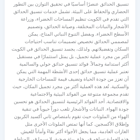
تنسيق الحدائق عنصرًا أساسيًا في تحقيق التوازن بين التطور
الحضاري والحفاظ على البيئة. تشمل خدمات تنسيق الحدائق
التي تقدم في الكويت تنظيم المساحات الخضراء، وزراعة
الأشجار والنباتات المختلفة، وصيانة الحدائق، وتصميم
الأسطح الخضراء. وبفضل التنوع النباتي المتاح، يمكن
لمصممي الحدائق تخصيص تصميمات تناسب احتياجات
السكان وتفضيلاتهم. ولذلك، يجسد تنسيق الحدائق في الكويت
أكثر من مجرد عملية تجميل، بل يمثل استثمارًا في مستقبل
أكثر استدامة وجمالاً. فوائد تنسيق حدائق حولي والسالمية
تعتبر عملية تنسيق حدائق إحدى الأنشطة المهمة التي يمكن
أن تعزز من جودة الحياة وتضيف قيمة للمساحات الخارجية
والسكنية. تُعد هذه العملية أكثر من مجرد تجميل المكان، حيث
تقدم مجموعة متنوعة من الفوائد البيئية والاجتماعية
والاقتصادية. أحد الفوائد الرئيسية لتنسيق الحدائق هو تحسين
جودة الهواء. النباتات والأشجار تلعب دوراً حيوياً في تنقية
الهواء من الملوثات حيث تقوم بامتصاص ثاني أكسيد الكربون
وإطلاق الأكسجين. كما أنها تمتص الملوثات الأخرى مثل
الغازات العادمة، مما يجعل الأجواء أكثر نقاءً وأماناً للعيش.
هذه العملية تساهم في خلق بيئة صحية، لا سيما في المناطق