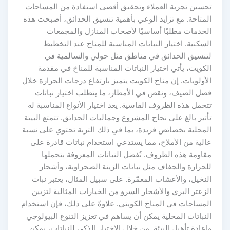
تحسين تجربة العملاء وتحقيق أقصى استفادة من المساحات
المتاحة. مع تزايد الوعي بأهمية تنسيق الحدائق، أصبحت هذه
الخدمات مطلبًا أساسيًا لأصحاب المنازل والمجمعات
السكنية. اختيار النباتات المناسبة للمناخ عند التخطيط
لتنسيق الحدائق في مناطق مثل حولي والسالمية في
الكويت، يأتي اختيار النباتات المناسبة للمناخ في مقدمة
الأولويات. إن مناخ الكويت يتميز بارتفاع درجات الحرارة خلال
فصل الصيف، ونقص في الأمطار، ما يتطلب اختيار نباتات
تتحمل هذه الظروف القاسية. يعد اختيار الأنواع المناسبة له
تأثير بالغ على نجاح المشروع وجماليات الحدائق. تتمتع البيئة
المحلية بخصائص فريدة، بما في ذلك التربة تحتوي على نسبة
عالية من الأملاح، مما يستدعي استخدام نباتات قادرة على
مقاومة هذه الظروف. تُفضل النباتات المعروفة بتحملها
للحرارة والجفاف مثل نباتات الزينة الصحراوية، وأشجار
النخيل، والأعشاب المعمّرة. على سبيل المثال، يعتبر نبات
الزعتر البري والأشجار السرو من الخيارات المثالية لتزيين
المساحات في المناخ الكويتي. علاوةً على ذلك، فإن استخدام
النباتات المحلية يمكن أن يساهم في تعزيز التنوع البيولوجي
وإعادة تأهيل البيئة. من خلال الاختيار الذكي للنباتات، يمكن