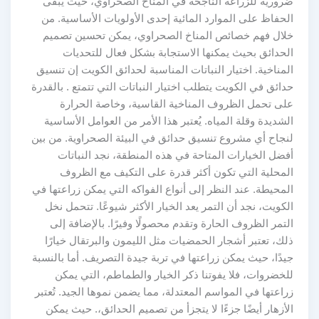
ضرورية للزراعة الناجحة في المناخ الصحراوي، حيث يبقى
الحفاظ على الموارد المائية إحدى الأولويات الأساسية. من
خلال فهم خصائص المناخ الصحراوي، يمكن تحسين تصميم
الحدائق بحيث يمكنها الاستجابة بشكل فعال للتحديات
المناخية. اختيار النباتات المناسبة لحدائق الكويت إن تنسيق
حدائق في الكويت يتطلب اختيار النباتات التي تتمتع . بالقدرة
على تحمل الظروف المناخية القاسية، وخاصة الحرارة
الشديدة وقلة المياه. يُعتبر هذا الأمر من العوامل الأساسية
لنجاح أي مشروع تنسيق حدائق في البيئة الصحراوية. من بين
أفضل الخيارات المتاحة في هذه المنطقة، نجد النباتات
المحلية التي تكون أكثر قدرة على التكيف مع الظروف
المحيطة. عند النظر إلى أنواع الفواكه التي يمكن زراعتها في
الكويت، نجد أن التمر يعد الخيار الأكثر شيوعًا. تتحمل نخل
التمر الظروف الحارة وتقدم محصولًا وفيرًا. بالإضافة إلى
ذلك، تعتبر أشجار الحمضيات مثل الليمون والبرتقال خيارًا
جيدًا، حيث يمكن زراعتها في تربة جيدة التصريف. أما بالنسبة
للخضروات، فلا يفوتنا ذكر الخيار والطماطم، التي يمكن
زراعتها في المواسم المعتدلة، مما يضمن نموها الجيد. تُعتبر
الأزهار أيضًا جزءًا لا يتجزأ من تصميم الحدائق،. حيث يمكن