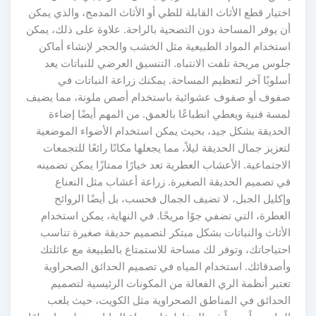
اختيار قطع الأثاث القابلة للطي أو الأثاث المدمج، والذي يمكن
أن يوفر المساحة دون التضحية بالراحة. علاوة على ذلك، يمكن
استخدام المواد الطبيعية مثل الخشب والحجر لإنشاء أماكن
جلوس مريحة تلفت الانتباه. التنسيق العرضي للنباتات يعد
أسلوبًا آخر لتعظيم المساحة. يمكنك زراعة النباتات في
صفوف أو صفوف عشوائية باستخدام أصص ملونة، مما يضيف
لمسة فنية ويعطي انطباعًا بالعمق. من المهم أيضًا إضاءة
الحديقة بشكل جيد، بحيث يمكن استخدام الأضواء الموضعية
لتعزيز جمال الحديقة ليلاً، مما يجعلها مكانًا رائعًا للتجمعات
الاجتماعية. الأعشاب العطرية تعد خيارًا ممتازًا يمكن تضمينه
في تصميم الحديقة الصغيرة. زراعة أعشاب مثل النعناع
وإكليل الجبل، لا تضيف الجمال فحسب، بل أيضًا الروائح
العطرة، التي تضفي جوًا مريحًا. في النهاية، يمكن استخدام
الأثاث والنباتات بشكل مبتكر لتصميم حديقة صغيرة تناسب
احتياجاتك، وتوفر لك مساحة للاستمتاع بالطبيعة مع عائلتك
وأصدقائك. استخدام المياه في تصميم الحدائق الصحراوية
تعتبر أنظمة الري الفعالة من المكونات الرئيسية لتصميم
الحدائق في المناطق الصحراوية مثل الكويت، حيث يلعب