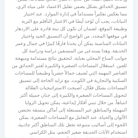
تنسيق الحدائق بشكل يضمن تقليل الاعتماد على مياه الري،
مما يعكس تفكيراً مستداماً في إدارة الموارد. عند اختيار
النباتات، يجب أن تُؤخذ أيضًا في الاعتبار التأقلم مع التربة
وطبيعة الموقع، لضمان أن تكون كل نبتة قادرة على الازدهار
في موقعها المحدد. من الواضح أن التنسيق الجيد واختيار
النباتات المناسبة يمكن أن يحدثا فارقًا كبيرًا في جمال وعمر
الحديقة. وهذا يستدعي من المنسقين دراسة ودراسة كل
جوانب المناخ المحلي بعناية، لتحقيق نتائج مستدامة ومبهجة
للعين. استغلال المساحات الصغيرة والكبيرة تُعتبر الحدائق من
العناصر المهمة التي تُضيف جمالاً حضرياً وطبيعياً للمساحات
السكنية والتجارية في الكويت. مع تزايد الحاجة إلى تنسيق
المساحات بشكل فعّال، أصبحت الاستراتيجيات الفعّالة
لتحويل المساحات الصغيرة والكبيرة إلى جنان جميلة أكثر
انتباهاً. من خلال تبني أفكار إبداعية، يمكن تحويل الزوايا
المهملة والمناطق غير المستغلة إلى أماكن منسقة تحتضن
الألوان والحياة. عند التعامل مع المساحات الصغيرة، يمكن
اللجوء إلى أساليب متنوعة تجعل تلك المناطق أكثر جاذبية.
استخدام الأثاث الحديقة صغير الحجم، مثل الكراسي