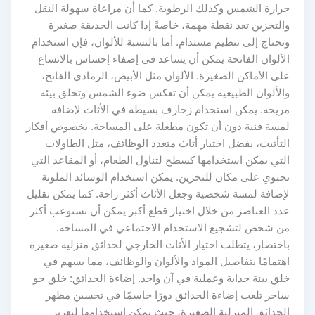
حرارة الشمس وكذلك الرطوبة. كما أن مراعاة سهولة النقل
والتخزين تعد نقطة مهمة، خاصةً إذا كانت الحديقة صغيرة
وتحتاج إلى تنظيم مستدام. أما بالنسبة للألوان، فإن استخدام
الألوان الفاتحة يمكن أن يساعد في إضفاء إحساس بالاتساع
على الأماكن الصغيرة. الألوان مثل الأبيض، الرمادي الفاتح،
والألوان الطبيعية يمكن أن تعكس ضوء الشمس وتخلق بيئة
مريحة. يمكن استخدام زخارف بسيطة في الأثاث لإضافة
لمسة فنية دون أن تكون مطغلة على المساحة. بخصوص أفكار
التأثيث، يفضل اختيار أثاث متعدد الوظائف، مثل الطاولات
التي يمكن استخدامها كسطح لتناول الطعام، أو المقاعد التي
تحتوي على مكان للتخزين. يمكن استخدام الوسائد الملونة
لإضافة لمسة شخصية وجعل الأثاث أكثر راحة. كما يمكن تقليل
عدد العناصر من خلال اختيار قطع أكبر يمكن أن تستوعب أكثر
من شخص لتشجيع الاستخدام الاجتماعي في المساحة.
باختصار، يتطلب اختيار الأثاث الخارجي لحدائق منزلية صغيرة
اهتمامًا بتفاصيل المواد والألوان والوظائف، مما يسهم في
خلق بيئة جذابة وعملية في آن واحد. إضاءة الحدائق: خلق جو
ساحر تلعب إضاءة الحدائق دورًا حاسمًا في تحسين مظهر
الحدائق المنزلية الصغيرة، حيث يمكن استخدامها لتعزيز