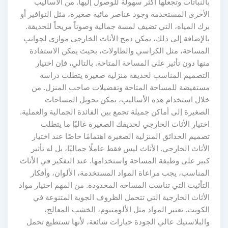
بالنباتات وتجعلها أكثر سهولة للوصول إليها. من الأساليب
الأخرى المستخدمة وجود عناصر مائية صغيرة، مثل النوافير أو
برك المياه، التي تضيف لمسة جمالية وصوتاً مريحاً للحديقة.
بالإضافة إلى ذلك، يمكن دمج الأثاث الخارجي موازي لجوانب
المساحة، مثل الكراسي والطاولات، بحيث يمكن الاستفادة
منها دون تأثير على المساحة المتاحة. بالتالي، فإن اختيار
التصميم المناسب لحديقة منزلية صغيرة يتطلب دراسة
مستفيضة للمساحة المتاحة وتفضيلات صاحب المنزل. من
خلال استخدام هذه الأساليب، يمكن تحويل المساحات
الصغيرة إلى أماكن جميلة تجمع بين الفائدة الجمالية والعملية.
اختيار الأثاث الخارجي لحديقك الصغيرة غالبًا ما يتطلب
تصميم الحدائق المنزلية الصغيرة اهتمامًا خاصًا عند اختيار
الأثاث الخارجي. الأثاث ليس فقط عاملًا جماليًا، بل له تأثير
كبير على وظيفة المساحة واستخدامها. عند التفكير في الأثاث
المناسب، يجب مراعاة المواد المستخدمة، الألوان، وأفكار
التأثيث التي تناسب المساحة المحدودة. من المهم اختيار مواد
الأثاث الخارجية التي تتحمل الظروف الجوية المتنوعة في
الكويت. تعتبر المواد مثل الألومنيوم، الخشب المعالج،
والبلاستيك عالي الجودة خيارات شائعة، لأنها تستطيع تحمل