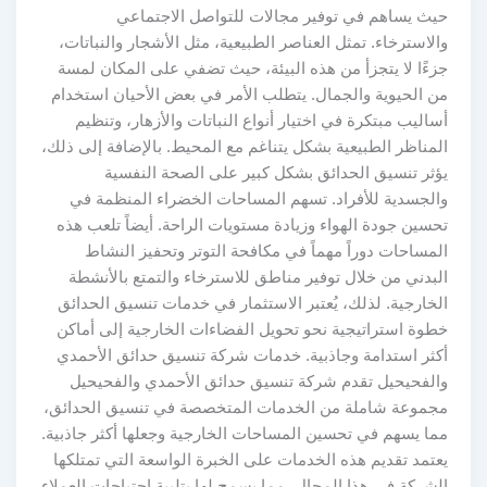
حيث يساهم في توفير مجالات للتواصل الاجتماعي
والاسترخاء. تمثل العناصر الطبيعية، مثل الأشجار والنباتات،
جزءًا لا يتجزأ من هذه البيئة، حيث تضفي على المكان لمسة
من الحيوية والجمال. يتطلب الأمر في بعض الأحيان استخدام
أساليب مبتكرة في اختيار أنواع النباتات والأزهار، وتنظيم
المناظر الطبيعية بشكل يتناغم مع المحيط. بالإضافة إلى ذلك،
يؤثر تنسيق الحدائق بشكل كبير على الصحة النفسية
والجسدية للأفراد. تسهم المساحات الخضراء المنظمة في
تحسين جودة الهواء وزيادة مستويات الراحة. أيضاً تلعب هذه
المساحات دوراً مهماً في مكافحة التوتر وتحفيز النشاط
البدني من خلال توفير مناطق للاسترخاء والتمتع بالأنشطة
الخارجية. لذلك، يُعتبر الاستثمار في خدمات تنسيق الحدائق
خطوة استراتيجية نحو تحويل الفضاءات الخارجية إلى أماكن
أكثر استدامة وجاذبية. خدمات شركة تنسيق حدائق الأحمدي
والفحيحيل تقدم شركة تنسيق حدائق الأحمدي والفحيحيل
مجموعة شاملة من الخدمات المتخصصة في تنسيق الحدائق،
مما يسهم في تحسين المساحات الخارجية وجعلها أكثر جاذبية.
يعتمد تقديم هذه الخدمات على الخبرة الواسعة التي تمتلكها
الشركة في هذا المجال، مما يسمح لها بتلبية احتياجات العملاء