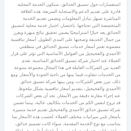
استفسارات حول تنسيق الحدائق، ستكون الخدمة المحلية
قادرة على تقديم الدعم والاستجابة السريعة. هذه العلاقة
المباشرة تسهل تبادل المعلومات وتضمن تقديم الخدمة
المتخصصة التي تحتاجها. باختصار، اختيار خدمة محلية لتنسيق
الحدائق يعد خيارًا استراتيجيًا يضمن تحقيق نتائج مبهرة ويعزز
من جمال الحديقة وصحتها على المدى الطويل. أسعار تنافسية
مضمونة تعتبر أسعار خدمات تنسيق الحدائق في منطقتي
الأحمدي والفحيحيل من العوامل الأساسية التي تؤثر على قرار
العملاء عند اختيار شركة تنسيق الحدائق المناسبة. تقدم
العديد من الشركات العاملة في هذا المجال مجموعة متنوعة
من الخدمات تتفاوت فيما بينها من ناحية الجودة والأسعار. ومع
ذلك، تبرز بعض الشركات، ومن بينها شركة تنسيق حدائق
الأحمدي والفحيحيل، بتقديم أسعار تنافسية بشكل ملحوظ.
عند إجراء مقارنة دقيقة بين الأسعار، نجد أن بعض الشركات
قد تروج لنفس الكم من الخدمات بتكاليف عالية، بينما تضمن
شركة تنسيق حدائق الأحمدي والفحيحيل تقديم خدمة متميزة
بأسعار تلبي ميزانيات مختلف العملاء. تُحسب هذه الأسعار بما
يتناسب مع نوع الخدمة المقدمة، سواء كانت تصميم حدائق،
زراعة نباتات، خدمات صيانة دورية، أو إعداد أنظمة ري. لذلك،