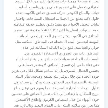
بيت، أو مساحة مهملة حاب تستغلها، تقدر من خلال تنسيق
احترافي تحصل على تصميم عملي وأنيق يناسب. أسلوب
حياتك والمناخ الكويتي.شركة تنسيق حدائق بالكويت تقدم
حلول ذكية تجمع بين الجمال،. استغلال المساحات، واختيار
نباتات تتحمل الأجواء، مع تنفيذ دقيق يعطيك حديقة متكاملة
تدوم لسنوات. اتصل بنا الان : 55490915 مقدمة عن تنسيق
الحدائق في الكويت يعتبر تنسيق الحدائق إحدى الجوانب
المهمة لتحسين البيئة المحيطة في المناطق السكنية مثل
حولي والسالمية. فمع تزايد الكثافة السكانية في هذه
المناطق، بات من الضروري الاستفادة القصوى من.
المساحات المتاحة، سواء كانت حدائق منزلية أو أسطح أو
حتى فناء خلفي. إن تنسيق الحدائق. لا يقتصر فقط على
تحسين الجمال البصري، بل إنه يساهم بشكل فعّال في تعزيز
جودة الحياة من خلال توفير بيئة نظيفة وصحية. تتأثر البيئة
المحلية بالتصميم الجيد للحدائق، حيث يمكن أن تساعد في
تقليل . درجات الحرارة المحيطة، مما يسهم في توفير مناخ
مريح للسكان. بالإضافة إلى ذلك، تعمل الحدائق على تحسين
جودة الهواء من خلال امتصاص الكربون وإطلاق الأكسجين،
مما يعزز من سلامة البيئة على. المدى البعيد. وبالتالي، يعد