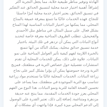
الهادئة وتوفير مناظر طبيعية خلابة، مما يجعل التجربة أكثر
إشراقاً. أهمية اختيار خدمة محلية لتنسيق الحدائق عند التفكير
في تنسيق الحدائق، يعتبر اختيار خدمة محلية أمرًا حاسمًا
للنجاح. فهذه الخدمات غالبًا ما تتمتع بمعرفة عميقة بالمناخ
المحلي، مما يمكنها من اختيار النباتات المناسبة لهذا المناخ
بشكل فعال. على سبيل المثال، في مناطق مثل الأحمدي
والفحيحيل، تتطلب الظروف المناخية معرفة خاصة لتحديد
أنواع النباتات التي يمكن أن تزدهر في تلك البيئة. باختيار
خدمة تنسيق حدائق محلية، يمكنك التأكد من أنها تتمتع
بالخبرة اللازمة لفهم كيفية تأثير العوامل المناخية على نمو
النباتات. علاوة على ذلك، يمكن للخدمات المحلية أن تقدم
استشارات تفصيلية حول خصائص التربة في منطقتك. فمزيج
التربة ودرجة حموضتها يمكن أن يؤثرا بشكل كبير على نجاح
زراعة النباتات. الخدمات المحلية غالبًا ما تستخدم مواد زراعية
تتناسب مع التربة الموجودة في منطقتك، مما يساعد على
تحسين الصحة العامة للتربة ونمو النباتات. هذا النوع من الفهم
المحلي يعزز جودة الخدمات المقدمة، مما ينتج عنه حديقة
مزدهرة ومتناغمة. إضافة إلى ذلك، تعتبر القدرة على الوصول
إلى الدعم المحلي ميزة كبيرة. فإذا واجهت أي مشكلات أو