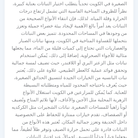
الصغيرة في الكويت تحدياً يتطلب اختيار النباتات بعناية كبيرة،
نظراً للظروف المناخية القاسية التي تشمل ارتفاع درجات
الحرارة وقلة المياه. لذلك، فإن انتقاء الأنواع الصحيحة من
النباتات يعد أمراً بالغ الأهمية لإيجاد بيئة خضراء جميلة وتعزز
من وجودها في المساحات المحدودة. تتميز بعض النباتات
بتحملها للقساوة المناخية في الكويت، ومنها نباتات الصبار
والعصاريات التي تحتاج إلى كميات قليلة من الماء، مما يجعلها
مثالية للأجواء الصحراوية. إضافةً إلى ذلك، يُمكن استخدام
نباتات مثل الزعتر البري أو اللافندر، حيث تضيف لمسة جمالية
وتحقق فوائد عملية كالعطر الطبيعي. علاوة على ذلك، يُعتبر
نبات البانسيه من الخيارات الجيدة لتنسيق الحدائق الصغيرة،
حيث يُعرف باحتياجه المحدود للمياه ومتطلباته البسيطة
للعناية. كما يُمكن للمزارعين في الكويت استغلال الأنواع
الزهرية المحلية مثل الأجبن والأغاف، لأنها تلائم المناخ وتُضيف
لوناً زاهياً للمساحات الصغيرة. نباتات الشجيرات مثل الكركديه
أو الصفصاف، تقدم خيارات ممتازة للحفاظ على الخصوصية
داخل الحديقة وتعزز جمالية المكان. تُعتبر هذه الأنواع من
النباتات قادرة على تحمل حرارة الصيف وتوفر ظلاً لطيفاً، مما
يجعلها خياراً جذاباً للتنسيق. إجمالاً، عند اختيار النباتات