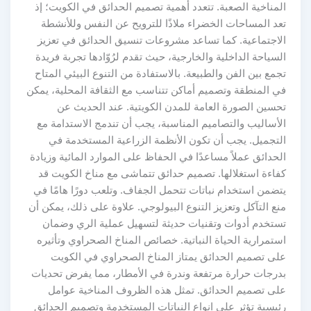
المناخية الصعبة. تتعدد أهمية تصميم الحدائق في الكويت؛ إذ
تعد المساحات الخضراء ملاذًا للترويح عن النفس وللأنشطة
الاجتماعية. كما تساعد مشروعات تنسيق الحدائق في تعزيز
السياحة الداخلية والخارجية، حيث تقدم لرُوّادها تجربة فريدة
تجمع بين الفن والطبيعة. بالاستفادة من التنوع البيئي المتاح
في المنطقة وتصميم أماكن تتناسب مع الثقافة المحلية، يمكن
تحسين الصورة العامة للمدن الكويتية. عند الحديث عن
الأساليب والتصاميم المناسبة، يجب أن تندمج الاستدامة مع
التجميل. يجب أن تكون الأنظمة الزراعية المستخدمة في
الحدائق عملاً مساعدًا في الحفاظ على الموارد المائية وزيادة
كفاءة استغلالها. تصميم حدائق تتماشى مع مناخ الكويت قد
يتضمن استخدام نباتات تتحمل الجفاف. وتلعب دورًا هامًا في
منع التآكل وتعزيز التنوع البيولوجي. علاوة على ذلك، يمكن أن
تستخدم أدوات وتقنيات حديثة لتسهيل عملية الري وضمان
استمرارية الحياة النباتية. خصائص المناخ الصحراوي وتأثيره
على تصميم الحدائق يمتاز المناخ الصحراوي في الكويت
بدرجات حرارة مرتفعة وندرة في الأمطار، مما يفرض تحديات
على تصميم الحدائق. تمثل هذه الظروف المناخية عوامل
رئيسية تؤثر على انواع النباتات المستخدمة وتصميم الحدائق