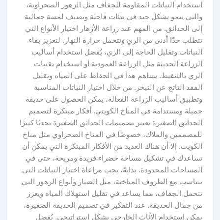
استخدام النباتات المقاومة للجفاف مثل الزهور الصحراوية،
والتي تنمو بشكل جيد في بيئات قاحلة وتضيف لمسة جمالية
إلى الحدائق. من المهم عند زراعة الأزهار اختيار الأنواع التي
تتطلب حدًا أدنى من الري وتتحمل حرارة النهار. لتعزيز بقاء
النباتات وتقليل الحاجة إلى الري، يُفضل استخدام أساليب
الزراعة الحديثة مثل الزراعة العمودية أو استخدام تقنيات
الري بالتنقيط. يساهم هذا في الحفاظ على المياه وتقليل
الفقد الناتج عن التبخر. من خلال اختيار النباتات المناسبة
وتطبيق أساليب الزراعة الفعالة، يمكن الحصول على حديقة
جميلة ومستدامة في المناخ الكويتي. أفكار مبتكرة لتصميم
الحدائق الصغيرة تعتبر تصميمات الحدائق الصغيرة تحديًا كبيرًا
للمصممين والملاك، خصوصًا في المناخ الصحراوي مثل مناخ
الكويت. إلا أن هناك العديد من الأفكار المبتكرة التي يمكن أن
تساعدك في تشكيل مساحة خضراء فريدة ومريحة، حتى في
المساحات المحدودة. بدايةً، يجب مراعاة اختيار النباتات التي
تتناسب مع الظروف المناخية، مثل الصبار وأنواع الزهور التي
تتحمل الجفاف، مما يساعد في تقليل استهلاك المياه ويعزز
من جمال الحديقة. عند التفكير في تصميم الحديقة الصغيرة،
يمكن استخدام الأثاث الخارجي بشكل استراتيجي. يُفضل