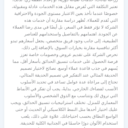
تعتبر التكلفة التي تُفرض مقابل هذه الخدمات عادلة ومقبولة،
خصوصًا عندما نأخذ بعين الاعتبار مستوى الجودة والاحترافية
التي تُقدم للعملاء. تُظهر دراسة مقارنة أن خدمات هذه
الشركة لا تؤثر فقط في السعر، بل أيضًا في مدى رضا العملاء
عن الجودة. اهتمامهم بالتفاصيل واستخدامهم للعناصر
الطبيعية، إلى جانب وجود فريق متخصص، يجعل أسعارهم تبدو
أكثر تنافسية مقارنة بخيارات السوق. بالإضافة إلى ذلك،
تحرص الشركة على تقديم عروض وخصومات خاصة تعزز
فرصة الحصول على خدمات تنسيق الحدائق بأسعار أقل، مما
يُسهم في جذب قاعدة عملاء أوسع. نصائح لاختيار تصميم
الحديقة المثالي عند التفكير في تصميم الحديقة المثالي،
تحتاج إلى مراعاة عدة عوامل تساعد في تحديد الأسلوب
الأنسب لفضاءك الخارجي. بدايةً، يجب أن تفكر في الأنماط
التي تروق لك وتتناسب مع الذوق الشخصي والأسلوب
المعماري للمنزل. تختلف استراتيجيات تنسيق الحدائق، ويجب
عليك اختيار أحدها مثل النمط الكلاسيكي أو الحديث أو حتى
الواسع النطاق بحسب احتياجاتك. علاوة على ذلك، يلعب
استخدام الألوان دورًا حاسمًا في الجذابية الكلية للحديقة.