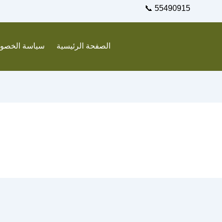
55490915 📞
الصفحة الرئيسية
سياسة الخصو