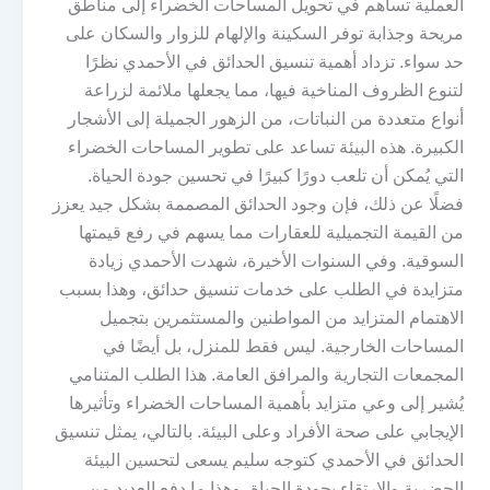
العملية تساهم في تحويل المساحات الخضراء إلى مناطق
مريحة وجذابة توفر السكينة والإلهام للزوار والسكان على
حد سواء. تزداد أهمية تنسيق الحدائق في الأحمدي نظرًا
لتنوع الظروف المناخية فيها، مما يجعلها ملائمة لزراعة
أنواع متعددة من النباتات، من الزهور الجميلة إلى الأشجار
الكبيرة. هذه البيئة تساعد على تطوير المساحات الخضراء
التي يُمكن أن تلعب دورًا كبيرًا في تحسين جودة الحياة.
فضلًا عن ذلك، فإن وجود الحدائق المصممة بشكل جيد يعزز
من القيمة التجميلية للعقارات مما يسهم في رفع قيمتها
السوقية. وفي السنوات الأخيرة، شهدت الأحمدي زيادة
متزايدة في الطلب على خدمات تنسيق حدائق، وهذا بسبب
الاهتمام المتزايد من المواطنين والمستثمرين بتجميل
المساحات الخارجية. ليس فقط للمنزل، بل أيضًا في
المجمعات التجارية والمرافق العامة. هذا الطلب المتنامي
يُشير إلى وعي متزايد بأهمية المساحات الخضراء وتأثيرها
الإيجابي على صحة الأفراد وعلى البيئة. بالتالي، يمثل تنسيق
الحدائق في الأحمدي كتوجه سليم يسعى لتحسين البيئة
الحضرية والارتقاء بجودة الحياة، وهذا ما دفع العديد من