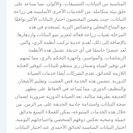
المناسبة من النباتات، التنسيقات، والألوان، مما يساعد على
خلق بيئة متكاملة. من الخدمات الأخرى الأساسية هي زراعة
النباتات، حيث يضمن المختصون اختيار النباتات الأكثر توافقًا
مع المناخ المحلي وخصائص التربة. يُستخدم في هذه
المرحلة تقنيات زراعة فعالة لتعزيز نمو النباتات وازدهارها.
بالإضافة إلى ذلك، تُقدم خدمة تركيب أنظمة الري، والتي
تُعد عنصرًا حاسمًا في أي حديقة. تشمل هذه الأنظمة
الرشاشات، والمواسير، وأجهزة التحكم بالري، مما يُسهم
في توفير المياه وضمان ري منتظم للنباتات. لتوفير العناية
اللازمة للحدائق، تقدم الشركات أيضًا خدمات الصيانة
الدورية. تتضمن هذه الخدمة قص العشب، وتقليم الأشجار،
والتنظيف الدوري، مما يُساعد في الحفاظ على مظهر
الحديقة بطريقة مثالية. تعد الصيانة الدورية ضرورية لضمان
صحة النباتات واستدامة جاذبية الحديقة على مر الزمن. من
خلال هذه الخدمات المتنوعة، يمكن للعملاء التمتع بحدائق
جميلة وصحية تعكس ذوقهم الشخصي واحتياجاتهم اليومية.
اختيار النباتات المناسبة لحدائق الأحمدي عند اختيار النباتات