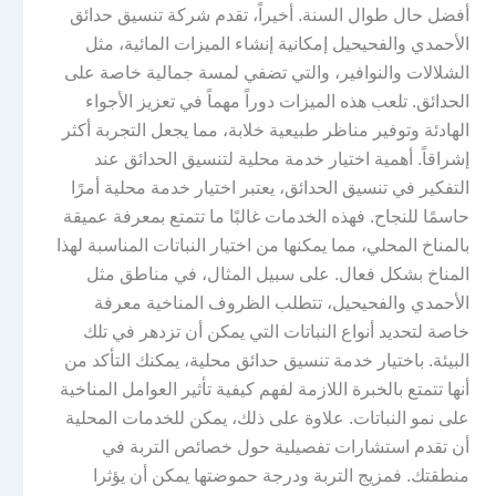
أفضل حال طوال السنة. أخيراً، تقدم شركة تنسيق حدائق
الأحمدي والفحيحيل إمكانية إنشاء الميزات المائية، مثل
الشلالات والنوافير، والتي تضفي لمسة جمالية خاصة على
الحدائق. تلعب هذه الميزات دوراً مهماً في تعزيز الأجواء
الهادئة وتوفير مناظر طبيعية خلابة، مما يجعل التجربة أكثر
إشراقاً. أهمية اختيار خدمة محلية لتنسيق الحدائق عند
التفكير في تنسيق الحدائق، يعتبر اختيار خدمة محلية أمرًا
حاسمًا للنجاح. فهذه الخدمات غالبًا ما تتمتع بمعرفة عميقة
بالمناخ المحلي، مما يمكنها من اختيار النباتات المناسبة لهذا
المناخ بشكل فعال. على سبيل المثال، في مناطق مثل
الأحمدي والفحيحيل، تتطلب الظروف المناخية معرفة
خاصة لتحديد أنواع النباتات التي يمكن أن تزدهر في تلك
البيئة. باختيار خدمة تنسيق حدائق محلية، يمكنك التأكد من
أنها تتمتع بالخبرة اللازمة لفهم كيفية تأثير العوامل المناخية
على نمو النباتات. علاوة على ذلك، يمكن للخدمات المحلية
أن تقدم استشارات تفصيلية حول خصائص التربة في
منطقتك. فمزيج التربة ودرجة حموضتها يمكن أن يؤثرا