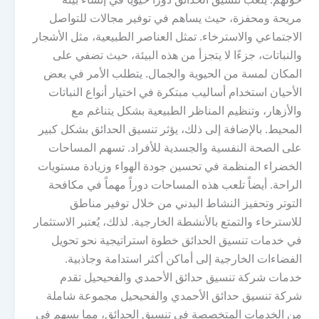
مريحة ومحفزة، حيث يساهم في توفير مجالات للتواصل
الاجتماعي والاسترخاء. تمثل العناصر الطبيعية، مثل الأشجار
والنباتات، جزءًا لا يتجزأ من هذه البيئة، حيث تضفي على
المكان لمسة من الحيوية والجمال. يتطلب الأمر في بعض
الأحيان استخدام أساليب مبتكرة في اختيار أنواع النباتات
والأزهار، وتنظيم المناظر الطبيعية بشكل يتناغم مع
المحيط. بالإضافة إلى ذلك، يؤثر تنسيق الحدائق بشكل كبير
على الصحة النفسية والجسدية للأفراد. تسهم المساحات
الخضراء المنظمة في تحسين جودة الهواء وزيادة مستويات
الراحة. أيضاً تلعب هذه المساحات دوراً مهماً في مكافحة
التوتر وتحفيز النشاط البدني من خلال توفير مناطق
للاسترخاء والتمتع بالأنشطة الخارجية. لذلك، يُعتبر الاستثمار
في خدمات تنسيق الحدائق خطوة استراتيجية نحو تحويل
الفضاءات الخارجية إلى أماكن أكثر استدامة وجاذبية.
خدمات شركة تنسيق حدائق الأحمدي والفحيحيل تقدم
شركة تنسيق حدائق الأحمدي والفحيحيل مجموعة شاملة
من الخدمات المتخصصة في تنسيق الحدائق، مما يسهم في