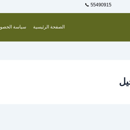
55490915 📞
الصفحة الرئيسية
سياسة الخصو
يل