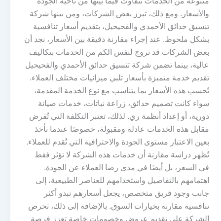
متنوعة من الخدمات تتفاوت فيما بينها من ناحية الجودة
والأسعار. ومع ذلك، تبرز بعض الشركات، ومن بينها شركة
تنسيق حدائق الأحمدي والفحيحيل، بتقديم أسعار تنافسية
بشكل ملحوظ. عند إجراء مقارنة دقيقة بين الأسعار، نجد أن
بعض الشركات قد تروج لنفس الكم من الخدمات بتكاليف
عالية، بينما تضمن شركة تنسيق حدائق الأحمدي والفحيحيل
تقديم خدمة متميزة بأسعار تلبي ميزانيات مختلف العملاء.
تُحسب هذه الأسعار بما يتناسب مع نوع الخدمة المقدمة،
سواء كانت تصميم حدائق، زراعة نباتات، خدمات صيانة
دورية، أو إعداد أنظمة ري. لذلك، تعتبر التكلفة التي تُفرض
مقابل هذه الخدمات عادلة ومقبولة، خصوصًا عندما نأخذ
بعين الاعتبار مستوى الجودة والاحترافية التي تُقدم للعملاء.
تُظهر دراسة مقارنة أن خدمات هذه الشركة لا تؤثر فقط
في السعر، بل أيضًا في مدى رضا العملاء عن الجودة.
اهتمامهم بالتفاصيل واستخدامهم للعناصر الطبيعية، إلى
جانب وجود فريق متخصص، يجعل أسعارهم تبدو أكثر
تنافسية مقارنة بخيارات السوق. بالإضافة إلى ذلك، تحرص
الشركة على تقديم عروض وخصومات خاصة تعزز فرصة