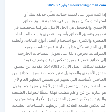
mourr1704@gmail.com
/
يناير 27, 2026
إذا كنت تدور على لمسة جمالية تخلّي حديقة بيتك أو
استراحتك مكان مريح . وراقي، فخدمة تنسيق حدائق
الأحمدي والفحيحيل هي الحل الأمثل. شركتنا متخصصة في
تصميم وتنسيق الحدائق بأسلوب عصري يناسب المساحات
الصغيرة والكبيرة، مع استخدام أفضل أنواع النباتات. وأنظمة
الري الحديثة، وكل هذا بأسعار تنافسية تناسب جميع
الميزانيات. نحرص دايمًا على تحويل المساحات الخارجية
إلى حدائق خضراء مميزة تعكس ذوقك وتضيف قيمة
حقيقية لمكانك. اتصل الان : 55490915 مقدمة عن تنسيق
حدائق الأحمدي والفحيحيل تعتبر خدمات تنسيق الحدائق من
العناصر الأساسية التي تسهم في تحسين المظهر العام لأي
مساحة خارجية. إن تنسيق الحدائق لا يُعتبر مجرد جمالية بل
هو عبارة عن فن وعلم يتطلب فهمًا عميقًا للعوامل الطبيعية
والبيئية. إذ يعكس تنسيق الحدائق ذوق الأفراد وشخصيتهم،
كما يعكس طبيعة العلاقة التي تربطهم بالمساحات الطبيعية
حولهم. يلعب تنسيق الحدائق دورًا حيويًا في إنشاء بيئة