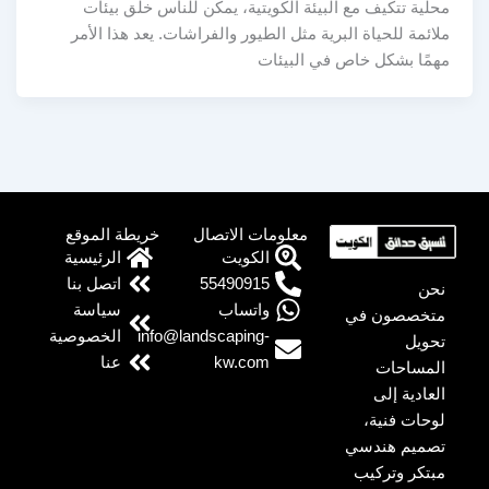
محلية تتكيف مع البيئة الكويتية، يمكن للناس خلق بيئات
ملائمة للحياة البرية مثل الطيور والفراشات. يعد هذا الأمر
مهمًا بشكل خاص في البيئات
معلومات الاتصال
خريطة الموقع
الكويت
الرئيسية
55490915
اتصل بنا
نحن
واتساب
سياسة
متخصصون في
info@landscaping-
الخصوصية
تحويل
kw.com
عنا
المساحات
العادية إلى
لوحات فنية،
تصميم هندسي
مبتكر وتركيب