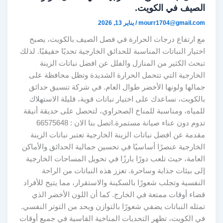
الصيف في الكويت.
mourr1704@gmail.com
/
يناير 13, 2026
مع ارتفاع درجات الحرارة في فصل الصيف بالكويت، يصبح
اختيار النباتات المناسبة للحدائق الخارجية تحديًا حقيقيًا. لذلك
تبحث الكثير من المنازل والفلل عن افضل نباتات الزينة
الخارجية التي تتحمل الحرارة الشديدة وتظل محافظة على
جمالها ولونها الأخضر طوال العام. في شركة تنسيق حدائق
بالكويت، نساعدك على اختيار نباتات قوية، قليلة الاستهلاك
للمياه، ومناسبة للمناخ الصحراوي، لتحصل على حديقة أنيقة
تدوم دون عناء صيانة مستمرة.اتصل بنا الان : 66575648
مقدمة عن افضل نباتات الزينة الخارجية تعتبر نباتات الزينة
الخارجية عنصرًا أساسيًا في تحسين جمالية الحدائق والأماكن
العامة، حيث تلعب دورًا بارزًا في تحويل المساحات الخارجية
إلى بيئات جذابة وساحرة. تعزز هذه النباتات من الراحة
النفسية وتجلب شعورًا بالسكينة والاستقرار، مما يتيح للأفراد
قضاء أوقات ممتعة في الخارج. كما أن اللون الأخضر الذي
تمثله النباتات يضفي شعورًا بالتوازن ويحد من التوتر النفسي.
في الكويت، تظهر التحديات المناخية القاسية في جميع أوقات