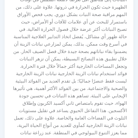
الظهيرة حيث تكون الحرارة في ذروتها. علاوة على ذلك، من
المهم مراقبة صحة النبات بشكل دوري. يجب فحص الأوراق
باستمرار للبحث عن أي علامات للآفات أو الأمراض، حيث
تصبح النباتات أكثر عرضة خلال فصول الحرارة العالية. في
حالة ظهور أي مشاكل، يُفضل اتخاذ التدابير العلاجية المناسبة
في أسرع وقت ممكن. بذلك، يمكن لمزارعي نباتات الزينة أن
يضمنوا بقاء نباتاتهم بصحة جيدة خلال فصل الصيف الحار. من
خلال تطبيق هذه النصائح البسيطة، يمكن أن تزهر النباتات
وتجعل المساحات الخارجية أكثر جمالاً خلال فترة الحرارة.
فوائد استخدام نباتات الزينة الخارجية نباتات الزينة الخارجية
ليست فقط عنصرًا جماليًا؛ بل تقدم العديد من الفوائد البيئية
والصحية والاجتماعية. من بين الفوائد الأكثر أهمية، هي تأثيرها
الإيجابي على البيئة. تساهم هذه النباتات في تحسين جودة
الهواء، حيث تقوم بامتصاص ثاني أكسيد الكربون وإطلاق
الأكسجين. هذا التفاعل الحيوي يساعد في تقليل مستويات
التلوث في الفضاءات العامة والخاصة. علاوة على ذلك، تعمل
نباتات الزينة الخارجية كمأوى للعديد من أنواع الحياة البرية،
مما يعزز التنوع البيولوجي في المنطقة. عند زراعة نباتات