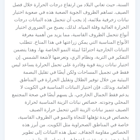
السنة، حيث تعاني البلاد من ارتفاع درجات الحرارة خلال فصل
الصيف. تساهم الظروف الجوية الصعبة هذه في صعوبة اختيار
نباتات زخرفية ملائمة، إذ يجب أن تتحمل هذه النباتات درجات
الحرارة العالية وقلة المياه. لذلك، يصبح من الضروري اختيار
أنواع تتحمل الظروف القاسية، مما يزيد من أهمية معرفة
الأنواع المناسبة التي يمكن زراعتها في هذا المناخ. تتطلب
النباتات الخارجية احترامًا لبيئة النمو الخاصة بها، وهذا يتضمن
التفكير في التربة، ونظام الري، وتعرضها لأشعة الشمس. إن
اختيار نباتات زينة قوية وقادرة على تحمل الحرارة يساعد ليس
فقط في تجميل المساحات ولكن أيضًا في تقليل البصمة
البيئية من خلال توفير الظلال وتقليل الحرارة في المناطق
العامة. وبذلك، فإن اختيار النباتات المناسبة في الكويت لا
يدعم فقط الجمال الخارجي، بل يسهم أيضًا في صحة المجتمع
المحلي وجودته. خصائص نباتات الزينة المناسبة لحرارة
الصيف تتميز نباتات الزينة التي تتحمل حرارة الصيف
بخصائص فريدة تؤهلها للنجاة والنمو في الظروف القاسية،
خاصة في المناطق الصحراوية مثل الكويت. من أبرز هذه
الخصائص مقاومة الجفاف. تميل هذه النباتات إلى تطوير
أنظمة جذرية عميقة تساعدها في امتصاص الرطوبة من