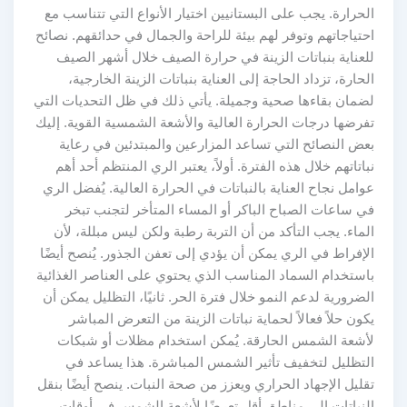
الحرارة. يجب على البستانيين اختيار الأنواع التي تتناسب مع
احتياجاتهم وتوفر لهم بيئة للراحة والجمال في حدائقهم. نصائح
للعناية بنباتات الزينة في حرارة الصيف خلال أشهر الصيف
الحارة، تزداد الحاجة إلى العناية بنباتات الزينة الخارجية،
لضمان بقاءها صحية وجميلة. يأتي ذلك في ظل التحديات التي
تفرضها درجات الحرارة العالية والأشعة الشمسية القوية. إليك
بعض النصائح التي تساعد المزارعين والمبتدئين في رعاية
نباتاتهم خلال هذه الفترة. أولاً، يعتبر الري المنتظم أحد أهم
عوامل نجاح العناية بالنباتات في الحرارة العالية. يُفضل الري
في ساعات الصباح الباكر أو المساء المتأخر لتجنب تبخر
الماء. يجب التأكد من أن التربة رطبة ولكن ليس مبللة، لأن
الإفراط في الري يمكن أن يؤدي إلى تعفن الجذور. يُنصح أيضًا
باستخدام السماد المناسب الذي يحتوي على العناصر الغذائية
الضرورية لدعم النمو خلال فترة الحر. ثانيًا، التظليل يمكن أن
يكون حلاً فعالاً لحماية نباتات الزينة من التعرض المباشر
لأشعة الشمس الحارقة. يُمكن استخدام مظلات أو شبكات
التظليل لتخفيف تأثير الشمس المباشرة. هذا يساعد في
تقليل الإجهاد الحراري ويعزز من صحة النبات. ينصح أيضًا بنقل
النباتات إلى مناطق أقل تعرضًا لأشعة الشمس في أوقات