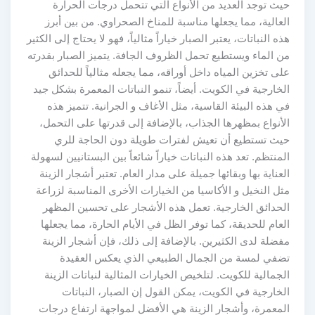
حيث توجد العديد من الأنواع التي تتحمل درجات الحرارة
العالية، مما يجعلها مناسبة للمناخ الصحراوي. من بين أبرز
هذه النباتات، يعتبر الصبار خياراً مثالياً، فهو لا يحتاج إلى الكثير
من الماء ويستطيع تحمل الظروف الجافة. يتميز الصبار بقدرته
على تخزين المياه داخل أوراقه، مما يجعله مثالياً للحدائق
الخارجية في الكويت. أيضاً، تنمو النباتات المعمرة بشكل جيد
في هذه البيئة القاسية، مثل الأغاف و الجرانية. تتميز هذه
الأنواع بمظهرها الجذاب، بالإضافة إلى قدرتها على التحمل،
حيث تستطيع أن تعيش لفترات طويلة دون الحاجة للري
المنتظم. تعد هذه النباتات خياراً شائعاً بين البستانيين لسهولة
العناية بها وبقائها جميلة على مدار العام. تعتبر أشجار الزينة
مثل النخيل و الأكاسيا من الخيارات الأخرى المناسبة لزراعة
الحدائق الخارجية. تعمل هذه الأشجار على تحسين المظهر
العام للحديقة، كما توفر الظل في الأيام الحارة، مما يجعلها
مفضلة لدى الكثيرين. بالإضافة إلى ذلك، فإن أشجار الزينة
تضفي لمسة من الجمال الطبيعي الذي يعكس العقيدة
الجمالية للكويت. لتلخيص الخيارات المثالية لنباتات الزينة
الخارجية في الكويت، يمكن القول إن الصبار، النباتات
المعمرة، وأشجار الزينة هي الأفضل لمواجهة ارتفاع درجات